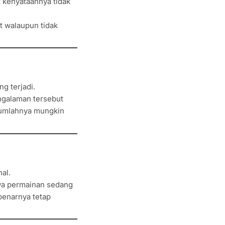
t kenyataannya tidak
t walaupun tidak
g terjadi.
ngalaman tersebut
jumlahnya mungkin
al.
wa permainan sedang
benarnya tetap