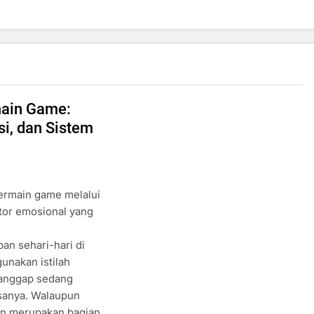
main Game:
i, dan Sistem
bermain game melalui
ktor emosional yang
an sehari-hari di
unakan istilah
ianggap sedang
asanya. Walaupun
ukan merupakan bagian