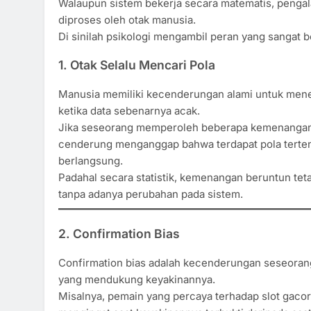
Walaupun sistem bekerja secara matematis, penga
diproses oleh otak manusia.
Di sinilah psikologi mengambil peran yang sangat b
1. Otak Selalu Mencari Pola
Manusia memiliki kecenderungan alami untuk men
ketika data sebenarnya acak.
Jika seseorang memperoleh beberapa kemenangan 
cenderung menganggap bahwa terdapat pola terte
berlangsung.
Padahal secara statistik, kemenangan beruntun tet
tanpa adanya perubahan pada sistem.
2. Confirmation Bias
Confirmation bias adalah kecenderungan seseoran
yang mendukung keyakinannya.
Misalnya, pemain yang percaya terhadap slot gacor