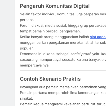
Pengaruh Komunitas Digital
Selain faktor individu, komunitas juga berperan b
persepsi.
Forum diskusi, media sosial, hingga grup percakap
tempat pemain berbagi pengalaman.
Ketika banyak orang menggunakan istilah
slot gaco
menggambarkan pengalaman mereka, istilah terseb
populer.
Fenomena ini dikenal sebagai
social proof
, yaitu 
seseorang mempercayai sesuatu karena banyak ora
mempercayainya.
Contoh Skenario Praktis
Bayangkan dua pemain memainkan permainan yang
Pemain pertama memperoleh lima kemenangan kec
singkat.
Pemain kedua mengalami kekalahan berturut-turut.