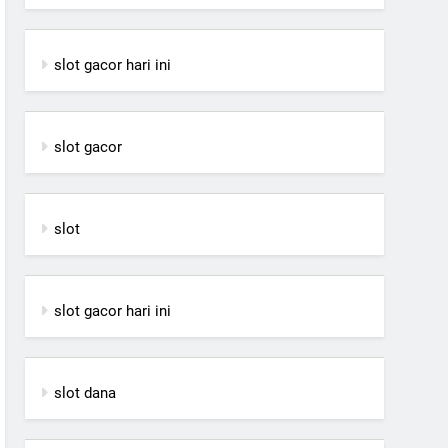
slot gacor hari ini
slot gacor
slot
slot gacor hari ini
slot dana