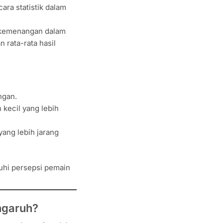
ra statistik dalam
 kemenangan dalam
 rata-rata hasil
ngan.
kecil yang lebih
yang lebih jarang
uhi persepsi pemain
ngaruh?