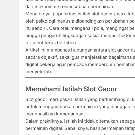
dari mekanisme resmi sebuah permainan.
Menariknya, popularitas istilah slot gacor justru le
oleh psikologi manusia dibandingkan perubahan p
itu sendiri. Cara otak mengenali pola, mengingat pe
hingga pengaruh lingkungan sosial menjadi faktor 
tersebut terus bertahan.
Artikel ini membahas hubungan antara slot gacor d
secara objektif, sekaligus menjelaskan bagaimana
digital bekerja agar pembaca memperoleh pemaha
menyeluruh.
Memahami Istilah Slot Gacor
Slot gacor merupakan istilah yang berkembang di 
untuk menggambarkan permainan yang dianggap le
menghasilkan kemenangan.
Dalam praktiknya, istilah ini tidak ditemukan sebagai
permainan digital. Sebaliknya, hasil permainan teta