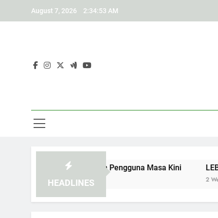
Skip
August 7, 2026
2:34:54 AM
to
content
Hid
Dapatkan 
m untuk Kebutuhan Pengguna Masa Kini
LEBAH4D dengan
2 Weeks Ago
HEADLINES