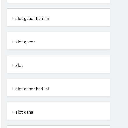
slot gacor hari ini
slot gacor
slot
slot gacor hari ini
slot dana