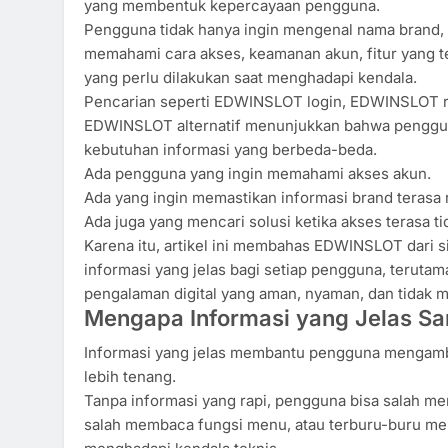
yang membentuk kepercayaan pengguna.
Pengguna tidak hanya ingin mengenal nama brand, t
memahami cara akses, keamanan akun, fitur yang te
yang perlu dilakukan saat menghadapi kendala.
Pencarian seperti EDWINSLOT login, EDWINSLOT r
EDWINSLOT alternatif menunjukkan bahwa penggu
kebutuhan informasi yang berbeda-beda.
Ada pengguna yang ingin memahami akses akun.
Ada yang ingin memastikan informasi brand terasa 
Ada juga yang mencari solusi ketika akses terasa tid
Karena itu, artikel ini membahas EDWINSLOT dari s
informasi yang jelas bagi setiap pengguna, terut
pengalaman digital yang aman, nyaman, dan tidak
Mengapa Informasi yang Jelas Sa
Informasi yang jelas membantu pengguna mengamb
lebih tenang.
Tanpa informasi yang rapi, pengguna bisa salah me
salah membaca fungsi menu, atau terburu-buru menc