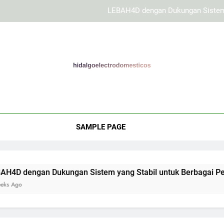
LEBAH4D dengan Dukungan Sistem 
Mengenal Pengelolaan 
KAYA787 dan Strategi Men
EDWINSLOT dan Transformasi Sistem
algo Electrodoméstico
LEBAH4D dengan Dukungan Sistem 
Peralatan Rumah Tangga Berkualitas Di Hidalgo Electrodomést
Mengenal Pengelolaan 
SAMPLE PAGE
KAYA787 dan Strategi Men
 Dukungan Sistem yang Stabil untuk Berbagai Perangkat