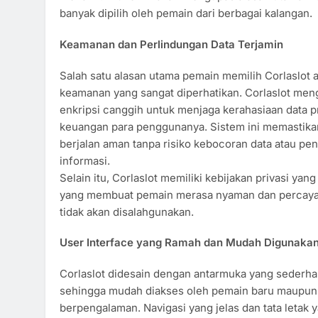
banyak dipilih oleh pemain dari berbagai kalangan.
Keamanan dan Perlindungan Data Terjamin
Salah satu alasan utama pemain memilih Corlaslot 
keamanan yang sangat diperhatikan. Corlaslot men
enkripsi canggih untuk menjaga kerahasiaan data pr
keuangan para penggunanya. Sistem ini memastikan 
berjalan aman tanpa risiko kebocoran data atau pe
informasi.
Selain itu, Corlaslot memiliki kebijakan privasi yang
yang membuat pemain merasa nyaman dan percaya
tidak akan disalahgunakan.
User Interface yang Ramah dan Mudah Digunaka
Corlaslot didesain dengan antarmuka yang sederhana
sehingga mudah diakses oleh pemain baru maupun
berpengalaman. Navigasi yang jelas dan tata letak y