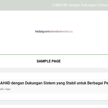
LEBAH4D dengan Dukungan Sistem 
Mengenal Pengelolaan 
KAYA787 dan Strategi Men
EDWINSLOT dan Transformasi Sistem
algo Electrodoméstico
LEBAH4D dengan Dukungan Sistem 
Peralatan Rumah Tangga Berkualitas Di Hidalgo Electrodomést
Mengenal Pengelolaan 
SAMPLE PAGE
KAYA787 dan Strategi Men
 Dukungan Sistem yang Stabil untuk Berbagai Perangkat