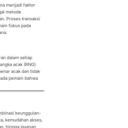
na menjadi faktor
gai metode
n. Proses transaksi
ain fokus pada
ana.
ran dalam setiap
 angka acak (RNG)
benar acak dan tidak
epada pemain bahwa
ombinasi keunggulan-
ta, kemudahan akses,
n, hingga layanan