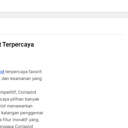
t Terpercaya
lot
terpercaya favorit
n, dan keamanan yang
petitif, Corlaslot
rcaya pilihan banyak
aslot menawarkan
di kalangan penggemar
fitur inovatif yang
engapa Corlaslot