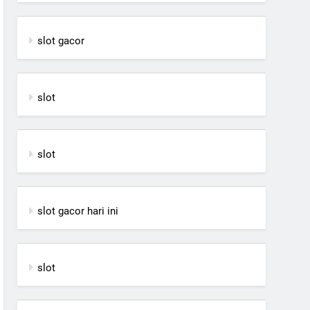
slot gacor
slot
slot
slot gacor hari ini
slot