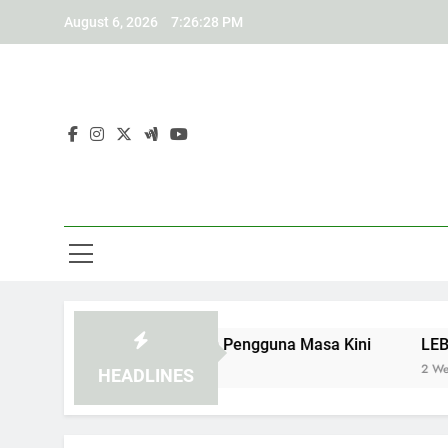
Skip
August 6, 2026
7:26:29 PM
to
content
Hid
Dapatkan 
m untuk Kebutuhan Pengguna Masa Kini
LEBAH4D dengan
2 Weeks Ago
HEADLINES