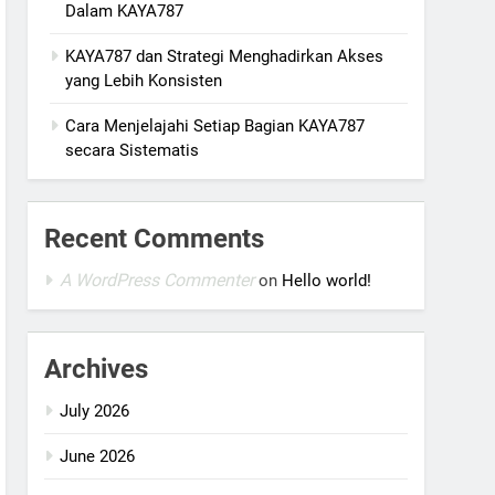
Dalam KAYA787
KAYA787 dan Strategi Menghadirkan Akses
yang Lebih Konsisten
Cara Menjelajahi Setiap Bagian KAYA787
secara Sistematis
Recent Comments
A WordPress Commenter
on
Hello world!
Archives
July 2026
June 2026