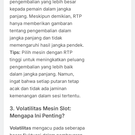
pengembalian yang lebih besar
kepada pemain dalam jangka
panjang. Meskipun demikian, RTP
hanya memberikan gambaran
tentang pengembalian dalam
jangka panjang dan tidak
memengaruhi hasil jangka pendek.
Tips:
Pilih mesin dengan RTP
tinggi untuk meningkatkan peluang
pengembalian yang lebih baik
dalam jangka panjang. Namun,
ingat bahwa setiap putaran tetap
acak dan tidak ada jaminan
kemenangan dalam sesi tertentu.
3.
Volatilitas Mesin Slot:
Mengapa Ini Penting?
Volatilitas
mengacu pada seberapa