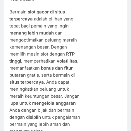
Bermain
slot gacor di situs
terpercaya
adalah pilihan yang
tepat bagi pemain yang ingin
menang lebih mudah
dan
mengoptimalkan peluang meraih
kemenangan besar. Dengan
memilih mesin slot dengan
RTP
tinggi
, memperhatikan
volatilitas
,
memanfaatkan
bonus dan fitur
putaran gratis
, serta bermain di
situs terpercaya
, Anda dapat
meningkatkan peluang untuk
meraih keuntungan besar. Jangan
lupa untuk
mengelola anggaran
Anda dengan bijak dan bermain
dengan
disiplin
untuk pengalaman
bermain yang lebih aman dan