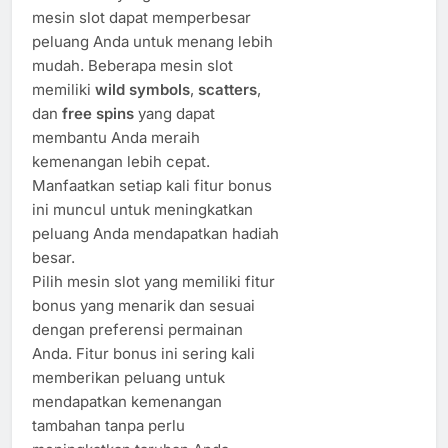
mesin slot dapat memperbesar
peluang Anda untuk menang lebih
mudah. Beberapa mesin slot
memiliki
wild symbols
,
scatters
,
dan
free spins
yang dapat
membantu Anda meraih
kemenangan lebih cepat.
Manfaatkan setiap kali fitur bonus
ini muncul untuk meningkatkan
peluang Anda mendapatkan hadiah
besar.
Pilih mesin slot yang memiliki fitur
bonus yang menarik dan sesuai
dengan preferensi permainan
Anda. Fitur bonus ini sering kali
memberikan peluang untuk
mendapatkan kemenangan
tambahan tanpa perlu