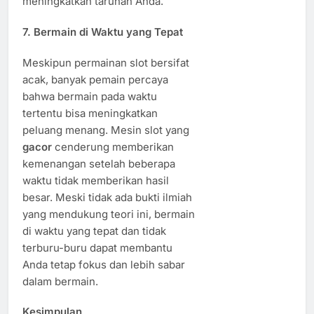
meningkatkan taruhan Anda.
7.
Bermain di Waktu yang Tepat
Meskipun permainan slot bersifat
acak, banyak pemain percaya
bahwa bermain pada waktu
tertentu bisa meningkatkan
peluang menang. Mesin slot yang
gacor
cenderung memberikan
kemenangan setelah beberapa
waktu tidak memberikan hasil
besar. Meski tidak ada bukti ilmiah
yang mendukung teori ini, bermain
di waktu yang tepat dan tidak
terburu-buru dapat membantu
Anda tetap fokus dan lebih sabar
dalam bermain.
Kesimpulan