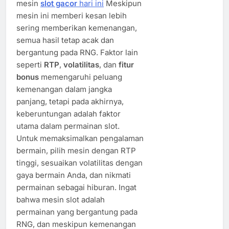
mesin
slot gacor
hari ini
Meskipun
mesin ini memberi kesan lebih
sering memberikan kemenangan,
semua hasil tetap acak dan
bergantung pada RNG. Faktor lain
seperti
RTP
,
volatilitas
, dan
fitur
bonus
memengaruhi peluang
kemenangan dalam jangka
panjang, tetapi pada akhirnya,
keberuntungan adalah faktor
utama dalam permainan slot.
Untuk memaksimalkan pengalaman
bermain, pilih mesin dengan RTP
tinggi, sesuaikan volatilitas dengan
gaya bermain Anda, dan nikmati
permainan sebagai hiburan. Ingat
bahwa mesin slot adalah
permainan yang bergantung pada
RNG, dan meskipun kemenangan