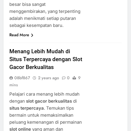
besar bisa sangat
menggembirakan, yang terpenting
adalah menikmati setiap putaran
sebagai kesempatan baru.
Read More
Menang Lebih Mudah di
Situs Terpercaya dengan Slot
Gacor Berkualitas
08bf867
2 years ago
0
9
mins
Pelajari cara menang lebih mudah
dengan
slot gacor berkualitas
di
situs terpercaya
. Temukan tips
bermain untuk memaksimalkan
peluang kemenangan di permainan
slot online
yang aman dan