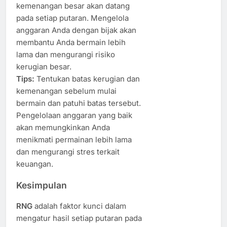
kemenangan besar akan datang
pada setiap putaran. Mengelola
anggaran Anda dengan bijak akan
membantu Anda bermain lebih
lama dan mengurangi risiko
kerugian besar.
Tips:
Tentukan batas kerugian dan
kemenangan sebelum mulai
bermain dan patuhi batas tersebut.
Pengelolaan anggaran yang baik
akan memungkinkan Anda
menikmati permainan lebih lama
dan mengurangi stres terkait
keuangan.
Kesimpulan
RNG
adalah faktor kunci dalam
mengatur hasil setiap putaran pada