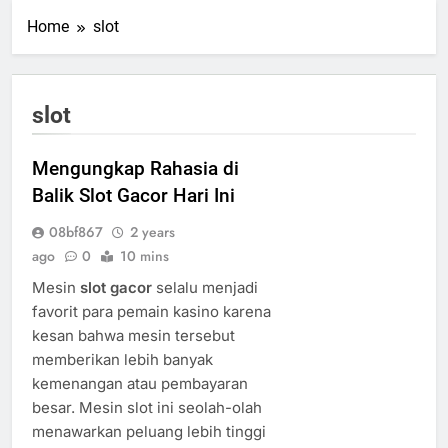
Home
slot
slot
Mengungkap Rahasia di
Balik Slot Gacor Hari Ini
08bf867
2 years
ago
0
10 mins
Mesin
slot gacor
selalu menjadi
favorit para pemain kasino karena
kesan bahwa mesin tersebut
memberikan lebih banyak
kemenangan atau pembayaran
besar. Mesin slot ini seolah-olah
menawarkan peluang lebih tinggi