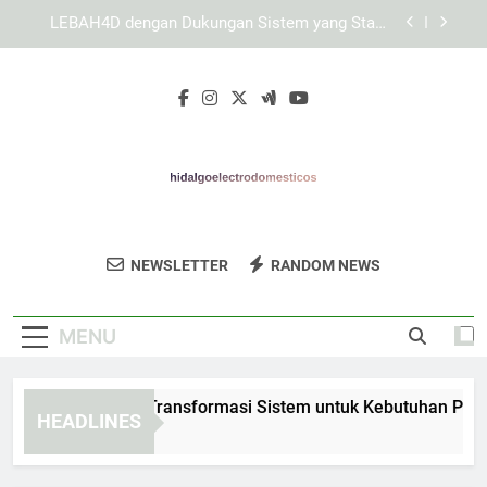
Skip
Mengenal Pengelolaan Fitur dan Informasi di
to
Dalam KAYA787
content
KAYA787 dan Strategi Menghadirkan Akses yang
Lebih Konsisten
EDWINSLOT dan Transformasi Sistem untuk
Kebutuhan Pengguna Masa Kini
LEBAH4D dengan Dukungan Sistem yang Stabil
untuk Berbagai Perangkat
Mengenal Pengelolaan Fitur dan Informasi di
Dalam KAYA787
Hidalgo
Dapatkan Peralatan Rumah Tangga
KAYA787 dan Strategi Menghadirkan Akses yang
NEWSLETTER
RANDOM NEWS
Electrodoméstic
Lebih Konsisten
Berkualitas Di Hidalgo Electrodomésticos.
Solusi Untuk Kebutuhan Rumah Anda.
MENU
WINSLOT dan Transformasi Sistem untuk Kebutuhan Penggun
HEADLINES
Weeks Ago