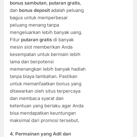
bonus sambutan
,
putaran gratis
,
dan
bonus deposit
adalah peluang
bagus untuk memperbesar
peluang menang tanpa
mengeluarkan lebih banyak uang.
Fitur
putaran gratis
di banyak
mesin slot memberikan Anda
kesempatan untuk bermain lebih
lama dan berpotensi
memenangkan lebih banyak hadiah
tanpa biaya tambahan. Pastikan
untuk memanfaatkan bonus yang
ditawarkan oleh situs terpercaya
dan membaca syarat dan
ketentuan yang berlaku agar Anda
bisa mendapatkan keuntungan
maksimal dari promosi tersebut.
4.
Permainan yang Adil dan