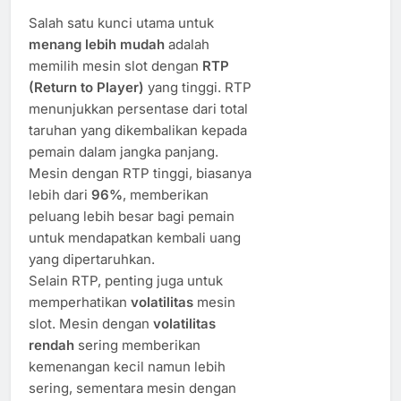
Salah satu kunci utama untuk
menang lebih mudah
adalah
memilih mesin slot dengan
RTP
(Return to Player)
yang tinggi. RTP
menunjukkan persentase dari total
taruhan yang dikembalikan kepada
pemain dalam jangka panjang.
Mesin dengan RTP tinggi, biasanya
lebih dari
96%
, memberikan
peluang lebih besar bagi pemain
untuk mendapatkan kembali uang
yang dipertaruhkan.
Selain RTP, penting juga untuk
memperhatikan
volatilitas
mesin
slot. Mesin dengan
volatilitas
rendah
sering memberikan
kemenangan kecil namun lebih
sering, sementara mesin dengan