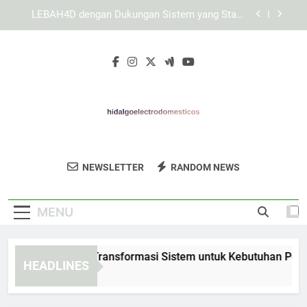
Skip
Mengenal Pengelolaan Fitur dan Informasi di
to
Dalam KAYA787
content
KAYA787 dan Strategi Menghadirkan Akses yang
Lebih Konsisten
EDWINSLOT dan Transformasi Sistem untuk
Kebutuhan Pengguna Masa Kini
LEBAH4D dengan Dukungan Sistem yang Stabil
untuk Berbagai Perangkat
Mengenal Pengelolaan Fitur dan Informasi di
Dalam KAYA787
Hidalgo
Dapatkan Peralatan Rumah Tangga
KAYA787 dan Strategi Menghadirkan Akses yang
NEWSLETTER
RANDOM NEWS
Electrodoméstic
Lebih Konsisten
Berkualitas Di Hidalgo Electrodomésticos.
Solusi Untuk Kebutuhan Rumah Anda.
MENU
WINSLOT dan Transformasi Sistem untuk Kebutuhan Penggun
HEADLINES
Weeks Ago