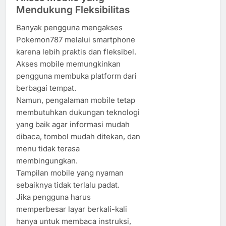
Mendukung Fleksibilitas
Banyak pengguna mengakses
Pokemon787 melalui smartphone
karena lebih praktis dan fleksibel.
Akses mobile memungkinkan
pengguna membuka platform dari
berbagai tempat.
Namun, pengalaman mobile tetap
membutuhkan dukungan teknologi
yang baik agar informasi mudah
dibaca, tombol mudah ditekan, dan
menu tidak terasa
membingungkan.
Tampilan mobile yang nyaman
sebaiknya tidak terlalu padat.
Jika pengguna harus
memperbesar layar berkali-kali
hanya untuk membaca instruksi,