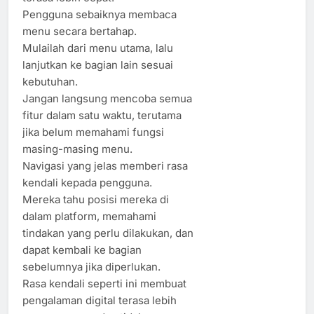
Pengguna sebaiknya membaca
menu secara bertahap.
Mulailah dari menu utama, lalu
lanjutkan ke bagian lain sesuai
kebutuhan.
Jangan langsung mencoba semua
fitur dalam satu waktu, terutama
jika belum memahami fungsi
masing-masing menu.
Navigasi yang jelas memberi rasa
kendali kepada pengguna.
Mereka tahu posisi mereka di
dalam platform, memahami
tindakan yang perlu dilakukan, dan
dapat kembali ke bagian
sebelumnya jika diperlukan.
Rasa kendali seperti ini membuat
pengalaman digital terasa lebih