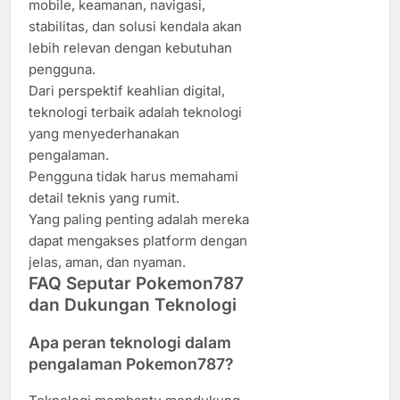
mobile, keamanan, navigasi,
stabilitas, dan solusi kendala akan
lebih relevan dengan kebutuhan
pengguna.
Dari perspektif keahlian digital,
teknologi terbaik adalah teknologi
yang menyederhanakan
pengalaman.
Pengguna tidak harus memahami
detail teknis yang rumit.
Yang paling penting adalah mereka
dapat mengakses platform dengan
jelas, aman, dan nyaman.
FAQ Seputar Pokemon787
dan Dukungan Teknologi
Apa peran teknologi dalam
pengalaman Pokemon787?