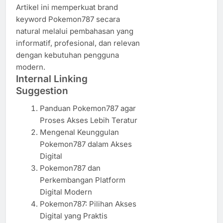
Artikel ini memperkuat brand
keyword Pokemon787 secara
natural melalui pembahasan yang
informatif, profesional, dan relevan
dengan kebutuhan pengguna
modern.
Internal Linking
Suggestion
Panduan Pokemon787 agar
Proses Akses Lebih Teratur
Mengenal Keunggulan
Pokemon787 dalam Akses
Digital
Pokemon787 dan
Perkembangan Platform
Digital Modern
Pokemon787: Pilihan Akses
Digital yang Praktis