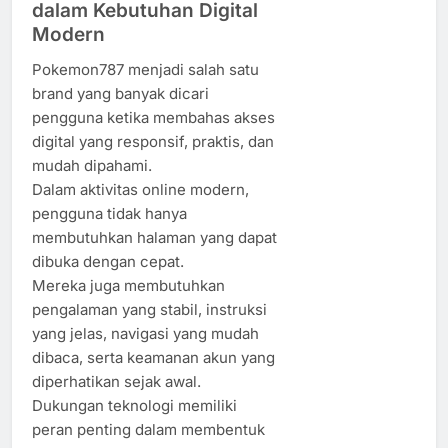
dalam Kebutuhan Digital
Modern
Pokemon787 menjadi salah satu
brand yang banyak dicari
pengguna ketika membahas akses
digital yang responsif, praktis, dan
mudah dipahami.
Dalam aktivitas online modern,
pengguna tidak hanya
membutuhkan halaman yang dapat
dibuka dengan cepat.
Mereka juga membutuhkan
pengalaman yang stabil, instruksi
yang jelas, navigasi yang mudah
dibaca, serta keamanan akun yang
diperhatikan sejak awal.
Dukungan teknologi memiliki
peran penting dalam membentuk