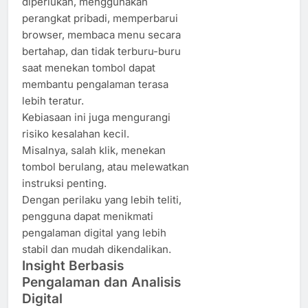
diperlukan, menggunakan
perangkat pribadi, memperbarui
browser, membaca menu secara
bertahap, dan tidak terburu-buru
saat menekan tombol dapat
membantu pengalaman terasa
lebih teratur.
Kebiasaan ini juga mengurangi
risiko kesalahan kecil.
Misalnya, salah klik, menekan
tombol berulang, atau melewatkan
instruksi penting.
Dengan perilaku yang lebih teliti,
pengguna dapat menikmati
pengalaman digital yang lebih
stabil dan mudah dikendalikan.
Insight Berbasis
Pengalaman dan Analisis
Digital