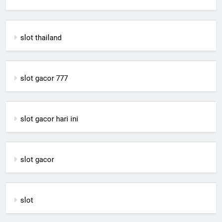
slot thailand
slot gacor 777
slot gacor hari ini
slot gacor
slot