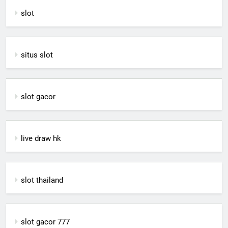
slot
situs slot
slot gacor
live draw hk
slot thailand
slot gacor 777