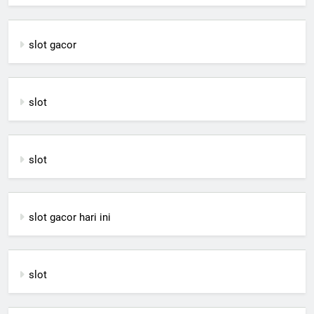
slot gacor
slot
slot
slot gacor hari ini
slot