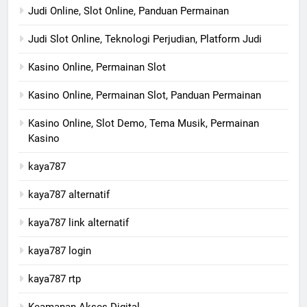
Judi Online, Slot Online, Panduan Permainan
Judi Slot Online, Teknologi Perjudian, Platform Judi
Kasino Online, Permainan Slot
Kasino Online, Permainan Slot, Panduan Permainan
Kasino Online, Slot Demo, Tema Musik, Permainan
Kasino
kaya787
kaya787 alternatif
kaya787 link alternatif
kaya787 login
kaya787 rtp