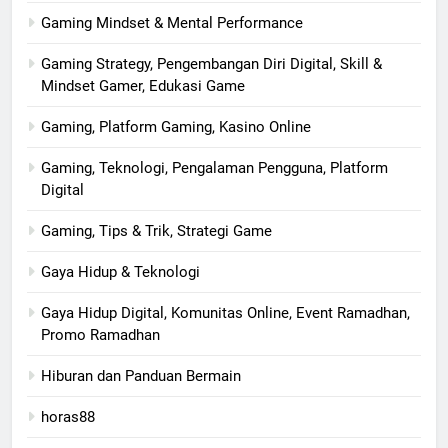
Gaming Mindset & Mental Performance
Gaming Strategy, Pengembangan Diri Digital, Skill &
Mindset Gamer, Edukasi Game
Gaming, Platform Gaming, Kasino Online
Gaming, Teknologi, Pengalaman Pengguna, Platform
Digital
Gaming, Tips & Trik, Strategi Game
Gaya Hidup & Teknologi
Gaya Hidup Digital, Komunitas Online, Event Ramadhan,
Promo Ramadhan
Hiburan dan Panduan Bermain
horas88