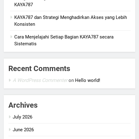
KAYA787
KAYA787 dan Strategi Menghadirkan Akses yang Lebih
Konsisten
Cara Menjelajahi Setiap Bagian KAYA787 secara
Sistematis
Recent Comments
A WordPress Commenter
on
Hello world!
Archives
July 2026
June 2026