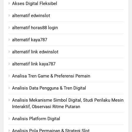
Akses Digital Fleksibel
alternatif edwinslot
alternatif horas88 login
alternatif kaya787
alternatif link edwinslot
alternatif link kaya787
Analisa Tren Game & Preferensi Pemain
Analisis Data Pengguna & Tren Digital
Analisis Mekanisme Simbol Digital, Studi Perilaku Mesin
Interaktif, Observasi Ritme Putaran
Analisis Platform Digital
Analisis Pola Permainan & Strategi Slot