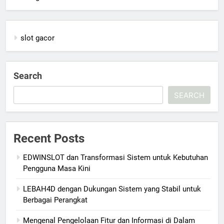
slot gacor
Search
SEARCH
Recent Posts
EDWINSLOT dan Transformasi Sistem untuk Kebutuhan
Pengguna Masa Kini
LEBAH4D dengan Dukungan Sistem yang Stabil untuk
Berbagai Perangkat
Mengenal Pengelolaan Fitur dan Informasi di Dalam