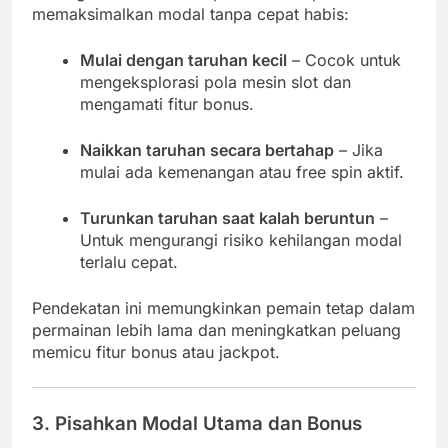
memaksimalkan modal tanpa cepat habis:
Mulai dengan taruhan kecil
– Cocok untuk
mengeksplorasi pola mesin slot dan
mengamati fitur bonus.
Naikkan taruhan secara bertahap
– Jika
mulai ada kemenangan atau free spin aktif.
Turunkan taruhan saat kalah beruntun
–
Untuk mengurangi risiko kehilangan modal
terlalu cepat.
Pendekatan ini memungkinkan pemain tetap dalam
permainan lebih lama dan meningkatkan peluang
memicu fitur bonus atau jackpot.
3. Pisahkan Modal Utama dan Bonus