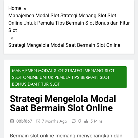
Home
Manajemen Modal Slot Strategi Menang Slot Slot
Online Untuk Pemula Tips Bermain Slot Bonus dan Fitur
Slot
Strategi Mengelola Modal Saat Bermain Slot Online
MANAJEMEN MODAL SLOT STRATEGI MENANG SLOT
SLOT ONLINE UNTUK PEMULA TIPS BERMAIN SLOT
BONUS DAN FITUR SLOT
Strategi Mengelola Modal
Saat Bermain Slot Online
0
08bf867
7 Months Ago
5 Mins
Bermain slot online memang menyenangkan dan