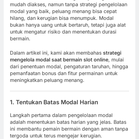
mudah diakses, namun tanpa strategi pengelolaan
modal yang baik, peluang menang bisa cepat
hilang, dan kerugian bisa menumpuk. Modal
bukan hanya uang untuk bertaruh, tetapi juga alat
untuk mengatur risiko dan menentukan durasi
bermain.
Dalam artikel ini, kami akan membahas
strategi
mengelola modal saat bermain slot online
, mulai
dari penentuan modal, pengaturan taruhan, hingga
pemanfaatan bonus dan fitur permainan untuk
meningkatkan peluang menang.
1. Tentukan Batas Modal Harian
Langkah pertama dalam pengelolaan modal
adalah menentukan batas harian yang jelas. Batas
ini membantu pemain bermain dengan aman tanpa
tergoda untuk terus mengejar kerugian.