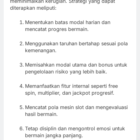
meminimalkan kerugian. Strategi yang dapat
diterapkan meliputi:
Menentukan batas modal harian dan
mencatat progres bermain.
Menggunakan taruhan bertahap sesuai pola
kemenangan.
Memisahkan modal utama dan bonus untuk
pengelolaan risiko yang lebih baik.
Memanfaatkan fitur internal seperti free
spin, multiplier, dan jackpot progresif.
Mencatat pola mesin slot dan mengevaluasi
hasil bermain.
Tetap disiplin dan mengontrol emosi untuk
bermain jangka panjang.