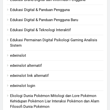
Edukasi Digital & Panduan Pengguna
Edukasi Digital & Panduan Pengguna Baru
Edukasi Digital & Teknologi Interaktif
Edukasi Permainan Digital Psikologi Gaming Analisis
Sistem
edwinslot
edwinslot alternatif
edwinslot link alternatif
edwinslot login
Ekologi Dunia Pokémon Mitologi dan Lore Pokémon
Kehidupan Pokémon Liar Interaksi Pokémon dan Alam
Filosofi Dunia Pokémon