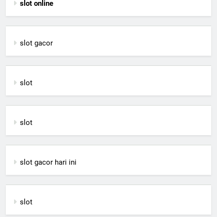
slot online
slot gacor
slot
slot
slot gacor hari ini
slot