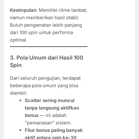
Kesimpulan
: Memiliki ritme lambat,
namun memberikan hasil stabil.
Butuh pengamatan lebih panjang
dari 100 spin untuk performa
optimal.
3. Pola Umum dari Hasil 100
Spin
Dari seluruh pengujian, terdapat
beberapa pola umum yang bisa
diambil:
Scatter sering muncul
tanpa langsung aktifkan
bonus
— ini adalah
“pemanasan” sistem.
Fitur bonus paling banyak
aktif antara spin ke-30