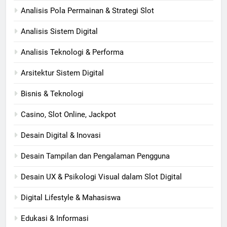
Analisis Pola Permainan & Strategi Slot
Analisis Sistem Digital
Analisis Teknologi & Performa
Arsitektur Sistem Digital
Bisnis & Teknologi
Casino, Slot Online, Jackpot
Desain Digital & Inovasi
Desain Tampilan dan Pengalaman Pengguna
Desain UX & Psikologi Visual dalam Slot Digital
Digital Lifestyle & Mahasiswa
Edukasi & Informasi