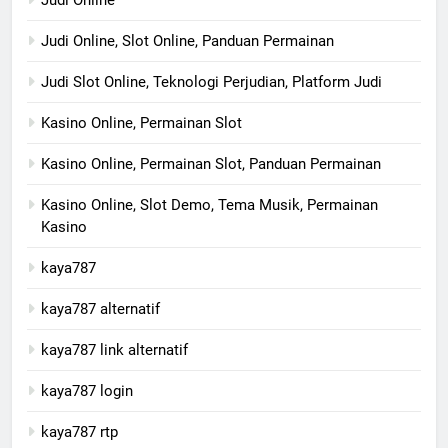
Judi Online
Judi Online, Slot Online, Panduan Permainan
Judi Slot Online, Teknologi Perjudian, Platform Judi
Kasino Online, Permainan Slot
Kasino Online, Permainan Slot, Panduan Permainan
Kasino Online, Slot Demo, Tema Musik, Permainan
Kasino
kaya787
kaya787 alternatif
kaya787 link alternatif
kaya787 login
kaya787 rtp