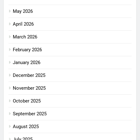
May 2026
April 2026
March 2026
February 2026
January 2026
December 2025
November 2025
October 2025
September 2025
August 2025
July 2025