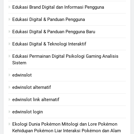
Edukasi Brand Digital dan Informasi Pengguna
Edukasi Digital & Panduan Pengguna
Edukasi Digital & Panduan Pengguna Baru
Edukasi Digital & Teknologi Interaktif
Edukasi Permainan Digital Psikologi Gaming Analisis
Sistem
edwinslot
edwinslot alternatif
edwinslot link alternatif
edwinslot login
Ekologi Dunia Pokémon Mitologi dan Lore Pokémon
Kehidupan Pokémon Liar Interaksi Pokémon dan Alam