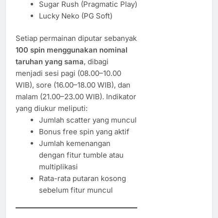
Sugar Rush (Pragmatic Play)
Lucky Neko (PG Soft)
Setiap permainan diputar sebanyak
100 spin menggunakan nominal
taruhan yang sama
, dibagi
menjadi sesi pagi (08.00–10.00
WIB), sore (16.00–18.00 WIB), dan
malam (21.00–23.00 WIB). Indikator
yang diukur meliputi:
Jumlah scatter yang muncul
Bonus free spin yang aktif
Jumlah kemenangan
dengan fitur tumble atau
multiplikasi
Rata-rata putaran kosong
sebelum fitur muncul