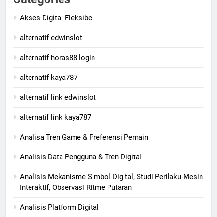
Akses Digital Fleksibel
alternatif edwinslot
alternatif horas88 login
alternatif kaya787
alternatif link edwinslot
alternatif link kaya787
Analisa Tren Game & Preferensi Pemain
Analisis Data Pengguna & Tren Digital
Analisis Mekanisme Simbol Digital, Studi Perilaku Mesin
Interaktif, Observasi Ritme Putaran
Analisis Platform Digital