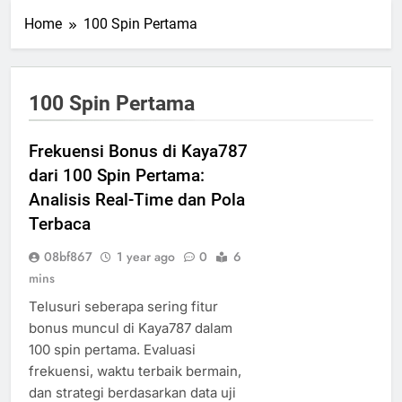
Home
100 Spin Pertama
100 Spin Pertama
Frekuensi Bonus di Kaya787
dari 100 Spin Pertama:
Analisis Real-Time dan Pola
Terbaca
08bf867
1 year ago
0
6
mins
Telusuri seberapa sering fitur
bonus muncul di Kaya787 dalam
100 spin pertama. Evaluasi
frekuensi, waktu terbaik bermain,
dan strategi berdasarkan data uji