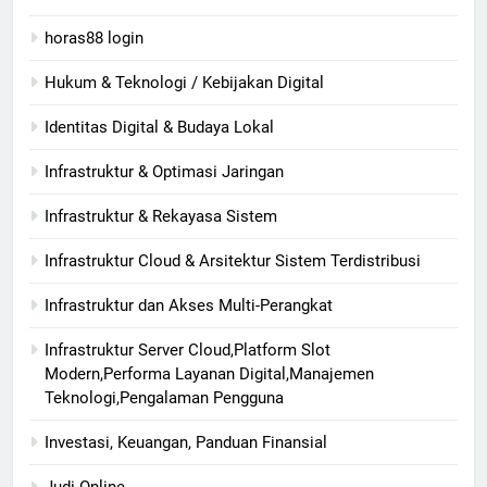
horas88 login
Hukum & Teknologi / Kebijakan Digital
Identitas Digital & Budaya Lokal
Infrastruktur & Optimasi Jaringan
Infrastruktur & Rekayasa Sistem
Infrastruktur Cloud & Arsitektur Sistem Terdistribusi
Infrastruktur dan Akses Multi-Perangkat
Infrastruktur Server Cloud,Platform Slot
Modern,Performa Layanan Digital,Manajemen
Teknologi,Pengalaman Pengguna
Investasi, Keuangan, Panduan Finansial