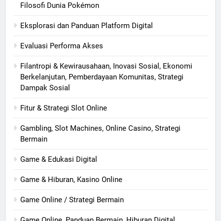
Filosofi Dunia Pokémon
Eksplorasi dan Panduan Platform Digital
Evaluasi Performa Akses
Filantropi & Kewirausahaan, Inovasi Sosial, Ekonomi
Berkelanjutan, Pemberdayaan Komunitas, Strategi
Dampak Sosial
Fitur & Strategi Slot Online
Gambling, Slot Machines, Online Casino, Strategi
Bermain
Game & Edukasi Digital
Game & Hiburan, Kasino Online
Game Online / Strategi Bermain
Game Online, Panduan Bermain, Hiburan Digital