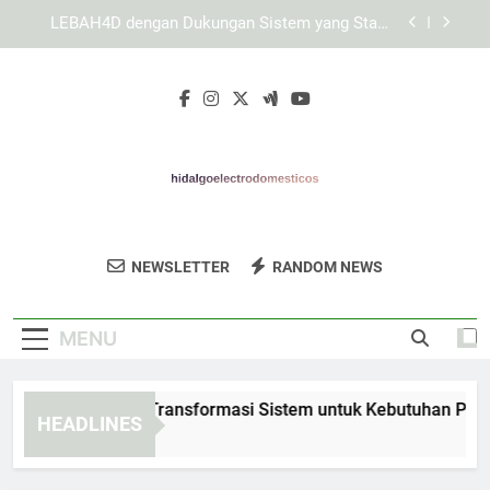
Skip
Mengenal Pengelolaan Fitur dan Informasi di
to
Dalam KAYA787
content
KAYA787 dan Strategi Menghadirkan Akses yang
Lebih Konsisten
EDWINSLOT dan Transformasi Sistem untuk
Kebutuhan Pengguna Masa Kini
LEBAH4D dengan Dukungan Sistem yang Stabil
untuk Berbagai Perangkat
Mengenal Pengelolaan Fitur dan Informasi di
Dalam KAYA787
Hidalgo
Dapatkan Peralatan Rumah Tangga
KAYA787 dan Strategi Menghadirkan Akses yang
NEWSLETTER
RANDOM NEWS
Electrodoméstic
Lebih Konsisten
Berkualitas Di Hidalgo Electrodomésticos.
Solusi Untuk Kebutuhan Rumah Anda.
MENU
DWINSLOT dan Transformasi Sistem untuk Kebutuhan Penggun
HEADLINES
Weeks Ago