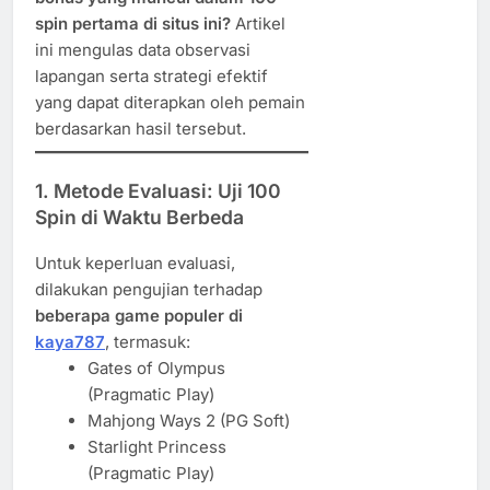
spin pertama di situs ini?
Artikel
ini mengulas data observasi
lapangan serta strategi efektif
yang dapat diterapkan oleh pemain
berdasarkan hasil tersebut.
1. Metode Evaluasi: Uji 100
Spin di Waktu Berbeda
Untuk keperluan evaluasi,
dilakukan pengujian terhadap
beberapa game populer di
kaya787
, termasuk:
Gates of Olympus
(Pragmatic Play)
Mahjong Ways 2 (PG Soft)
Starlight Princess
(Pragmatic Play)