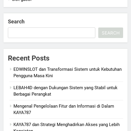
Search
SEARCH
Recent Posts
EDWINSLOT dan Transformasi Sistem untuk Kebutuhan
Pengguna Masa Kini
LEBAH4D dengan Dukungan Sistem yang Stabil untuk
Berbagai Perangkat
Mengenal Pengelolaan Fitur dan Informasi di Dalam
KAYA787
KAYA787 dan Strategi Menghadirkan Akses yang Lebih
Konsisten