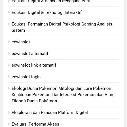
Edukasi Digital & Panduan Pengguna Baru
Edukasi Digital & Teknologi Interaktif
Edukasi Permainan Digital Psikologi Gaming Analisis
Sistem
edwinslot
edwinslot alternatif
edwinslot link alternatif
edwinslot login
Ekologi Dunia Pokémon Mitologi dan Lore Pokémon
Kehidupan Pokémon Liar Interaksi Pokémon dan Alam
Filosofi Dunia Pokémon
Eksplorasi dan Panduan Platform Digital
Evaluasi Performa Akses