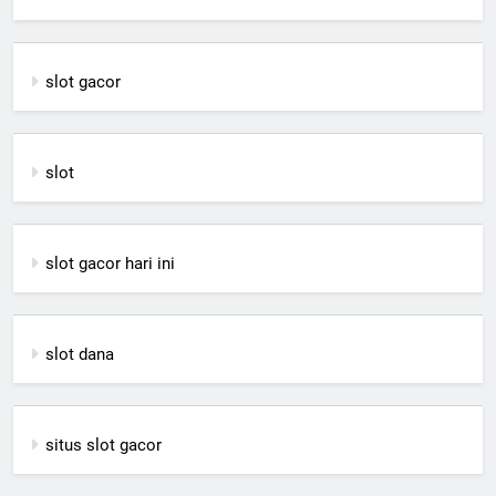
slot gacor
slot
slot gacor hari ini
slot dana
situs slot gacor