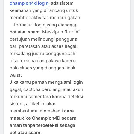
champion4d login
, ada sistem
keamanan yang dirancang untuk
memfilter aktivitas mencurigakan
—termasuk login yang dianggap
bot
atau
spam
. Meskipun fitur ini
bertujuan melindungi pengguna
dari peretasan atau akses ilegal,
terkadang justru pengguna asli
bisa terkena dampaknya karena
pola akses yang dianggap tidak
wajar.
Jika kamu pernah mengalami login
gagal, captcha berulang, atau akun
terkunci sementara karena deteksi
sistem, artikel ini akan
membantumu memahami
cara
masuk ke Champion4D secara
aman tanpa terdeteksi sebagai
bot atau spam
.