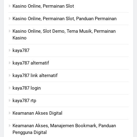
Kasino Online, Permainan Slot
Kasino Online, Permainan Slot, Panduan Permainan
Kasino Online, Slot Demo, Tema Musik, Permainan
Kasino
kaya787
kaya787 alternatif
kaya787 link alternatif
kaya787 login
kaya787 rtp
Keamanan Akses Digital
Keamanan Akses, Manajemen Bookmark, Panduan
Pengguna Digital