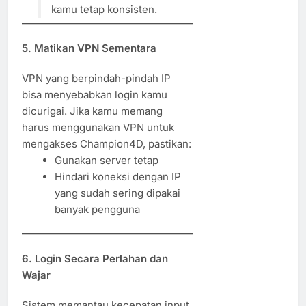
kamu tetap konsisten.
5. Matikan VPN Sementara
VPN yang berpindah-pindah IP
bisa menyebabkan login kamu
dicurigai. Jika kamu memang
harus menggunakan VPN untuk
mengakses Champion4D, pastikan:
Gunakan server tetap
Hindari koneksi dengan IP
yang sudah sering dipakai
banyak pengguna
6. Login Secara Perlahan dan
Wajar
Sistem memantau kecepatan input.