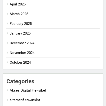
April 2025
March 2025
February 2025
January 2025
December 2024
November 2024
October 2024
Categories
Akses Digital Fleksibel
alternatif edwinslot