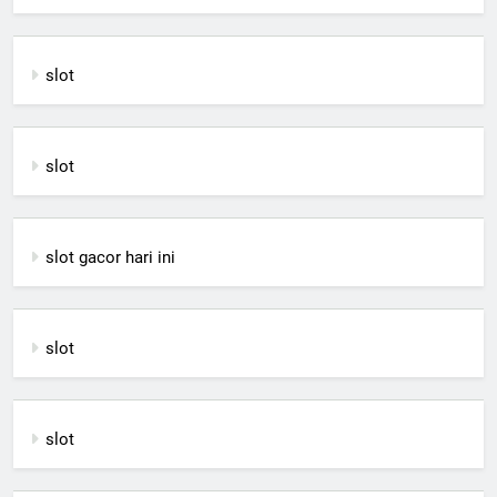
slot
slot
slot gacor hari ini
slot
slot