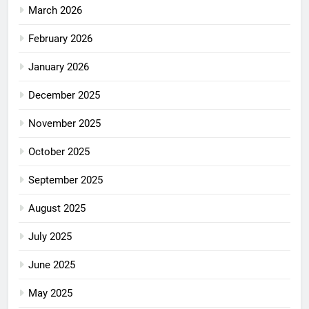
March 2026
February 2026
January 2026
December 2025
November 2025
October 2025
September 2025
August 2025
July 2025
June 2025
May 2025