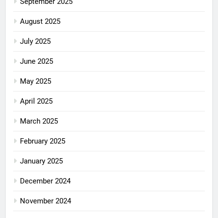
September 2025
August 2025
July 2025
June 2025
May 2025
April 2025
March 2025
February 2025
January 2025
December 2024
November 2024