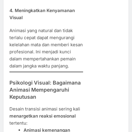
4.
Meningkatkan Kenyamanan
Visual
Animasi yang natural dan tidak
terlalu cepat dapat mengurangi
kelelahan mata dan memberi kesan
profesional. Ini menjadi kunci
dalam mempertahankan pemain
dalam jangka waktu panjang.
Psikologi Visual: Bagaimana
Animasi Mempengaruhi
Keputusan
Desain transisi animasi sering kali
menargetkan reaksi emosional
tertentu:
Animasi kemenangan