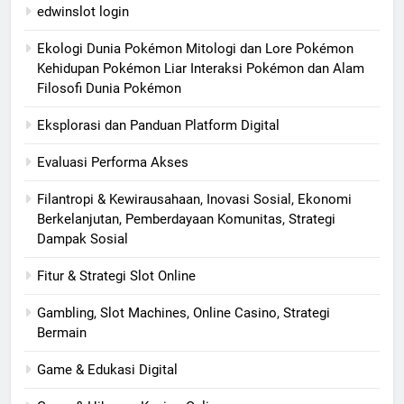
edwinslot login
Ekologi Dunia Pokémon Mitologi dan Lore Pokémon
Kehidupan Pokémon Liar Interaksi Pokémon dan Alam
Filosofi Dunia Pokémon
Eksplorasi dan Panduan Platform Digital
Evaluasi Performa Akses
Filantropi & Kewirausahaan, Inovasi Sosial, Ekonomi
Berkelanjutan, Pemberdayaan Komunitas, Strategi
Dampak Sosial
Fitur & Strategi Slot Online
Gambling, Slot Machines, Online Casino, Strategi
Bermain
Game & Edukasi Digital