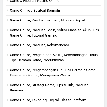
Game & Hiburan, Kasino Online
Game Online / Strategi Bermain
Game Online, Panduan Bermain, Hiburan Digital
Game Online, Panduan Login, Solusi Masalah Akun, Tips
Game Online, Tutorial Gaming
Game Online, Panduan, Rekomendasi
Game Online, Pengelolaan Waktu, Keseimbangan Hidup,
Tips Bermain Game, Produktivitas
Game Online, Pengembangan Diri, Tips Bermain Game,
Kesehatan Mental, Manajemen Waktu
Game Online, Strategi Game, Tips & Trik, Panduan
Bermain
Game Online, Teknologi Digital, Ulasan Platform