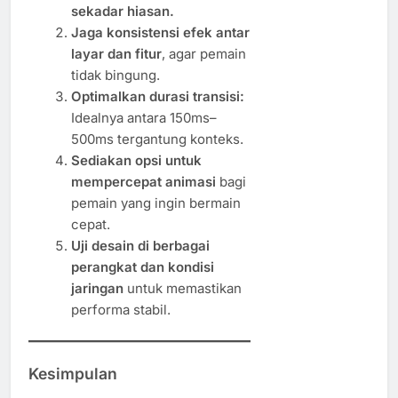
sekadar hiasan.
Jaga konsistensi efek antar
layar dan fitur
, agar pemain
tidak bingung.
Optimalkan durasi transisi:
Idealnya antara 150ms–
500ms tergantung konteks.
Sediakan opsi untuk
mempercepat animasi
bagi
pemain yang ingin bermain
cepat.
Uji desain di berbagai
perangkat dan kondisi
jaringan
untuk memastikan
performa stabil.
Kesimpulan