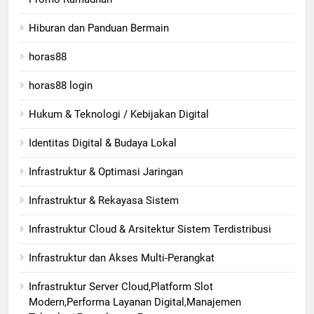
Hiburan dan Panduan Bermain
horas88
horas88 login
Hukum & Teknologi / Kebijakan Digital
Identitas Digital & Budaya Lokal
Infrastruktur & Optimasi Jaringan
Infrastruktur & Rekayasa Sistem
Infrastruktur Cloud & Arsitektur Sistem Terdistribusi
Infrastruktur dan Akses Multi-Perangkat
Infrastruktur Server Cloud,Platform Slot
Modern,Performa Layanan Digital,Manajemen