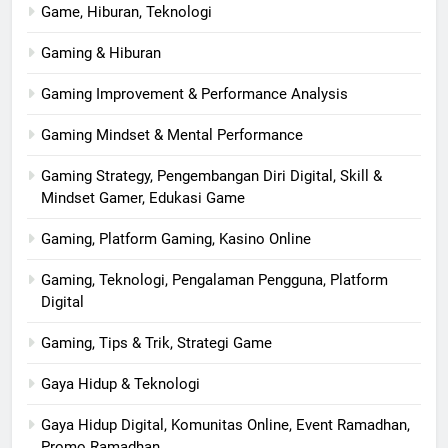
Game, Hiburan, Teknologi
Gaming & Hiburan
Gaming Improvement & Performance Analysis
Gaming Mindset & Mental Performance
Gaming Strategy, Pengembangan Diri Digital, Skill &
Mindset Gamer, Edukasi Game
Gaming, Platform Gaming, Kasino Online
Gaming, Teknologi, Pengalaman Pengguna, Platform
Digital
Gaming, Tips & Trik, Strategi Game
Gaya Hidup & Teknologi
Gaya Hidup Digital, Komunitas Online, Event Ramadhan,
Promo Ramadhan