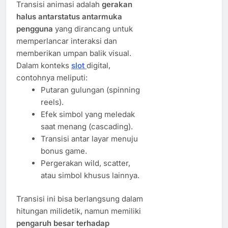
Transisi animasi adalah
gerakan
halus antarstatus antarmuka
pengguna
yang dirancang untuk
memperlancar interaksi dan
memberikan umpan balik visual.
Dalam konteks
slot
digital,
contohnya meliputi:
Putaran gulungan (spinning
reels).
Efek simbol yang meledak
saat menang (cascading).
Transisi antar layar menuju
bonus game.
Pergerakan wild, scatter,
atau simbol khusus lainnya.
Transisi ini bisa berlangsung dalam
hitungan milidetik, namun memiliki
pengaruh besar terhadap