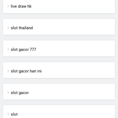
live draw hk
slot thailand
slot gacor 777
slot gacor hari ini
slot gacor
slot