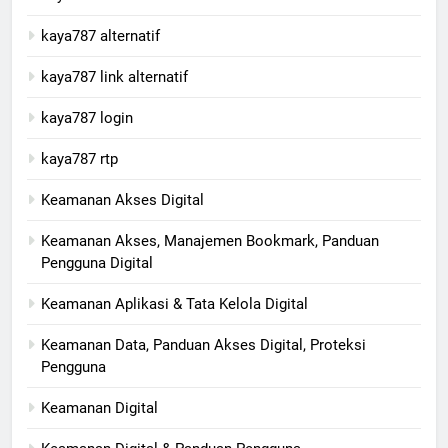
kaya787 alternatif
kaya787 link alternatif
kaya787 login
kaya787 rtp
Keamanan Akses Digital
Keamanan Akses, Manajemen Bookmark, Panduan
Pengguna Digital
Keamanan Aplikasi & Tata Kelola Digital
Keamanan Data, Panduan Akses Digital, Proteksi
Pengguna
Keamanan Digital