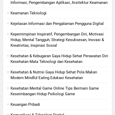
Informasi, Pengembangan Aplikasi, Arsitektur Keamanan
Keamanan Teknologi
Kejelasan Informasi dan Pengalaman Pengguna Digital
Kepemimpinan Inspiratif, Pengembangan Diri, Motivasi
Hidup, Mental Tangguh, Strategi Kesuksesan, Inovasi &
Kreativitas, Inspirasi Sosial
Kesehatan & Kebugaran Gaya Hidup Sehat Perawatan Diri
Kesehatan Mata Teknologi dan Kesehatan
Kesehatan & Nutrisi Gaya Hidup Sehat Pola Makan
Modern Mindful Eating Edukasi Kesehatan
Kesehatan Mental Game Online Tips Bermain Game
Keseimbangan Hidup Psikologi Game
Keuangan Pribadi