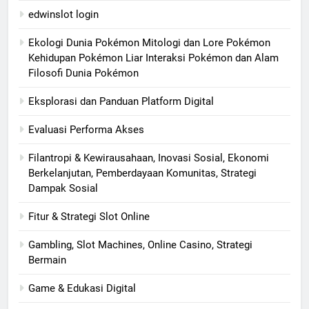
edwinslot login
Ekologi Dunia Pokémon Mitologi dan Lore Pokémon
Kehidupan Pokémon Liar Interaksi Pokémon dan Alam
Filosofi Dunia Pokémon
Eksplorasi dan Panduan Platform Digital
Evaluasi Performa Akses
Filantropi & Kewirausahaan, Inovasi Sosial, Ekonomi
Berkelanjutan, Pemberdayaan Komunitas, Strategi
Dampak Sosial
Fitur & Strategi Slot Online
Gambling, Slot Machines, Online Casino, Strategi
Bermain
Game & Edukasi Digital