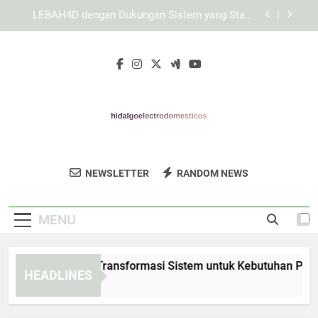
Skip
Mengenal Pengelolaan Fitur dan Informasi di
to
Dalam KAYA787
content
KAYA787 dan Strategi Menghadirkan Akses yang
Lebih Konsisten
EDWINSLOT dan Transformasi Sistem untuk
Kebutuhan Pengguna Masa Kini
LEBAH4D dengan Dukungan Sistem yang Stabil
untuk Berbagai Perangkat
Mengenal Pengelolaan Fitur dan Informasi di
Dalam KAYA787
Hidalgo
Dapatkan Peralatan Rumah Tangga
KAYA787 dan Strategi Menghadirkan Akses yang
NEWSLETTER
RANDOM NEWS
Electrodoméstic
Lebih Konsisten
Berkualitas Di Hidalgo Electrodomésticos.
Solusi Untuk Kebutuhan Rumah Anda.
MENU
DWINSLOT dan Transformasi Sistem untuk Kebutuhan Penggun
HEADLINES
Weeks Ago