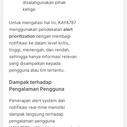
disalahgunakan pihak
ketiga.
Untuk mengatasi hal ini, KAYA787
menggunakan pendekatan
alert
prioritization
dengan membagi
notifikasi ke dalam level kritis,
tinggi, menengah, dan rendah,
sehingga hanya informasi relevan
yang disampaikan kepada
pengguna atau tim tertentu.
Dampak terhadap
Pengalaman Pengguna
Penerapan alert system dan
notifikasi real-time memiliki
dampak langsung terhadap
pengalaman pengguna