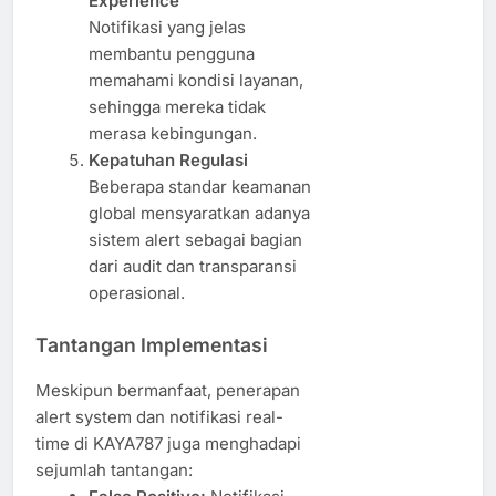
Experience
Notifikasi yang jelas
membantu pengguna
memahami kondisi layanan,
sehingga mereka tidak
merasa kebingungan.
Kepatuhan Regulasi
Beberapa standar keamanan
global mensyaratkan adanya
sistem alert sebagai bagian
dari audit dan transparansi
operasional.
Tantangan Implementasi
Meskipun bermanfaat, penerapan
alert system dan notifikasi real-
time di KAYA787 juga menghadapi
sejumlah tantangan: