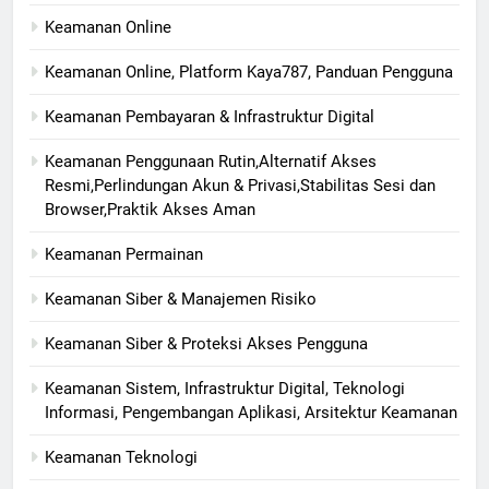
Keamanan Online
Keamanan Online, Platform Kaya787, Panduan Pengguna
Keamanan Pembayaran & Infrastruktur Digital
Keamanan Penggunaan Rutin,Alternatif Akses
Resmi,Perlindungan Akun & Privasi,Stabilitas Sesi dan
Browser,Praktik Akses Aman
Keamanan Permainan
Keamanan Siber & Manajemen Risiko
Keamanan Siber & Proteksi Akses Pengguna
Keamanan Sistem, Infrastruktur Digital, Teknologi
Informasi, Pengembangan Aplikasi, Arsitektur Keamanan
Keamanan Teknologi