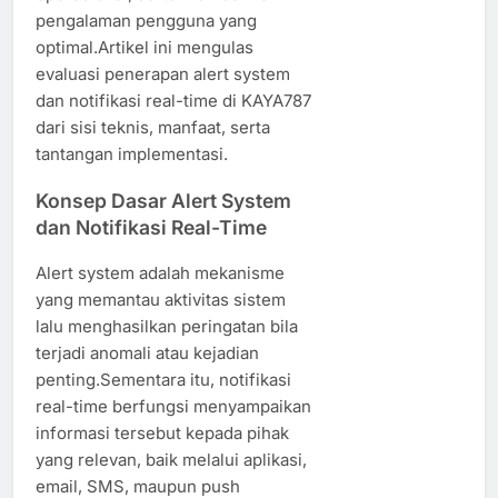
pengalaman pengguna yang
optimal.Artikel ini mengulas
evaluasi penerapan alert system
dan notifikasi real-time di KAYA787
dari sisi teknis, manfaat, serta
tantangan implementasi.
Konsep Dasar Alert System
dan Notifikasi Real-Time
Alert system adalah mekanisme
yang memantau aktivitas sistem
lalu menghasilkan peringatan bila
terjadi anomali atau kejadian
penting.Sementara itu, notifikasi
real-time berfungsi menyampaikan
informasi tersebut kepada pihak
yang relevan, baik melalui aplikasi,
email, SMS, maupun push