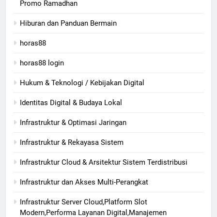
Promo Ramadhan
Hiburan dan Panduan Bermain
horas88
horas88 login
Hukum & Teknologi / Kebijakan Digital
Identitas Digital & Budaya Lokal
Infrastruktur & Optimasi Jaringan
Infrastruktur & Rekayasa Sistem
Infrastruktur Cloud & Arsitektur Sistem Terdistribusi
Infrastruktur dan Akses Multi-Perangkat
Infrastruktur Server Cloud,Platform Slot
Modern,Performa Layanan Digital,Manajemen