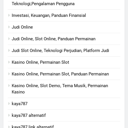
Teknologi,Pengalaman Pengguna
Investasi, Keuangan, Panduan Finansial
Judi Online
Judi Online, Slot Online, Panduan Permainan
Judi Slot Online, Teknologi Perjudian, Platform Judi
Kasino Online, Permainan Slot
Kasino Online, Permainan Slot, Panduan Permainan
Kasino Online, Slot Demo, Tema Musik, Permainan
Kasino
kaya787
kaya787 alternatif
kaya787 link alternatif