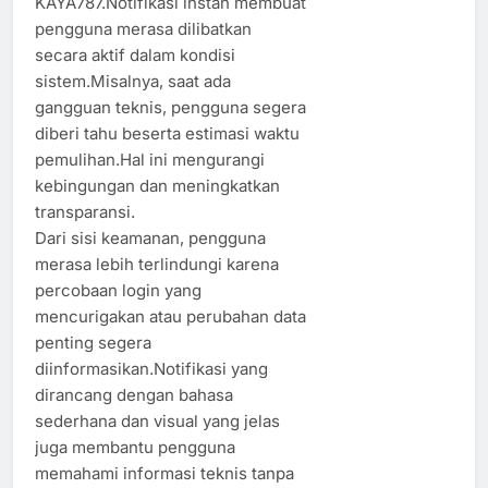
KAYA787.Notifikasi instan membuat
pengguna merasa dilibatkan
secara aktif dalam kondisi
sistem.Misalnya, saat ada
gangguan teknis, pengguna segera
diberi tahu beserta estimasi waktu
pemulihan.Hal ini mengurangi
kebingungan dan meningkatkan
transparansi.
Dari sisi keamanan, pengguna
merasa lebih terlindungi karena
percobaan login yang
mencurigakan atau perubahan data
penting segera
diinformasikan.Notifikasi yang
dirancang dengan bahasa
sederhana dan visual yang jelas
juga membantu pengguna
memahami informasi teknis tanpa