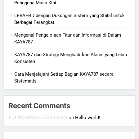
Pengguna Masa Kini
LEBAH4D dengan Dukungan Sistem yang Stabil untuk
Berbagai Perangkat
Mengenal Pengelolaan Fitur dan Informasi di Dalam
KAYA787
KAYA787 dan Strategi Menghadirkan Akses yang Lebih
Konsisten
Cara Menjelajahi Setiap Bagian KAYA787 secara
Sistematis
Recent Comments
A WordPress Commenter
on
Hello world!