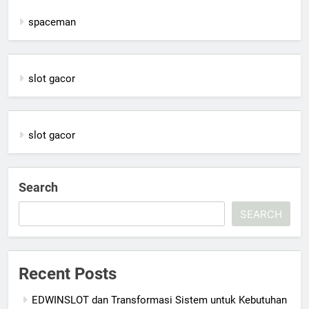
spaceman
slot gacor
slot gacor
Search
SEARCH
Recent Posts
EDWINSLOT dan Transformasi Sistem untuk Kebutuhan