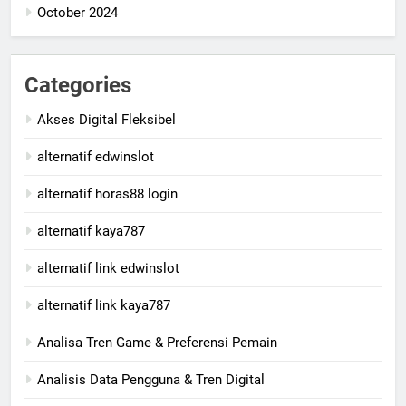
October 2024
Categories
Akses Digital Fleksibel
alternatif edwinslot
alternatif horas88 login
alternatif kaya787
alternatif link edwinslot
alternatif link kaya787
Analisa Tren Game & Preferensi Pemain
Analisis Data Pengguna & Tren Digital