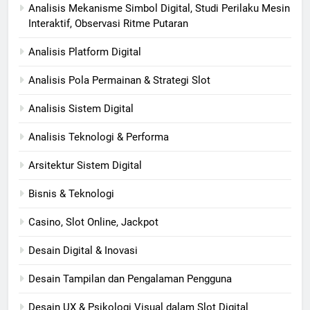
Analisis Mekanisme Simbol Digital, Studi Perilaku Mesin
Interaktif, Observasi Ritme Putaran
Analisis Platform Digital
Analisis Pola Permainan & Strategi Slot
Analisis Sistem Digital
Analisis Teknologi & Performa
Arsitektur Sistem Digital
Bisnis & Teknologi
Casino, Slot Online, Jackpot
Desain Digital & Inovasi
Desain Tampilan dan Pengalaman Pengguna
Desain UX & Psikologi Visual dalam Slot Digital