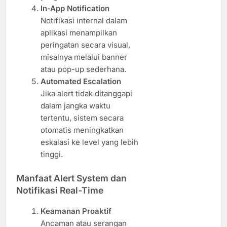
In-App Notification
Notifikasi internal dalam
aplikasi menampilkan
peringatan secara visual,
misalnya melalui banner
atau pop-up sederhana.
Automated Escalation
Jika alert tidak ditanggapi
dalam jangka waktu
tertentu, sistem secara
otomatis meningkatkan
eskalasi ke level yang lebih
tinggi.
Manfaat Alert System dan
Notifikasi Real-Time
Keamanan Proaktif
Ancaman atau serangan