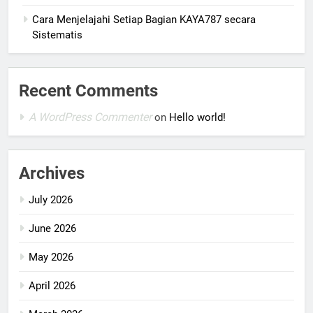
Cara Menjelajahi Setiap Bagian KAYA787 secara
Sistematis
Recent Comments
A WordPress Commenter
on
Hello world!
Archives
July 2026
June 2026
May 2026
April 2026