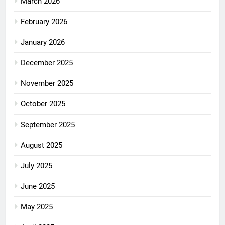
March 2026
February 2026
January 2026
December 2025
November 2025
October 2025
September 2025
August 2025
July 2025
June 2025
May 2025