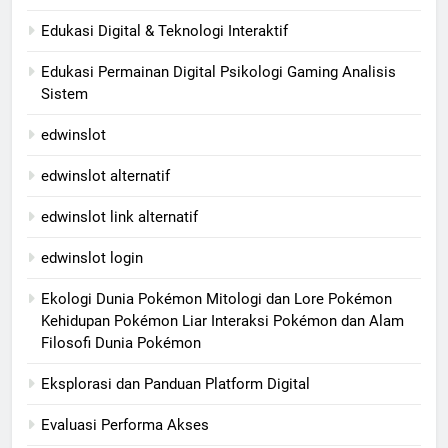
Edukasi Digital & Teknologi Interaktif
Edukasi Permainan Digital Psikologi Gaming Analisis
Sistem
edwinslot
edwinslot alternatif
edwinslot link alternatif
edwinslot login
Ekologi Dunia Pokémon Mitologi dan Lore Pokémon
Kehidupan Pokémon Liar Interaksi Pokémon dan Alam
Filosofi Dunia Pokémon
Eksplorasi dan Panduan Platform Digital
Evaluasi Performa Akses