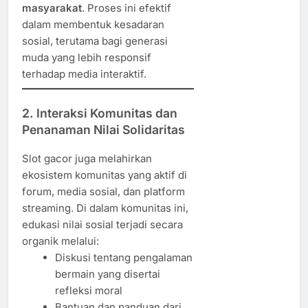
masyarakat
. Proses ini efektif
dalam membentuk kesadaran
sosial, terutama bagi generasi
muda yang lebih responsif
terhadap media interaktif.
2.
Interaksi Komunitas dan
Penanaman Nilai Solidaritas
Slot gacor juga melahirkan
ekosistem komunitas yang aktif di
forum, media sosial, dan platform
streaming. Di dalam komunitas ini,
edukasi nilai sosial terjadi secara
organik melalui:
Diskusi tentang pengalaman
bermain yang disertai
refleksi moral
Bantuan dan panduan dari