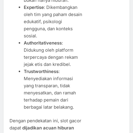
bukan hanya hiburan.
Expertise
: Dikembangkan
oleh tim yang paham desain
edukatif, psikologi
pengguna, dan konteks
sosial.
Authoritativeness
:
Didukung oleh platform
terpercaya dengan rekam
jejak etis dan kredibel.
Trustworthiness
:
Menyediakan informasi
yang transparan, tidak
menyesatkan, dan ramah
terhadap pemain dari
berbagai latar belakang.
Dengan pendekatan ini, slot gacor
dapat
dijadikan acuan hiburan