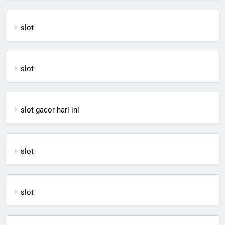
slot
slot
slot gacor hari ini
slot
slot