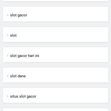
slot gacor
slot
slot gacor hari ini
slot dana
situs slot gacor