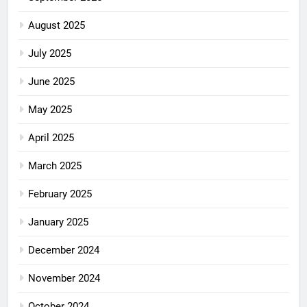
August 2025
July 2025
June 2025
May 2025
April 2025
March 2025
February 2025
January 2025
December 2024
November 2024
October 2024