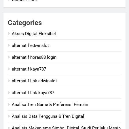
Categories
Akses Digital Fleksibel
alternatif edwinslot
alternatif horas88 login
alternatif kaya787
alternatif link edwinslot
alternatif link kaya787
Analisa Tren Game & Preferensi Pemain
Analisis Data Pengguna & Tren Digital
Analisis Mekanisme Simbol Digital, Studi Perilaku Mesin