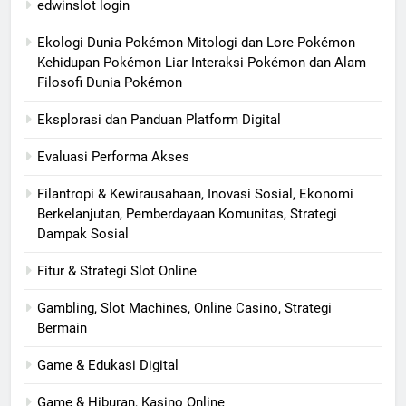
edwinslot login
Ekologi Dunia Pokémon Mitologi dan Lore Pokémon
Kehidupan Pokémon Liar Interaksi Pokémon dan Alam
Filosofi Dunia Pokémon
Eksplorasi dan Panduan Platform Digital
Evaluasi Performa Akses
Filantropi & Kewirausahaan, Inovasi Sosial, Ekonomi
Berkelanjutan, Pemberdayaan Komunitas, Strategi
Dampak Sosial
Fitur & Strategi Slot Online
Gambling, Slot Machines, Online Casino, Strategi
Bermain
Game & Edukasi Digital
Game & Hiburan, Kasino Online