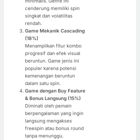
minimalis. Genre ini
cenderung memiliki spin
singkat dan volatilitas
rendah.
Game Mekanik Cascading
(18%)
Menampilkan fitur kombo
progresif dan efek visual
beruntun. Game jenis ini
populer karena potensi
kemenangan beruntun
dalam satu spin.
Game dengan Buy Feature
& Bonus Langsung (15%)
Diminati oleh pemain
berpengalaman yang ingin
langsung mengakses
freespin atau bonus round
tanpa menunggu.