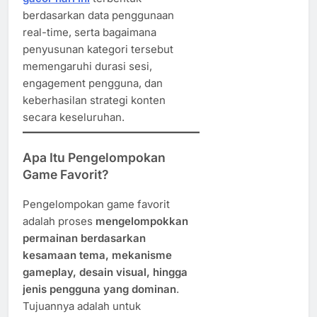
berdasarkan data penggunaan
real-time, serta bagaimana
penyusunan kategori tersebut
memengaruhi durasi sesi,
engagement pengguna, dan
keberhasilan strategi konten
secara keseluruhan.
Apa Itu Pengelompokan
Game Favorit?
Pengelompokan game favorit
adalah proses
mengelompokkan
permainan berdasarkan
kesamaan tema, mekanisme
gameplay, desain visual, hingga
jenis pengguna yang dominan
.
Tujuannya adalah untuk