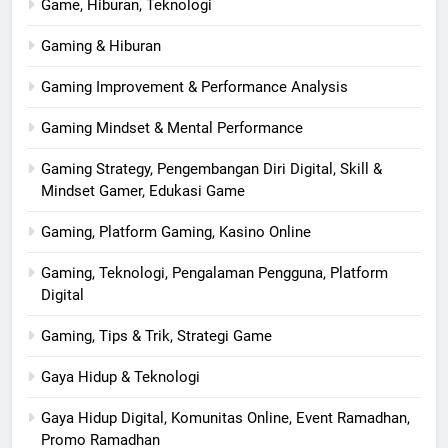
Game, Hiburan, Teknologi
Gaming & Hiburan
Gaming Improvement & Performance Analysis
Gaming Mindset & Mental Performance
Gaming Strategy, Pengembangan Diri Digital, Skill &
Mindset Gamer, Edukasi Game
Gaming, Platform Gaming, Kasino Online
Gaming, Teknologi, Pengalaman Pengguna, Platform
Digital
Gaming, Tips & Trik, Strategi Game
Gaya Hidup & Teknologi
Gaya Hidup Digital, Komunitas Online, Event Ramadhan,
Promo Ramadhan