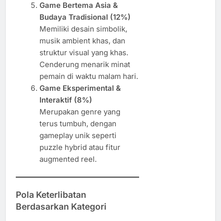
Game Bertema Asia &
Budaya Tradisional (12%)
Memiliki desain simbolik,
musik ambient khas, dan
struktur visual yang khas.
Cenderung menarik minat
pemain di waktu malam hari.
Game Eksperimental &
Interaktif (8%)
Merupakan genre yang
terus tumbuh, dengan
gameplay unik seperti
puzzle hybrid atau fitur
augmented reel.
Pola Keterlibatan
Berdasarkan Kategori