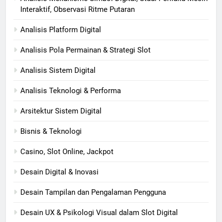
Interaktif, Observasi Ritme Putaran
Analisis Platform Digital
Analisis Pola Permainan & Strategi Slot
Analisis Sistem Digital
Analisis Teknologi & Performa
Arsitektur Sistem Digital
Bisnis & Teknologi
Casino, Slot Online, Jackpot
Desain Digital & Inovasi
Desain Tampilan dan Pengalaman Pengguna
Desain UX & Psikologi Visual dalam Slot Digital