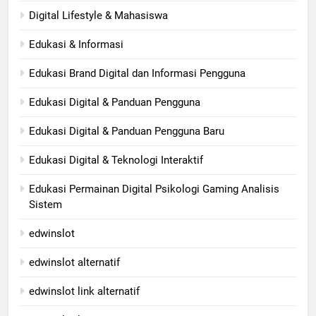
Digital Lifestyle & Mahasiswa
Edukasi & Informasi
Edukasi Brand Digital dan Informasi Pengguna
Edukasi Digital & Panduan Pengguna
Edukasi Digital & Panduan Pengguna Baru
Edukasi Digital & Teknologi Interaktif
Edukasi Permainan Digital Psikologi Gaming Analisis
Sistem
edwinslot
edwinslot alternatif
edwinslot link alternatif