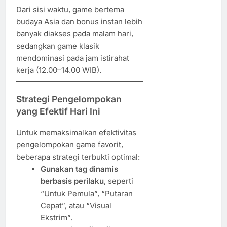
Dari sisi waktu, game bertema
budaya Asia dan bonus instan lebih
banyak diakses pada malam hari,
sedangkan game klasik
mendominasi pada jam istirahat
kerja (12.00–14.00 WIB).
Strategi Pengelompokan
yang Efektif Hari Ini
Untuk memaksimalkan efektivitas
pengelompokan game favorit,
beberapa strategi terbukti optimal:
Gunakan tag dinamis
berbasis perilaku
, seperti
“Untuk Pemula”, “Putaran
Cepat”, atau “Visual
Ekstrim”.