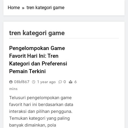
Home
tren kategori game
tren kategori game
Pengelompokan Game
Favorit Hari Ini: Tren
Kategori dan Preferensi
Pemain Terkini
08bf867
1 year ago
0
6
mins
Telusuri pengelompokan game
favorit hari ini berdasarkan data
interaksi dan pilihan pengguna.
Temukan kategori yang paling
banyak dimainkan, pola