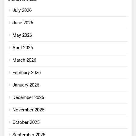
July 2026
June 2026
May 2026
April 2026
March 2026
February 2026
January 2026
December 2025
November 2025
October 2025
September 2025