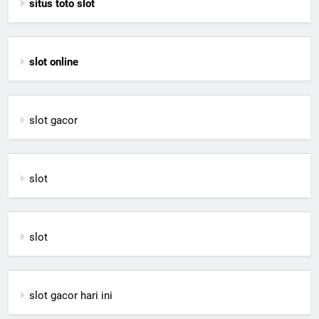
situs toto slot
slot online
slot gacor
slot
slot
slot gacor hari ini