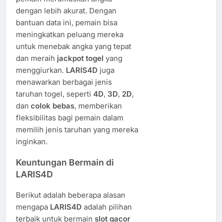
dengan lebih akurat. Dengan
bantuan data ini, pemain bisa
meningkatkan peluang mereka
untuk menebak angka yang tepat
dan meraih
jackpot togel
yang
menggiurkan.
LARIS4D
juga
menawarkan berbagai jenis
taruhan togel, seperti
4D
,
3D
,
2D
,
dan
colok bebas
, memberikan
fleksibilitas bagi pemain dalam
memilih jenis taruhan yang mereka
inginkan.
Keuntungan Bermain di
LARIS4D
Berikut adalah beberapa alasan
mengapa
LARIS4D
adalah pilihan
terbaik untuk bermain
slot gacor