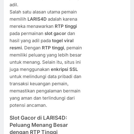
adil.
Salah satu alasan utama pemain
memilih
LARIS4D
adalah karena
mereka menawarkan
RTP tinggi
pada permainan
slot gacor
dan
hasil yang adil pada
togel viral
resmi
. Dengan
RTP tinggi
, pemain
memiliki peluang yang lebih besar
untuk menang. Selain itu, situs ini
juga menggunakan
enkripsi SSL
untuk melindungi data pribadi dan
transaksi keuangan pemain,
memastikan pengalaman bermain
yang aman dan terlindungi dari
potensi ancaman.
Slot Gacor di LARIS4D:
Peluang Menang Besar
dengan RTP Tinggi