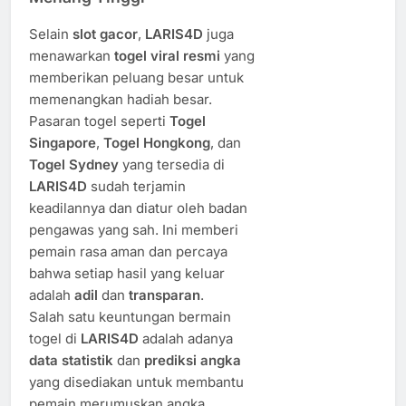
Selain
slot gacor
,
LARIS4D
juga
menawarkan
togel viral resmi
yang
memberikan peluang besar untuk
memenangkan hadiah besar.
Pasaran togel seperti
Togel
Singapore
,
Togel Hongkong
, dan
Togel Sydney
yang tersedia di
LARIS4D
sudah terjamin
keadilannya dan diatur oleh badan
pengawas yang sah. Ini memberi
pemain rasa aman dan percaya
bahwa setiap hasil yang keluar
adalah
adil
dan
transparan
.
Salah satu keuntungan bermain
togel di
LARIS4D
adalah adanya
data statistik
dan
prediksi angka
yang disediakan untuk membantu
pemain merumuskan angka