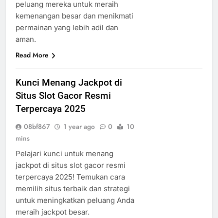
peluang mereka untuk meraih
kemenangan besar dan menikmati
permainan yang lebih adil dan
aman.
Read More
Kunci Menang Jackpot di
Situs Slot Gacor Resmi
Terpercaya 2025
08bf867
1 year ago
0
10
mins
Pelajari kunci untuk menang
jackpot di situs slot gacor resmi
terpercaya 2025! Temukan cara
memilih situs terbaik dan strategi
untuk meningkatkan peluang Anda
meraih jackpot besar.