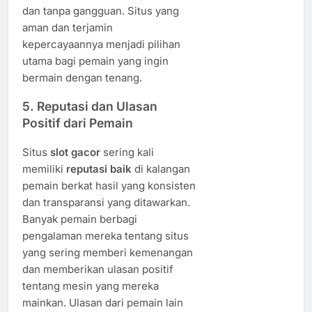
dan tanpa gangguan. Situs yang
aman dan terjamin
kepercayaannya menjadi pilihan
utama bagi pemain yang ingin
bermain dengan tenang.
5.
Reputasi dan Ulasan
Positif dari Pemain
Situs
slot gacor
sering kali
memiliki
reputasi baik
di kalangan
pemain berkat hasil yang konsisten
dan transparansi yang ditawarkan.
Banyak pemain berbagi
pengalaman mereka tentang situs
yang sering memberi kemenangan
dan memberikan ulasan positif
tentang mesin yang mereka
mainkan. Ulasan dari pemain lain