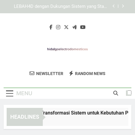
Skip
Mengenal Pengelolaan Fitur dan Informasi di
to
Dalam KAYA787
content
KAYA787 dan Strategi Menghadirkan Akses yang
Lebih Konsisten
EDWINSLOT dan Transformasi Sistem untuk
Kebutuhan Pengguna Masa Kini
LEBAH4D dengan Dukungan Sistem yang Stabil
untuk Berbagai Perangkat
Mengenal Pengelolaan Fitur dan Informasi di
Dalam KAYA787
Hidalgo
Dapatkan Peralatan Rumah Tangga
KAYA787 dan Strategi Menghadirkan Akses yang
NEWSLETTER
RANDOM NEWS
Electrodoméstic
Lebih Konsisten
Berkualitas Di Hidalgo Electrodomésticos.
Solusi Untuk Kebutuhan Rumah Anda.
MENU
DWINSLOT dan Transformasi Sistem untuk Kebutuhan Penggu
HEADLINES
 Weeks Ago