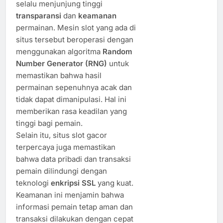
selalu menjunjung tinggi
transparansi
dan
keamanan
permainan. Mesin slot yang ada di
situs tersebut beroperasi dengan
menggunakan algoritma
Random
Number Generator (RNG)
untuk
memastikan bahwa hasil
permainan sepenuhnya acak dan
tidak dapat dimanipulasi. Hal ini
memberikan rasa keadilan yang
tinggi bagi pemain.
Selain itu, situs slot gacor
terpercaya juga memastikan
bahwa data pribadi dan transaksi
pemain dilindungi dengan
teknologi
enkripsi SSL
yang kuat.
Keamanan ini menjamin bahwa
informasi pemain tetap aman dan
transaksi dilakukan dengan cepat