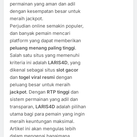
permainan yang aman dan adil
dengan kesempatan besar untuk
meraih jackpot.
Perjudian online semakin populer,
dan banyak pemain mencari
platform yang dapat memberikan
peluang menang paling tinggi
.
Salah satu situs yang memenuhi
kriteria ini adalah
LARIS4D
, yang
dikenal sebagai situs
slot gacor
dan
togel viral resmi
dengan
peluang besar untuk meraih
jackpot
. Dengan
RTP tinggi
dan
sistem permainan yang adil dan
transparan,
LARIS4D
adalah pilihan
utama bagi para pemain yang ingin
meraih keuntungan maksimal.
Artikel ini akan mengulas lebih
dalam mengenai bagaimana