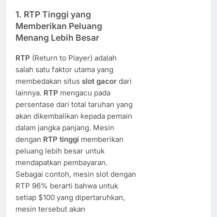
1.
RTP Tinggi yang
Memberikan Peluang
Menang Lebih Besar
RTP
(Return to Player) adalah
salah satu faktor utama yang
membedakan situs
slot gacor
dari
lainnya.
RTP
mengacu pada
persentase dari total taruhan yang
akan dikembalikan kepada pemain
dalam jangka panjang. Mesin
dengan
RTP tinggi
memberikan
peluang lebih besar untuk
mendapatkan pembayaran.
Sebagai contoh, mesin slot dengan
RTP 96% berarti bahwa untuk
setiap $100 yang dipertaruhkan,
mesin tersebut akan