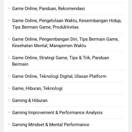
Game Online, Panduan, Rekomendasi
Game Online, Pengelolaan Waktu, Keseimbangan Hidup,
Tips Bermain Game, Produktivitas
Game Online, Pengembangan Diri, Tips Bermain Game,
Kesehatan Mental, Manajemen Waktu
Game Online, Strategi Game, Tips & Trik, Panduan
Bermain
Game Online, Teknologi Digital, Ulasan Platform
Game, Hiburan, Teknologi
Gaming & Hiburan
Gaming Improvement & Performance Analysis
Gaming Mindset & Mental Performance