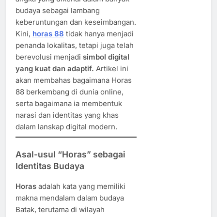
budaya sebagai lambang
keberuntungan dan keseimbangan.
Kini,
horas 88
tidak hanya menjadi
penanda lokalitas, tetapi juga telah
berevolusi menjadi
simbol digital
yang kuat dan adaptif.
Artikel ini
akan membahas bagaimana Horas
88 berkembang di dunia online,
serta bagaimana ia membentuk
narasi dan identitas yang khas
dalam lanskap digital modern.
Asal-usul “Horas” sebagai
Identitas Budaya
Horas
adalah kata yang memiliki
makna mendalam dalam budaya
Batak, terutama di wilayah