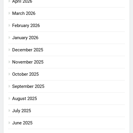
April 2026
March 2026
February 2026
January 2026
December 2025
November 2025
October 2025
September 2025
August 2025
July 2025
June 2025