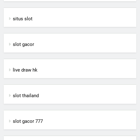
situs slot
slot gacor
live draw hk
slot thailand
slot gacor 777