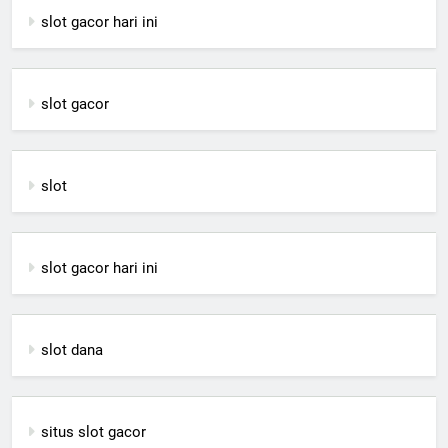
slot gacor hari ini
slot gacor
slot
slot gacor hari ini
slot dana
situs slot gacor