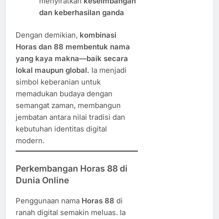
menyiratkan
keseimbangan
dan keberhasilan ganda
Dengan demikian,
kombinasi
Horas dan 88 membentuk nama
yang kaya makna—baik secara
lokal maupun global.
Ia menjadi
simbol keberanian untuk
memadukan budaya dengan
semangat zaman, membangun
jembatan antara nilai tradisi dan
kebutuhan identitas digital
modern.
Perkembangan Horas 88 di
Dunia Online
Penggunaan nama
Horas 88
di
ranah digital semakin meluas. Ia