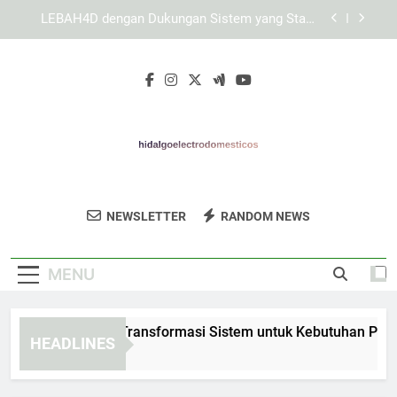
Skip
Mengenal Pengelolaan Fitur dan Informasi di
to
Dalam KAYA787
content
KAYA787 dan Strategi Menghadirkan Akses yang
Lebih Konsisten
EDWINSLOT dan Transformasi Sistem untuk
Kebutuhan Pengguna Masa Kini
LEBAH4D dengan Dukungan Sistem yang Stabil
untuk Berbagai Perangkat
Mengenal Pengelolaan Fitur dan Informasi di
Dalam KAYA787
Hidalgo
Dapatkan Peralatan Rumah Tangga
KAYA787 dan Strategi Menghadirkan Akses yang
NEWSLETTER
RANDOM NEWS
Electrodoméstic
Lebih Konsisten
Berkualitas Di Hidalgo Electrodomésticos.
Solusi Untuk Kebutuhan Rumah Anda.
MENU
DWINSLOT dan Transformasi Sistem untuk Kebutuhan Penggu
HEADLINES
 Weeks Ago