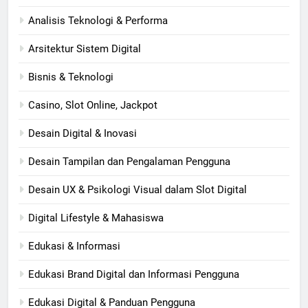
Analisis Teknologi & Performa
Arsitektur Sistem Digital
Bisnis & Teknologi
Casino, Slot Online, Jackpot
Desain Digital & Inovasi
Desain Tampilan dan Pengalaman Pengguna
Desain UX & Psikologi Visual dalam Slot Digital
Digital Lifestyle & Mahasiswa
Edukasi & Informasi
Edukasi Brand Digital dan Informasi Pengguna
Edukasi Digital & Panduan Pengguna