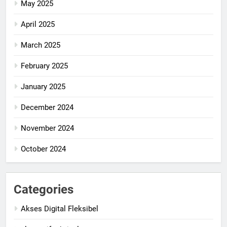
May 2025
April 2025
March 2025
February 2025
January 2025
December 2024
November 2024
October 2024
Categories
Akses Digital Fleksibel