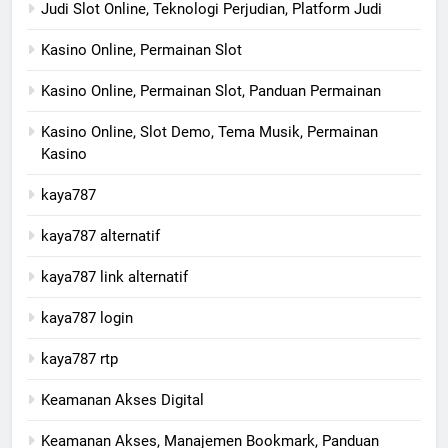
Judi Slot Online, Teknologi Perjudian, Platform Judi
Kasino Online, Permainan Slot
Kasino Online, Permainan Slot, Panduan Permainan
Kasino Online, Slot Demo, Tema Musik, Permainan
Kasino
kaya787
kaya787 alternatif
kaya787 link alternatif
kaya787 login
kaya787 rtp
Keamanan Akses Digital
Keamanan Akses, Manajemen Bookmark, Panduan