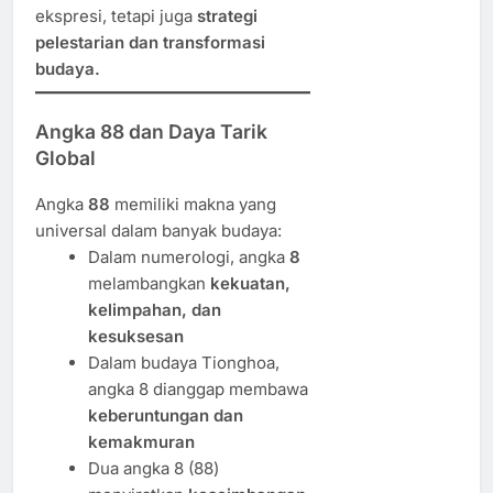
ekspresi, tetapi juga
strategi
pelestarian dan transformasi
budaya.
Angka 88 dan Daya Tarik
Global
Angka
88
memiliki makna yang
universal dalam banyak budaya:
Dalam numerologi, angka
8
melambangkan
kekuatan,
kelimpahan, dan
kesuksesan
Dalam budaya Tionghoa,
angka 8 dianggap membawa
keberuntungan dan
kemakmuran
Dua angka 8 (88)