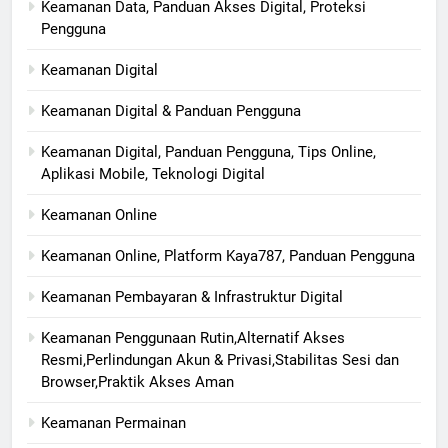
Keamanan Data, Panduan Akses Digital, Proteksi
Pengguna
Keamanan Digital
Keamanan Digital & Panduan Pengguna
Keamanan Digital, Panduan Pengguna, Tips Online,
Aplikasi Mobile, Teknologi Digital
Keamanan Online
Keamanan Online, Platform Kaya787, Panduan Pengguna
Keamanan Pembayaran & Infrastruktur Digital
Keamanan Penggunaan Rutin,Alternatif Akses
Resmi,Perlindungan Akun & Privasi,Stabilitas Sesi dan
Browser,Praktik Akses Aman
Keamanan Permainan