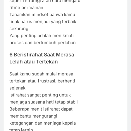
seperti strategi atau cara mengatur
ritme permainan
Tanamkan mindset bahwa kamu
tidak harus menjadi yang terbaik
sekarang
Yang penting adalah menikmati
proses dan bertumbuh perlahan
6 Beristirahat Saat Merasa
Lelah atau Tertekan
Saat kamu sudah mulai merasa
tertekan atau frustrasi, berhenti
sejenak
Istirahat sangat penting untuk
menjaga suasana hati tetap stabil
Beberapa menit istirahat dapat
membantu mengurangi
ketegangan dan menjaga kepala
tetap jernih