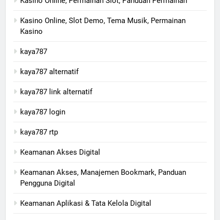
Kasino Online, Permainan Slot, Panduan Permainan
Kasino Online, Slot Demo, Tema Musik, Permainan
Kasino
kaya787
kaya787 alternatif
kaya787 link alternatif
kaya787 login
kaya787 rtp
Keamanan Akses Digital
Keamanan Akses, Manajemen Bookmark, Panduan
Pengguna Digital
Keamanan Aplikasi & Tata Kelola Digital