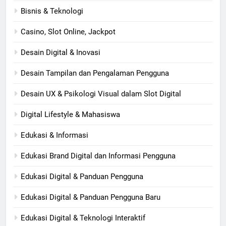
Bisnis & Teknologi
Casino, Slot Online, Jackpot
Desain Digital & Inovasi
Desain Tampilan dan Pengalaman Pengguna
Desain UX & Psikologi Visual dalam Slot Digital
Digital Lifestyle & Mahasiswa
Edukasi & Informasi
Edukasi Brand Digital dan Informasi Pengguna
Edukasi Digital & Panduan Pengguna
Edukasi Digital & Panduan Pengguna Baru
Edukasi Digital & Teknologi Interaktif