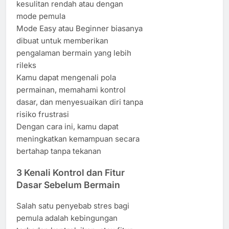
kesulitan rendah atau dengan
mode pemula
Mode Easy atau Beginner biasanya
dibuat untuk memberikan
pengalaman bermain yang lebih
rileks
Kamu dapat mengenali pola
permainan, memahami kontrol
dasar, dan menyesuaikan diri tanpa
risiko frustrasi
Dengan cara ini, kamu dapat
meningkatkan kemampuan secara
bertahap tanpa tekanan
3 Kenali Kontrol dan Fitur
Dasar Sebelum Bermain
Salah satu penyebab stres bagi
pemula adalah kebingungan