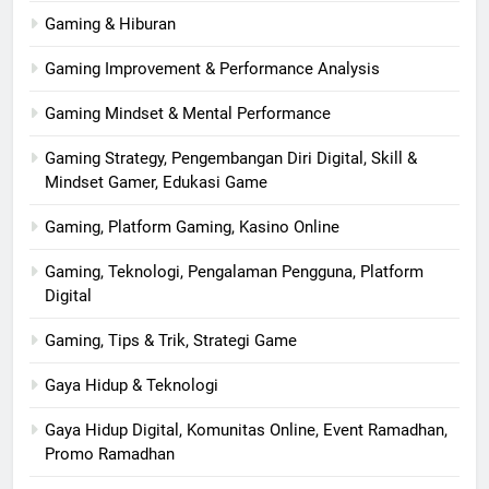
Gaming & Hiburan
Gaming Improvement & Performance Analysis
Gaming Mindset & Mental Performance
Gaming Strategy, Pengembangan Diri Digital, Skill &
Mindset Gamer, Edukasi Game
Gaming, Platform Gaming, Kasino Online
Gaming, Teknologi, Pengalaman Pengguna, Platform
Digital
Gaming, Tips & Trik, Strategi Game
Gaya Hidup & Teknologi
Gaya Hidup Digital, Komunitas Online, Event Ramadhan,
Promo Ramadhan