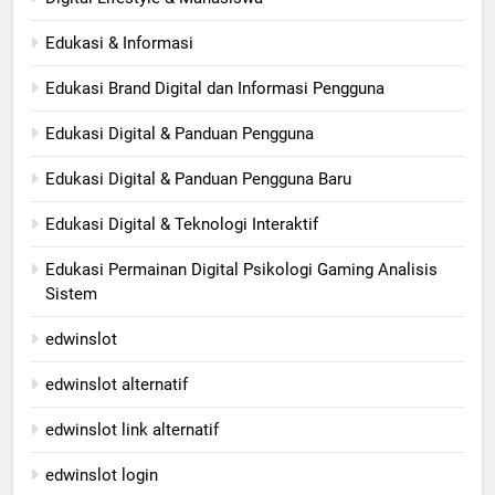
Edukasi & Informasi
Edukasi Brand Digital dan Informasi Pengguna
Edukasi Digital & Panduan Pengguna
Edukasi Digital & Panduan Pengguna Baru
Edukasi Digital & Teknologi Interaktif
Edukasi Permainan Digital Psikologi Gaming Analisis
Sistem
edwinslot
edwinslot alternatif
edwinslot link alternatif
edwinslot login