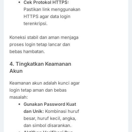
Cek Protokol HTTPS:
Pastikan link menggunakan
HTTPS agar data login
terenkripsi.
Koneksi stabil dan aman menjaga
proses login tetap lancar dan
bebas hambatan.
4. Tingkatkan Keamanan
Akun
Keamanan akun adalah kunci agar
login tetap aman dan bebas
masalah:
Gunakan Password Kuat
dan Unik:
Kombinasi huruf
besar, huruf kecil, angka,
dan simbol disarankan.