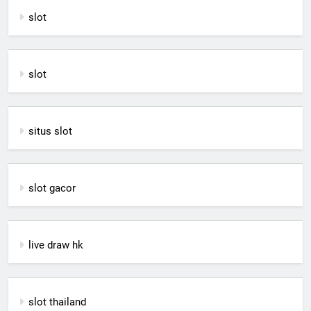
slot
slot
situs slot
slot gacor
live draw hk
slot thailand