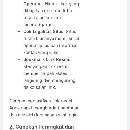
Operator:
Hindari link yang
dibagikan di forum tidak
resmi atau sumber
mencurigakan.
Cek Legalitas Situs:
Situs
resmi biasanya memiliki izin
operasi jelas dan informasi
kontak yang valid.
Bookmark Link Resmi:
Menyimpan link resmi
mempermudah akses
langsung dan mengurangi
risiko salah link.
Dengan memastikan link resmi,
Anda dapat menghindari penipuan
dan masalah keamanan saat login.
2. Gunakan Perangkat dan