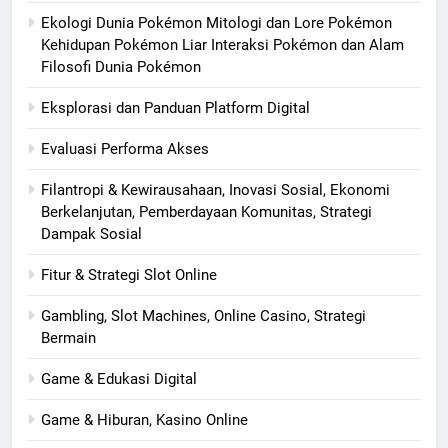
Ekologi Dunia Pokémon Mitologi dan Lore Pokémon
Kehidupan Pokémon Liar Interaksi Pokémon dan Alam
Filosofi Dunia Pokémon
Eksplorasi dan Panduan Platform Digital
Evaluasi Performa Akses
Filantropi & Kewirausahaan, Inovasi Sosial, Ekonomi
Berkelanjutan, Pemberdayaan Komunitas, Strategi
Dampak Sosial
Fitur & Strategi Slot Online
Gambling, Slot Machines, Online Casino, Strategi
Bermain
Game & Edukasi Digital
Game & Hiburan, Kasino Online