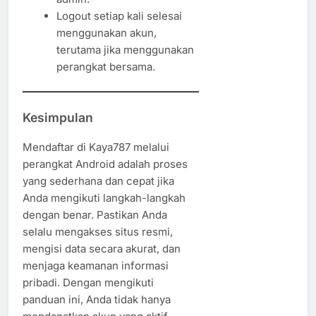
Logout setiap kali selesai
menggunakan akun,
terutama jika menggunakan
perangkat bersama.
Kesimpulan
Mendaftar di Kaya787 melalui
perangkat Android adalah proses
yang sederhana dan cepat jika
Anda mengikuti langkah-langkah
dengan benar. Pastikan Anda
selalu mengakses situs resmi,
mengisi data secara akurat, dan
menjaga keamanan informasi
pribadi. Dengan mengikuti
panduan ini, Anda tidak hanya