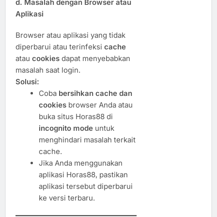
d.
Masalah dengan Browser atau
Aplikasi
Browser atau aplikasi yang tidak
diperbarui atau terinfeksi
cache
atau
cookies
dapat menyebabkan
masalah saat login.
Solusi:
Coba
bersihkan cache dan
cookies
browser Anda atau
buka situs Horas88 di
incognito mode
untuk
menghindari masalah terkait
cache.
Jika Anda menggunakan
aplikasi Horas88, pastikan
aplikasi tersebut diperbarui
ke versi terbaru.