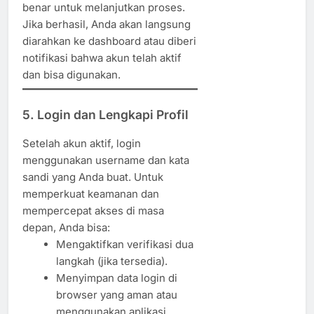
benar untuk melanjutkan proses.
Jika berhasil, Anda akan langsung
diarahkan ke dashboard atau diberi
notifikasi bahwa akun telah aktif
dan bisa digunakan.
5. Login dan Lengkapi Profil
Setelah akun aktif, login
menggunakan username dan kata
sandi yang Anda buat. Untuk
memperkuat keamanan dan
mempercepat akses di masa
depan, Anda bisa:
Mengaktifkan verifikasi dua
langkah (jika tersedia).
Menyimpan data login di
browser yang aman atau
menggunakan aplikasi