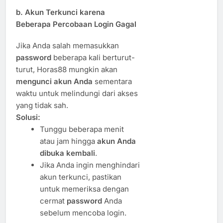
b.
Akun Terkunci karena
Beberapa Percobaan Login Gagal
Jika Anda salah memasukkan
password
beberapa kali berturut-
turut, Horas88 mungkin akan
mengunci akun Anda
sementara
waktu untuk melindungi dari akses
yang tidak sah.
Solusi:
Tunggu beberapa menit
atau jam hingga
akun Anda
dibuka kembali
.
Jika Anda ingin menghindari
akun terkunci, pastikan
untuk memeriksa dengan
cermat
password
Anda
sebelum mencoba login.