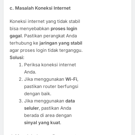
c.
Masalah Koneksi Internet
Koneksi internet yang tidak stabil
bisa menyebabkan
proses login
gagal
. Pastikan perangkat Anda
terhubung ke
jaringan yang stabil
agar proses login tidak terganggu.
Solusi:
Periksa koneksi internet
Anda.
Jika menggunakan
Wi-Fi
,
pastikan router berfungsi
dengan baik.
Jika menggunakan
data
seluler
, pastikan Anda
berada di area dengan
sinyal yang kuat
.