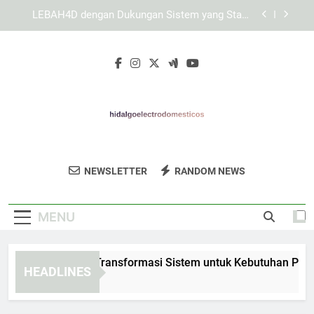
Skip
Mengenal Pengelolaan Fitur dan Informasi di
to
Dalam KAYA787
content
KAYA787 dan Strategi Menghadirkan Akses yang
Lebih Konsisten
EDWINSLOT dan Transformasi Sistem untuk
Kebutuhan Pengguna Masa Kini
LEBAH4D dengan Dukungan Sistem yang Stabil
untuk Berbagai Perangkat
Mengenal Pengelolaan Fitur dan Informasi di
Dalam KAYA787
Hidalgo
Dapatkan Peralatan Rumah Tangga
KAYA787 dan Strategi Menghadirkan Akses yang
NEWSLETTER
RANDOM NEWS
Electrodoméstic
Lebih Konsisten
Berkualitas Di Hidalgo Electrodomésticos.
Solusi Untuk Kebutuhan Rumah Anda.
MENU
WINSLOT dan Transformasi Sistem untuk Kebutuhan Penggun
HEADLINES
Weeks Ago