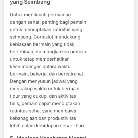
yang Seimbang
Untuk menikmati permainan
dengan sehat, penting bagi pemain
untuk menciptakan rutinitas yang
seimbang. Corlaslot mendukung
kebiasaan bermain yang tidak
berlebihan, memungkinkan pemain
untuk tetap memperhatikan
keseimbangan antara waktu
bermain, bekerja, dan beristirahat.
Dengan menyusun jadwal yang
mencakup waktu untuk bermain,
tidur yang cukup, dan aktivitas
fisik, pemain dapat menciptakan
rutinitas sehat yang membawa
kebahagiaan dan produktivitas
lebih dalam kehidupan sehari-hari.