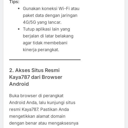
Tips:
Gunakan koneksi Wi-Fi atau
paket data dengan jaringan
4G/5G yang lancar.
Tutup aplikasi lain yang
berjalan di latar belakang
agar tidak membebani
kinerja perangkat.
2. Akses Situs Resmi
Kaya787 dari Browser
Android
Buka browser di perangkat
Android Anda, lalu kunjungi situs
resmi Kaya787. Pastikan Anda
mengetikkan alamat domain
dengan benar atau mengaksesnya