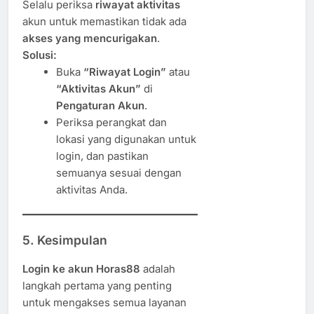
Selalu periksa
riwayat aktivitas
akun untuk memastikan tidak ada
akses yang mencurigakan
.
Solusi:
Buka
“Riwayat Login”
atau
“Aktivitas Akun”
di
Pengaturan Akun
.
Periksa perangkat dan
lokasi yang digunakan untuk
login, dan pastikan
semuanya sesuai dengan
aktivitas Anda.
5. Kesimpulan
Login ke akun Horas88
adalah
langkah pertama yang penting
untuk mengakses semua layanan