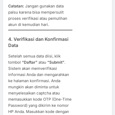
Catatan:
Jangan gunakan data
palsu karena bisa mempersulit
proses verifikasi atau pemulihan
akun di kemudian hari.
4. Verifikasi dan Konfirmasi
Data
Setelah semua data diisi, klik
tombol
“Daftar”
atau
“Submit”
.
Sistem akan memverifikasi
informasi Anda dan mengarahkan
ke halaman konfirmasi. Anda
mungkin akan diminta untuk
menyelesaikan captcha atau
memasukkan kode OTP (One-Time
Password) yang dikirim ke nomor
HP Anda. Masukkan kode dengan