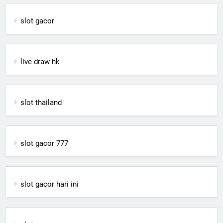
slot gacor
live draw hk
slot thailand
slot gacor 777
slot gacor hari ini