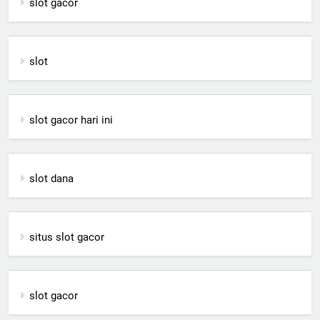
slot gacor
slot
slot gacor hari ini
slot dana
situs slot gacor
slot gacor