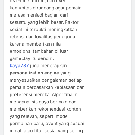
real-time, forum, dan event
komunitas dirancang agar pemain
merasa menjadi bagian dari
sesuatu yang lebih besar. Faktor
sosial ini terbukti meningkatkan
retensi dan loyalitas pengguna
karena memberikan nilai
emosional tambahan di luar
gameplay itu sendiri.
kaya787
juga menerapkan
personalization engine
yang
menyesuaikan pengalaman setiap
pemain berdasarkan kebiasaan dan
preferensi mereka. Algoritma ini
menganalisis gaya bermain dan
memberikan rekomendasi konten
yang relevan, seperti mode
permainan baru, event yang sesuai
minat, atau fitur sosial yang sering