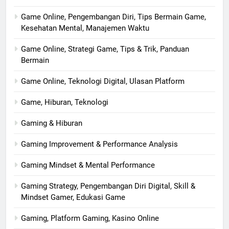
Game Online, Pengembangan Diri, Tips Bermain Game,
Kesehatan Mental, Manajemen Waktu
Game Online, Strategi Game, Tips & Trik, Panduan
Bermain
Game Online, Teknologi Digital, Ulasan Platform
Game, Hiburan, Teknologi
Gaming & Hiburan
Gaming Improvement & Performance Analysis
Gaming Mindset & Mental Performance
Gaming Strategy, Pengembangan Diri Digital, Skill &
Mindset Gamer, Edukasi Game
Gaming, Platform Gaming, Kasino Online