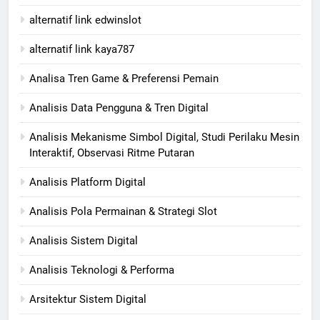
alternatif link edwinslot
alternatif link kaya787
Analisa Tren Game & Preferensi Pemain
Analisis Data Pengguna & Tren Digital
Analisis Mekanisme Simbol Digital, Studi Perilaku Mesin
Interaktif, Observasi Ritme Putaran
Analisis Platform Digital
Analisis Pola Permainan & Strategi Slot
Analisis Sistem Digital
Analisis Teknologi & Performa
Arsitektur Sistem Digital