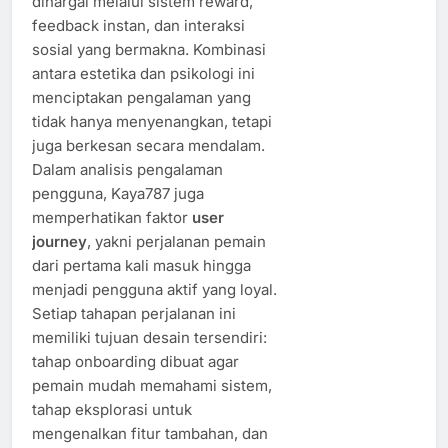
dihargai melalui sistem reward,
feedback instan, dan interaksi
sosial yang bermakna. Kombinasi
antara estetika dan psikologi ini
menciptakan pengalaman yang
tidak hanya menyenangkan, tetapi
juga berkesan secara mendalam.
Dalam analisis pengalaman
pengguna, Kaya787 juga
memperhatikan faktor
user
journey
, yakni perjalanan pemain
dari pertama kali masuk hingga
menjadi pengguna aktif yang loyal.
Setiap tahapan perjalanan ini
memiliki tujuan desain tersendiri:
tahap onboarding dibuat agar
pemain mudah memahami sistem,
tahap eksplorasi untuk
mengenalkan fitur tambahan, dan