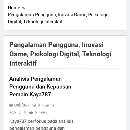
Home
Pengalaman Pengguna, Inovasi Game, Psikologi
Digital, Teknologi Interaktif
Pengalaman Pengguna, Inovasi
Game, Psikologi Digital, Teknologi
Interaktif
Analisis Pengalaman
Pengguna dan Kepuasan
Pemain Kaya787
08bf867
9 months
ago
0
9 mins
Kaya787 berfokus pada analisis
pengalaman pengguna dan