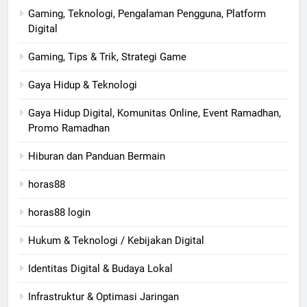
Gaming, Teknologi, Pengalaman Pengguna, Platform
Digital
Gaming, Tips & Trik, Strategi Game
Gaya Hidup & Teknologi
Gaya Hidup Digital, Komunitas Online, Event Ramadhan,
Promo Ramadhan
Hiburan dan Panduan Bermain
horas88
horas88 login
Hukum & Teknologi / Kebijakan Digital
Identitas Digital & Budaya Lokal
Infrastruktur & Optimasi Jaringan