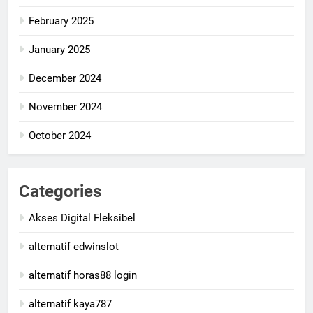
February 2025
January 2025
December 2024
November 2024
October 2024
Categories
Akses Digital Fleksibel
alternatif edwinslot
alternatif horas88 login
alternatif kaya787