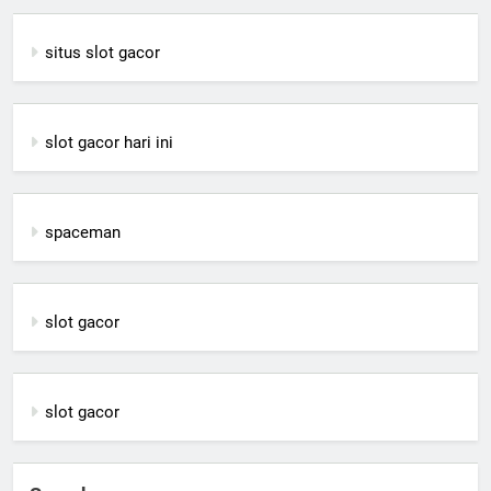
situs slot gacor
slot gacor hari ini
spaceman
slot gacor
slot gacor