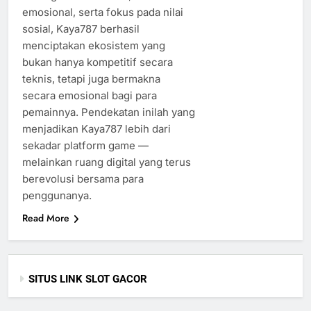
emosional, serta fokus pada nilai
sosial, Kaya787 berhasil
menciptakan ekosistem yang
bukan hanya kompetitif secara
teknis, tetapi juga bermakna
secara emosional bagi para
pemainnya. Pendekatan inilah yang
menjadikan Kaya787 lebih dari
sekadar platform game —
melainkan ruang digital yang terus
berevolusi bersama para
penggunanya.
Read More
SITUS LINK SLOT GACOR