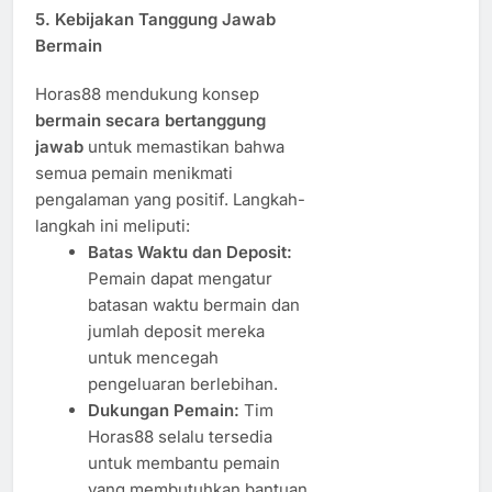
5. Kebijakan Tanggung Jawab
Bermain
Horas88 mendukung konsep
bermain secara bertanggung
jawab
untuk memastikan bahwa
semua pemain menikmati
pengalaman yang positif. Langkah-
langkah ini meliputi:
Batas Waktu dan Deposit:
Pemain dapat mengatur
batasan waktu bermain dan
jumlah deposit mereka
untuk mencegah
pengeluaran berlebihan.
Dukungan Pemain:
Tim
Horas88 selalu tersedia
untuk membantu pemain
yang membutuhkan bantuan