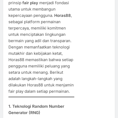
prinsip
fair play
menjadi fondasi
utama untuk membangun
kepercayaan pengguna.
Horas88
,
sebagai platform permainan
terpercaya, memiliki komitmen
untuk menciptakan lingkungan
bermain yang adil dan transparan.
Dengan memanfaatkan teknologi
mutakhir dan kebijakan ketat,
Horas88 memastikan bahwa setiap
pengguna memiliki peluang yang
setara untuk menang. Berikut
adalah langkah-langkah yang
dilakukan Horas88 untuk menjamin
fair play dalam setiap permainan.
1. Teknologi Random Number
Generator (RNG)