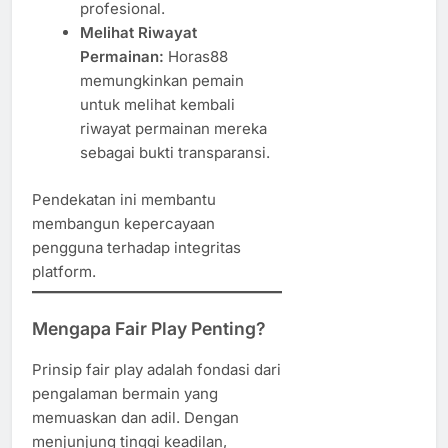
profesional.
Melihat Riwayat
Permainan:
Horas88
memungkinkan pemain
untuk melihat kembali
riwayat permainan mereka
sebagai bukti transparansi.
Pendekatan ini membantu
membangun kepercayaan
pengguna terhadap integritas
platform.
Mengapa Fair Play Penting?
Prinsip fair play adalah fondasi dari
pengalaman bermain yang
memuaskan dan adil. Dengan
menjunjung tinggi keadilan,