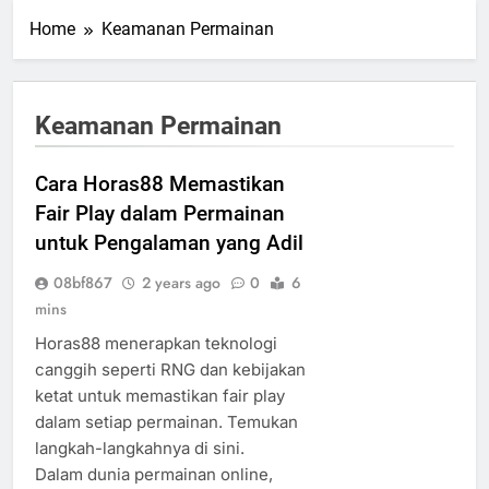
Home
Keamanan Permainan
Keamanan Permainan
Cara Horas88 Memastikan
Fair Play dalam Permainan
untuk Pengalaman yang Adil
08bf867
2 years ago
0
6
mins
Horas88 menerapkan teknologi
canggih seperti RNG dan kebijakan
ketat untuk memastikan fair play
dalam setiap permainan. Temukan
langkah-langkahnya di sini.
Dalam dunia permainan online,