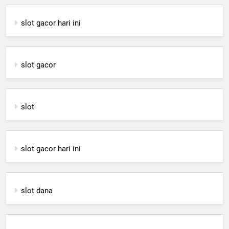
slot gacor hari ini
slot gacor
slot
slot gacor hari ini
slot dana