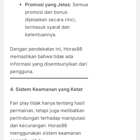
Promosi yang Jelas:
Semua
promosi dan bonus
dijelaskan secara rinci,
termasuk syarat dan
ketentuannya.
Dengan pendekatan ini, Horas88
memastikan bahwa tidak ada
informasi yang disembunyikan dari
pengguna.
4. Sistem Keamanan yang Ketat
Fair play tidak hanya tentang hasil
permainan, tetapi juga melibatkan
perlindungan terhadap manipulasi
dan kecurangan. Horas88
menggunakan sistem keamanan