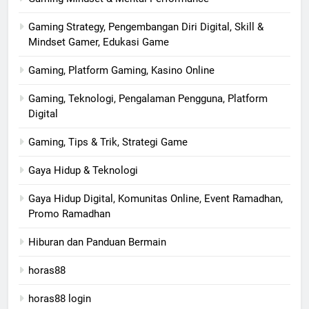
Gaming Strategy, Pengembangan Diri Digital, Skill &
Mindset Gamer, Edukasi Game
Gaming, Platform Gaming, Kasino Online
Gaming, Teknologi, Pengalaman Pengguna, Platform
Digital
Gaming, Tips & Trik, Strategi Game
Gaya Hidup & Teknologi
Gaya Hidup Digital, Komunitas Online, Event Ramadhan,
Promo Ramadhan
Hiburan dan Panduan Bermain
horas88
horas88 login