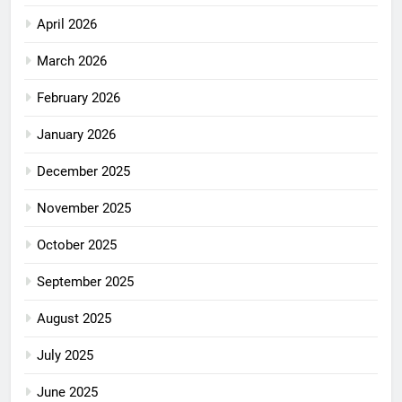
April 2026
March 2026
February 2026
January 2026
December 2025
November 2025
October 2025
September 2025
August 2025
July 2025
June 2025