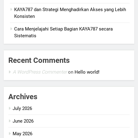
KAYA787 dan Strategi Menghadirkan Akses yang Lebih
Konsisten
Cara Menjelajahi Setiap Bagian KAYA787 secara
Sistematis
Recent Comments
A WordPress Commenter
on
Hello world!
Archives
July 2026
June 2026
May 2026