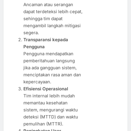
Ancaman atau serangan
dapat terdeteksi lebih cepat,
sehingga tim dapat
mengambil langkah mitigasi
segera.
Transparansi kepada
Pengguna
Pengguna mendapatkan
pemberitahuan langsung
jika ada gangguan sistem,
menciptakan rasa aman dan
kepercayaan.
Efisiensi Operasional
Tim internal lebih mudah
memantau kesehatan
sistem, mengurangi waktu
deteksi (MTTD) dan waktu
pemulihan (MTTR).
Peningkatan User