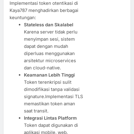
Implementasi token otentikasi di
Kaya787 menghadirkan berbagai
keuntungan:
Stateless dan Skalabel
Karena server tidak perlu
menyimpan sesi, sistem
dapat dengan mudah
diperluas menggunakan
arsitektur microservices
dan cloud-native.
Keamanan Lebih Tinggi
Token terenkripsi sulit
dimodifikasi tanpa validasi
signature.Implementasi TLS
memastikan token aman
saat transit.
Integrasi Lintas Platform
Token dapat digunakan di
aplikasi mobile, web,