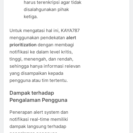
harus terenkripsi agar tidak
disalahgunakan pihak
ketiga.
Untuk mengatasi hal ini, KAYA787
menggunakan pendekatan
alert
prioritization
dengan membagi
notifikasi ke dalam level kritis,
tinggi, menengah, dan rendah,
sehingga hanya informasi relevan
yang disampaikan kepada
pengguna atau tim tertentu.
Dampak terhadap
Pengalaman Pengguna
Penerapan alert system dan
notifikasi real-time memiliki
dampak langsung terhadap