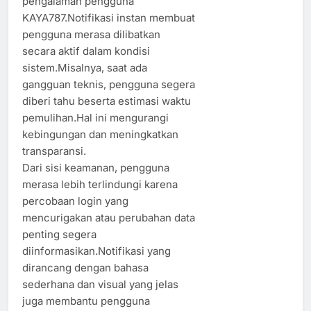
pengalaman pengguna
KAYA787.Notifikasi instan membuat
pengguna merasa dilibatkan
secara aktif dalam kondisi
sistem.Misalnya, saat ada
gangguan teknis, pengguna segera
diberi tahu beserta estimasi waktu
pemulihan.Hal ini mengurangi
kebingungan dan meningkatkan
transparansi.
Dari sisi keamanan, pengguna
merasa lebih terlindungi karena
percobaan login yang
mencurigakan atau perubahan data
penting segera
diinformasikan.Notifikasi yang
dirancang dengan bahasa
sederhana dan visual yang jelas
juga membantu pengguna