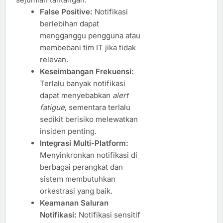
False Positive:
Notifikasi
berlebihan dapat
mengganggu pengguna atau
membebani tim IT jika tidak
relevan.
Keseimbangan Frekuensi:
Terlalu banyak notifikasi
dapat menyebabkan
alert
fatigue
, sementara terlalu
sedikit berisiko melewatkan
insiden penting.
Integrasi Multi-Platform:
Menyinkronkan notifikasi di
berbagai perangkat dan
sistem membutuhkan
orkestrasi yang baik.
Keamanan Saluran
Notifikasi:
Notifikasi sensitif