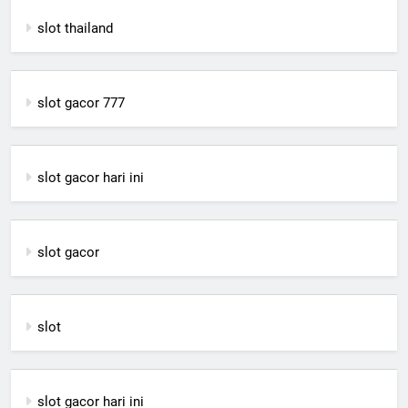
slot thailand
slot gacor 777
slot gacor hari ini
slot gacor
slot
slot gacor hari ini