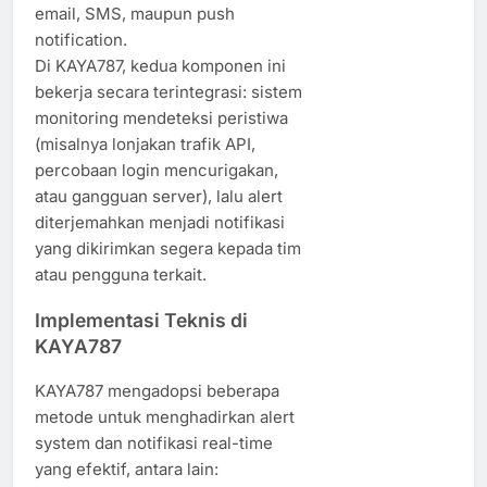
email, SMS, maupun push
notification.
Di KAYA787, kedua komponen ini
bekerja secara terintegrasi: sistem
monitoring mendeteksi peristiwa
(misalnya lonjakan trafik API,
percobaan login mencurigakan,
atau gangguan server), lalu alert
diterjemahkan menjadi notifikasi
yang dikirimkan segera kepada tim
atau pengguna terkait.
Implementasi Teknis di
KAYA787
KAYA787 mengadopsi beberapa
metode untuk menghadirkan alert
system dan notifikasi real-time
yang efektif, antara lain: