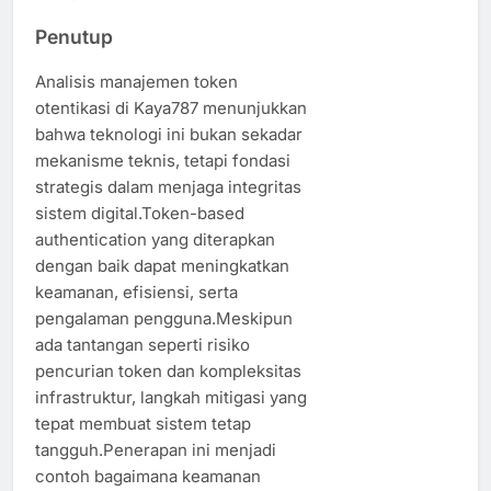
Penutup
Analisis manajemen token
otentikasi di Kaya787 menunjukkan
bahwa teknologi ini bukan sekadar
mekanisme teknis, tetapi fondasi
strategis dalam menjaga integritas
sistem digital.Token-based
authentication yang diterapkan
dengan baik dapat meningkatkan
keamanan, efisiensi, serta
pengalaman pengguna.Meskipun
ada tantangan seperti risiko
pencurian token dan kompleksitas
infrastruktur, langkah mitigasi yang
tepat membuat sistem tetap
tangguh.Penerapan ini menjadi
contoh bagaimana keamanan