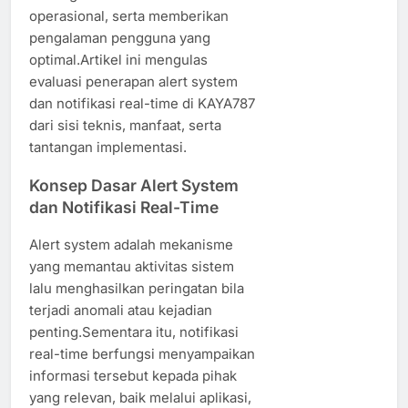
operasional, serta memberikan
pengalaman pengguna yang
optimal.Artikel ini mengulas
evaluasi penerapan alert system
dan notifikasi real-time di KAYA787
dari sisi teknis, manfaat, serta
tantangan implementasi.
Konsep Dasar Alert System
dan Notifikasi Real-Time
Alert system adalah mekanisme
yang memantau aktivitas sistem
lalu menghasilkan peringatan bila
terjadi anomali atau kejadian
penting.Sementara itu, notifikasi
real-time berfungsi menyampaikan
informasi tersebut kepada pihak
yang relevan, baik melalui aplikasi,