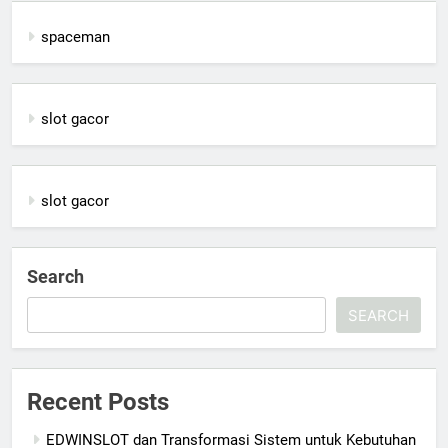
spaceman
slot gacor
slot gacor
Search
SEARCH
Recent Posts
EDWINSLOT dan Transformasi Sistem untuk Kebutuhan