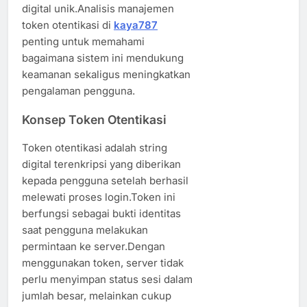
digital unik.Analisis manajemen
token otentikasi di
kaya787
penting untuk memahami
bagaimana sistem ini mendukung
keamanan sekaligus meningkatkan
pengalaman pengguna.
Konsep Token Otentikasi
Token otentikasi adalah string
digital terenkripsi yang diberikan
kepada pengguna setelah berhasil
melewati proses login.Token ini
berfungsi sebagai bukti identitas
saat pengguna melakukan
permintaan ke server.Dengan
menggunakan token, server tidak
perlu menyimpan status sesi dalam
jumlah besar, melainkan cukup