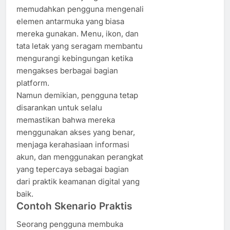
memudahkan pengguna mengenali
elemen antarmuka yang biasa
mereka gunakan. Menu, ikon, dan
tata letak yang seragam membantu
mengurangi kebingungan ketika
mengakses berbagai bagian
platform.
Namun demikian, pengguna tetap
disarankan untuk selalu
memastikan bahwa mereka
menggunakan akses yang benar,
menjaga kerahasiaan informasi
akun, dan menggunakan perangkat
yang tepercaya sebagai bagian
dari praktik keamanan digital yang
baik.
Contoh Skenario Praktis
Seorang pengguna membuka