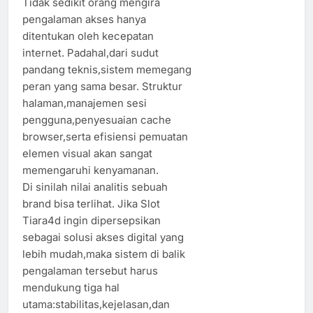
Tidak sedikit orang mengira
pengalaman akses hanya
ditentukan oleh kecepatan
internet. Padahal,dari sudut
pandang teknis,sistem memegang
peran yang sama besar. Struktur
halaman,manajemen sesi
pengguna,penyesuaian cache
browser,serta efisiensi pemuatan
elemen visual akan sangat
memengaruhi kenyamanan.
Di sinilah nilai analitis sebuah
brand bisa terlihat. Jika Slot
Tiara4d ingin dipersepsikan
sebagai solusi akses digital yang
lebih mudah,maka sistem di balik
pengalaman tersebut harus
mendukung tiga hal
utama:stabilitas,kejelasan,dan