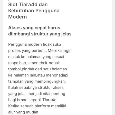
Slot Tiara4d dan
Kebutuhan Pengguna
Modern
Akses yang cepat harus
diimbangi struktur yang jelas
Pengguna modern tidak suka
proses yang berbelit. Mereka ingin
masuk ke halaman yang sesuai
tanpa harus menebak-nebak
tombol,pindah dari satu halaman
ke halaman lain,atau menghadapi
tampilan yang membingungkan.
Itulah sebabnya struktur akses
yang jelas menjadi nilai penting
bagi brand seperti Tiara4d.
Ketika sebuah platform memiliki
alur yang mudah