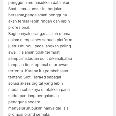
pengguna memasukkan data akun.
Saat semua unsur ini berjalan
bersama,pengalaman pengguna
akan terasa lebih ringan dan lebih
profesional.
Bagi banyak orang,masalah utama
dalam mengakses sebuah platform
justru muncul pada langkah paling
awal. Halaman tidak termuat
sempurna,tautan sulit dikenali,atau
tampilan tidak optimal di browser
tertentu. Karena itu,pembahasan
tentang Slot Tiara4d sebagai
solusi akses digital yang lebih
mudah sebaiknya diletakkan pada
sudut pandang pengalaman
pengguna secara
menyeluruh,bukan hanya dari sisi
promosi brand semata.