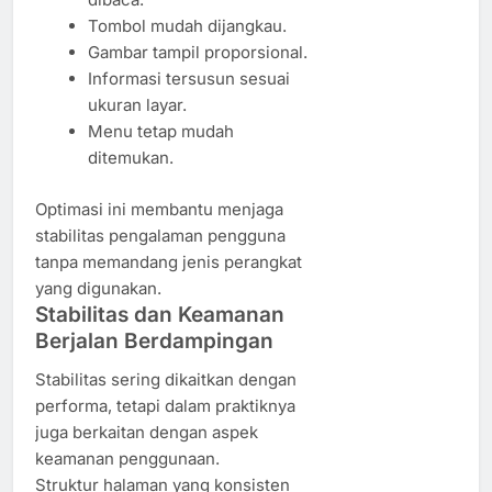
Tombol mudah dijangkau.
Gambar tampil proporsional.
Informasi tersusun sesuai
ukuran layar.
Menu tetap mudah
ditemukan.
Optimasi ini membantu menjaga
stabilitas pengalaman pengguna
tanpa memandang jenis perangkat
yang digunakan.
Stabilitas dan Keamanan
Berjalan Berdampingan
Stabilitas sering dikaitkan dengan
performa, tetapi dalam praktiknya
juga berkaitan dengan aspek
keamanan penggunaan.
Struktur halaman yang konsisten