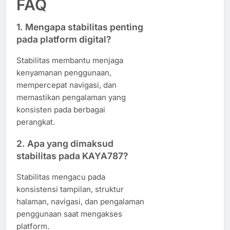
FAQ
1. Mengapa stabilitas penting
pada platform digital?
Stabilitas membantu menjaga
kenyamanan penggunaan,
mempercepat navigasi, dan
memastikan pengalaman yang
konsisten pada berbagai
perangkat.
2. Apa yang dimaksud
stabilitas pada KAYA787?
Stabilitas mengacu pada
konsistensi tampilan, struktur
halaman, navigasi, dan pengalaman
penggunaan saat mengakses
platform.