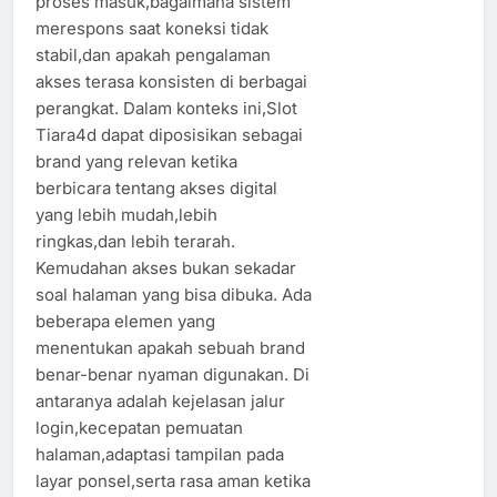
proses masuk,bagaimana sistem
merespons saat koneksi tidak
stabil,dan apakah pengalaman
akses terasa konsisten di berbagai
perangkat. Dalam konteks ini,Slot
Tiara4d dapat diposisikan sebagai
brand yang relevan ketika
berbicara tentang akses digital
yang lebih mudah,lebih
ringkas,dan lebih terarah.
Kemudahan akses bukan sekadar
soal halaman yang bisa dibuka. Ada
beberapa elemen yang
menentukan apakah sebuah brand
benar-benar nyaman digunakan. Di
antaranya adalah kejelasan jalur
login,kecepatan pemuatan
halaman,adaptasi tampilan pada
layar ponsel,serta rasa aman ketika