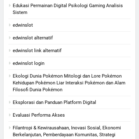
Edukasi Permainan Digital Psikologi Gaming Analisis
Sistem
edwinslot
edwinslot alternatif
edwinslot link alternatif
edwinslot login
Ekologi Dunia Pokémon Mitologi dan Lore Pokémon
Kehidupan Pokémon Liar Interaksi Pokémon dan Alam
Filosofi Dunia Pokémon
Eksplorasi dan Panduan Platform Digital
Evaluasi Performa Akses
Filantropi & Kewirausahaan, Inovasi Sosial, Ekonomi
Berkelanjutan, Pemberdayaan Komunitas, Strategi