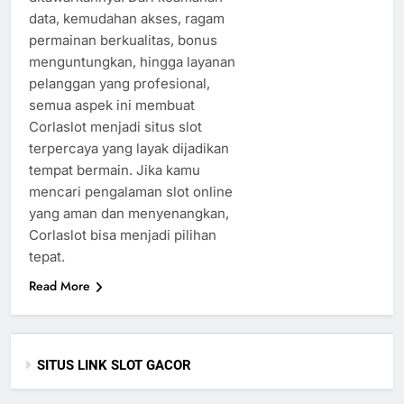
data, kemudahan akses, ragam
permainan berkualitas, bonus
menguntungkan, hingga layanan
pelanggan yang profesional,
semua aspek ini membuat
Corlaslot menjadi situs slot
terpercaya yang layak dijadikan
tempat bermain. Jika kamu
mencari pengalaman slot online
yang aman dan menyenangkan,
Corlaslot bisa menjadi pilihan
tepat.
Read More
SITUS LINK SLOT GACOR