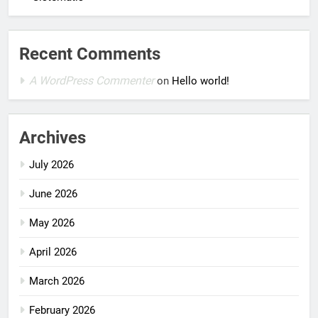
Recent Comments
A WordPress Commenter
on
Hello world!
Archives
July 2026
June 2026
May 2026
April 2026
March 2026
February 2026