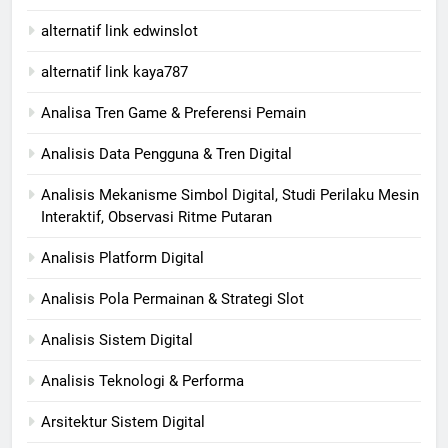
alternatif link edwinslot
alternatif link kaya787
Analisa Tren Game & Preferensi Pemain
Analisis Data Pengguna & Tren Digital
Analisis Mekanisme Simbol Digital, Studi Perilaku Mesin
Interaktif, Observasi Ritme Putaran
Analisis Platform Digital
Analisis Pola Permainan & Strategi Slot
Analisis Sistem Digital
Analisis Teknologi & Performa
Arsitektur Sistem Digital