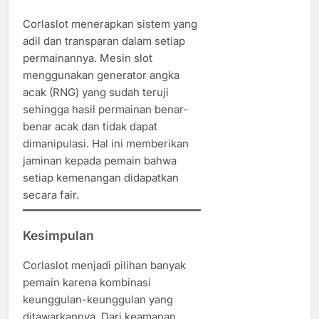
Corlaslot menerapkan sistem yang
adil dan transparan dalam setiap
permainannya. Mesin slot
menggunakan generator angka
acak (RNG) yang sudah teruji
sehingga hasil permainan benar-
benar acak dan tidak dapat
dimanipulasi. Hal ini memberikan
jaminan kepada pemain bahwa
setiap kemenangan didapatkan
secara fair.
Kesimpulan
Corlaslot menjadi pilihan banyak
pemain karena kombinasi
keunggulan-keunggulan yang
ditawarkannya. Dari keamanan