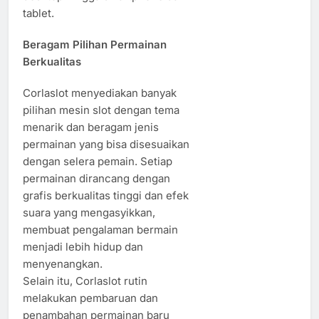
tablet.
Beragam Pilihan Permainan
Berkualitas
Corlaslot menyediakan banyak
pilihan mesin slot dengan tema
menarik dan beragam jenis
permainan yang bisa disesuaikan
dengan selera pemain. Setiap
permainan dirancang dengan
grafis berkualitas tinggi dan efek
suara yang mengasyikkan,
membuat pengalaman bermain
menjadi lebih hidup dan
menyenangkan.
Selain itu, Corlaslot rutin
melakukan pembaruan dan
penambahan permainan baru