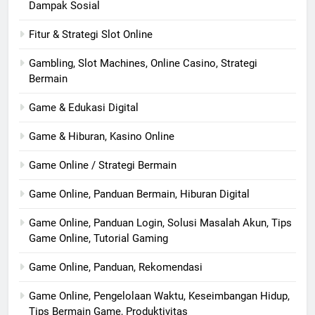
Dampak Sosial
Fitur & Strategi Slot Online
Gambling, Slot Machines, Online Casino, Strategi
Bermain
Game & Edukasi Digital
Game & Hiburan, Kasino Online
Game Online / Strategi Bermain
Game Online, Panduan Bermain, Hiburan Digital
Game Online, Panduan Login, Solusi Masalah Akun, Tips
Game Online, Tutorial Gaming
Game Online, Panduan, Rekomendasi
Game Online, Pengelolaan Waktu, Keseimbangan Hidup,
Tips Bermain Game, Produktivitas