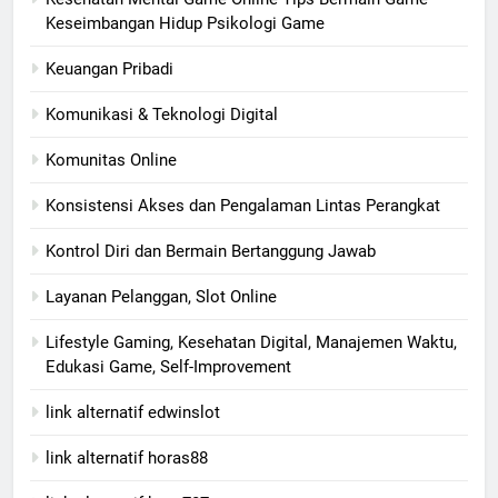
Keseimbangan Hidup Psikologi Game
Keuangan Pribadi
Komunikasi & Teknologi Digital
Komunitas Online
Konsistensi Akses dan Pengalaman Lintas Perangkat
Kontrol Diri dan Bermain Bertanggung Jawab
Layanan Pelanggan, Slot Online
Lifestyle Gaming, Kesehatan Digital, Manajemen Waktu,
Edukasi Game, Self-Improvement
link alternatif edwinslot
link alternatif horas88