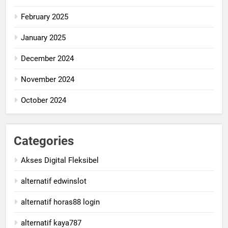
February 2025
January 2025
December 2024
November 2024
October 2024
Categories
Akses Digital Fleksibel
alternatif edwinslot
alternatif horas88 login
alternatif kaya787