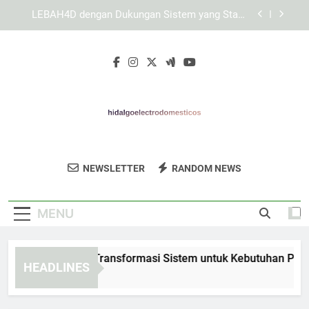
Skip
Mengenal Pengelolaan Fitur dan Informasi di
to
Dalam KAYA787
content
KAYA787 dan Strategi Menghadirkan Akses yang
Lebih Konsisten
EDWINSLOT dan Transformasi Sistem untuk
Kebutuhan Pengguna Masa Kini
LEBAH4D dengan Dukungan Sistem yang Stabil
untuk Berbagai Perangkat
Mengenal Pengelolaan Fitur dan Informasi di
Dalam KAYA787
Hidalgo
Dapatkan Peralatan Rumah Tangga
KAYA787 dan Strategi Menghadirkan Akses yang
NEWSLETTER
RANDOM NEWS
Electrodoméstic
Lebih Konsisten
Berkualitas Di Hidalgo Electrodomésticos.
Solusi Untuk Kebutuhan Rumah Anda.
MENU
DWINSLOT dan Transformasi Sistem untuk Kebutuhan Penggun
HEADLINES
Weeks Ago