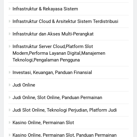
Infrastruktur & Rekayasa Sistem
Infrastruktur Cloud & Arsitektur Sistem Terdistribusi
Infrastruktur dan Akses Multi-Perangkat
Infrastruktur Server Cloud,Platform Slot
Modern,Performa Layanan Digital,Manajemen
Teknologi,Pengalaman Pengguna
Investasi, Keuangan, Panduan Finansial
Judi Online
Judi Online, Slot Online, Panduan Permainan
Judi Slot Online, Teknologi Perjudian, Platform Judi
Kasino Online, Permainan Slot
Kasino Online, Permainan Slot, Panduan Permainan