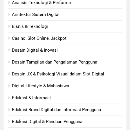
Analisis Teknologi & Performa
Arsitektur Sistem Digital
Bisnis & Teknologi
Casino, Slot Online, Jackpot
Desain Digital & Inovasi
Desain Tampilan dan Pengalaman Pengguna
Desain UX & Psikologi Visual dalam Slot Digital
Digital Lifestyle & Mahasiswa
Edukasi & Informasi
Edukasi Brand Digital dan Informasi Pengguna
Edukasi Digital & Panduan Pengguna