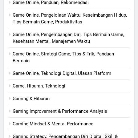
Game Online, Panduan, Rekomendasi
Game Online, Pengelolaan Waktu, Keseimbangan Hidup,
Tips Bermain Game, Produktivitas
Game Online, Pengembangan Diri, Tips Bermain Game,
Kesehatan Mental, Manajemen Waktu
Game Online, Strategi Game, Tips & Trik, Panduan
Bermain
Game Online, Teknologi Digital, Ulasan Platform
Game, Hiburan, Teknologi
Gaming & Hiburan
Gaming Improvement & Performance Analysis
Gaming Mindset & Mental Performance
Gaming Strategy, Pengembangan Diri Digital, Skill &