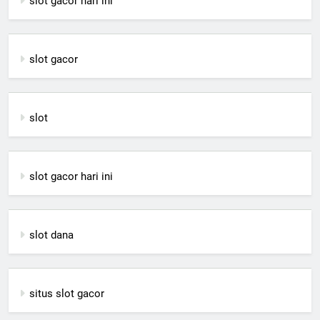
slot gacor hari ini
slot gacor
slot
slot gacor hari ini
slot dana
situs slot gacor