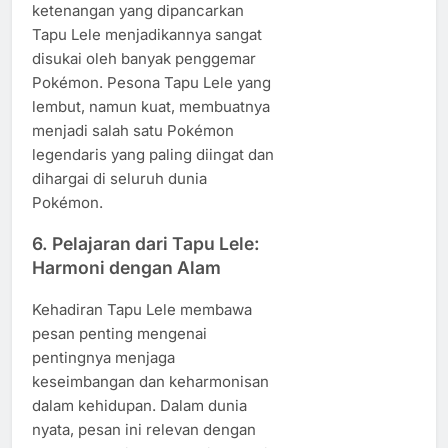
ketenangan yang dipancarkan
Tapu Lele menjadikannya sangat
disukai oleh banyak penggemar
Pokémon. Pesona Tapu Lele yang
lembut, namun kuat, membuatnya
menjadi salah satu Pokémon
legendaris yang paling diingat dan
dihargai di seluruh dunia
Pokémon.
6.
Pelajaran dari Tapu Lele:
Harmoni dengan Alam
Kehadiran Tapu Lele membawa
pesan penting mengenai
pentingnya menjaga
keseimbangan dan keharmonisan
dalam kehidupan. Dalam dunia
nyata, pesan ini relevan dengan