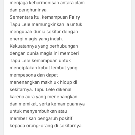
menjaga keharmonisan antara alam
dan penghuninya.
Sementara itu, kemampuan
Fairy
Tapu Lele memungkinkan ia untuk
mengubah dunia sekitar dengan
energi magis yang indah.
Kekuatannya yang berhubungan
dengan dunia magis ini memberi
Tapu Lele kemampuan untuk
menciptakan kabut lembut yang
mempesona dan dapat
menenangkan makhluk hidup di
sekitarnya. Tapu Lele dikenal
karena aura yang menenangkan
dan memikat, serta kemampuannya
untuk menyembuhkan atau
memberikan pengaruh positif
kepada orang-orang di sekitarnya.