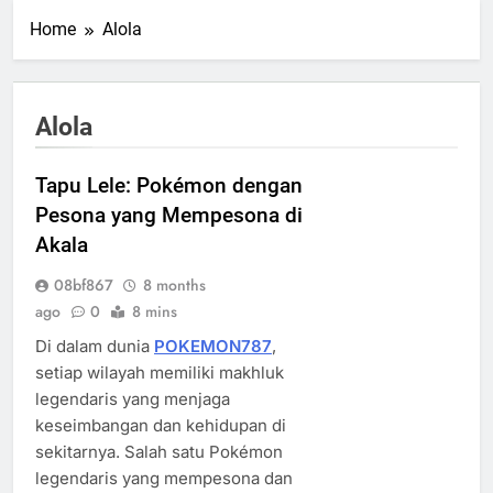
Home
Alola
Alola
Tapu Lele: Pokémon dengan
Pesona yang Mempesona di
Akala
08bf867
8 months
ago
0
8 mins
Di dalam dunia
POKEMON787
,
setiap wilayah memiliki makhluk
legendaris yang menjaga
keseimbangan dan kehidupan di
sekitarnya. Salah satu Pokémon
legendaris yang mempesona dan