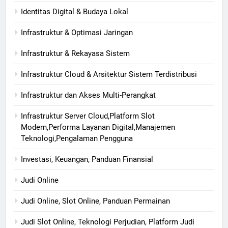
Identitas Digital & Budaya Lokal
Infrastruktur & Optimasi Jaringan
Infrastruktur & Rekayasa Sistem
Infrastruktur Cloud & Arsitektur Sistem Terdistribusi
Infrastruktur dan Akses Multi-Perangkat
Infrastruktur Server Cloud,Platform Slot
Modern,Performa Layanan Digital,Manajemen
Teknologi,Pengalaman Pengguna
Investasi, Keuangan, Panduan Finansial
Judi Online
Judi Online, Slot Online, Panduan Permainan
Judi Slot Online, Teknologi Perjudian, Platform Judi