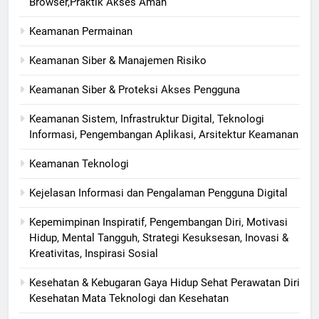
Browser,Praktik Akses Aman
Keamanan Permainan
Keamanan Siber & Manajemen Risiko
Keamanan Siber & Proteksi Akses Pengguna
Keamanan Sistem, Infrastruktur Digital, Teknologi
Informasi, Pengembangan Aplikasi, Arsitektur Keamanan
Keamanan Teknologi
Kejelasan Informasi dan Pengalaman Pengguna Digital
Kepemimpinan Inspiratif, Pengembangan Diri, Motivasi
Hidup, Mental Tangguh, Strategi Kesuksesan, Inovasi &
Kreativitas, Inspirasi Sosial
Kesehatan & Kebugaran Gaya Hidup Sehat Perawatan Diri
Kesehatan Mata Teknologi dan Kesehatan