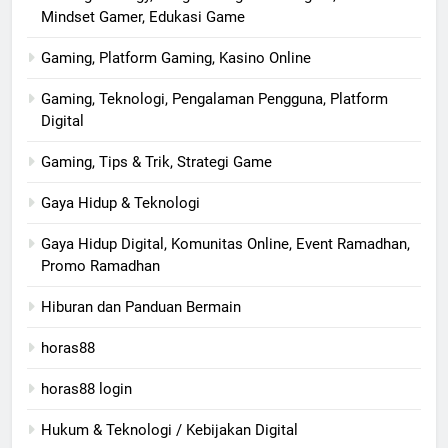
Mindset Gamer, Edukasi Game
Gaming, Platform Gaming, Kasino Online
Gaming, Teknologi, Pengalaman Pengguna, Platform
Digital
Gaming, Tips & Trik, Strategi Game
Gaya Hidup & Teknologi
Gaya Hidup Digital, Komunitas Online, Event Ramadhan,
Promo Ramadhan
Hiburan dan Panduan Bermain
horas88
horas88 login
Hukum & Teknologi / Kebijakan Digital