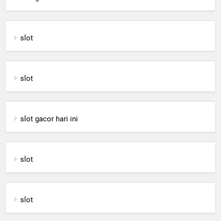
slot
slot
slot gacor hari ini
slot
slot