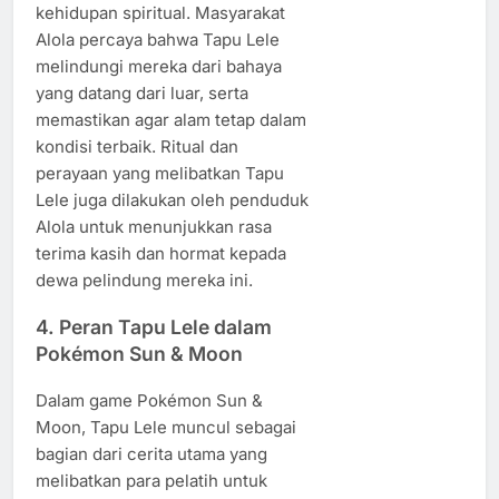
kehidupan spiritual. Masyarakat
Alola percaya bahwa Tapu Lele
melindungi mereka dari bahaya
yang datang dari luar, serta
memastikan agar alam tetap dalam
kondisi terbaik. Ritual dan
perayaan yang melibatkan Tapu
Lele juga dilakukan oleh penduduk
Alola untuk menunjukkan rasa
terima kasih dan hormat kepada
dewa pelindung mereka ini.
4.
Peran Tapu Lele dalam
Pokémon Sun & Moon
Dalam game Pokémon Sun &
Moon, Tapu Lele muncul sebagai
bagian dari cerita utama yang
melibatkan para pelatih untuk