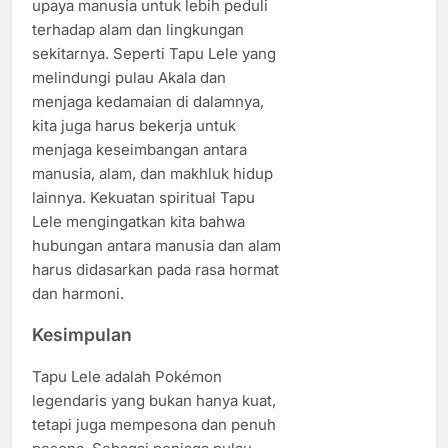
upaya manusia untuk lebih peduli
terhadap alam dan lingkungan
sekitarnya. Seperti Tapu Lele yang
melindungi pulau Akala dan
menjaga kedamaian di dalamnya,
kita juga harus bekerja untuk
menjaga keseimbangan antara
manusia, alam, dan makhluk hidup
lainnya. Kekuatan spiritual Tapu
Lele mengingatkan kita bahwa
hubungan antara manusia dan alam
harus didasarkan pada rasa hormat
dan harmoni.
Kesimpulan
Tapu Lele adalah Pokémon
legendaris yang bukan hanya kuat,
tetapi juga mempesona dan penuh