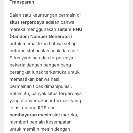
Transparan
Salah satu keuntungan bermain di
situs terpercaya
adalah bahwa
mereka menggunakan
sistem RNG
(Random Number Generator)
untuk memastikan bahwa setiap
putaran slot adalah acak dan adil.
Situs yang sah dan terpercaya
bekerja dengan pengembang
perangkat lunak terkemuka untuk
memastikan bahwa hasil
permainan tidak dimanipulasi.
Selain itu, banyak situs terpercaya
yang menyediakan informasi yang
jelas tentang
RTP
dan
pembayaran mesin slot
mereka,
memberi pemain kesempatan
untuk memilih mesin dengan