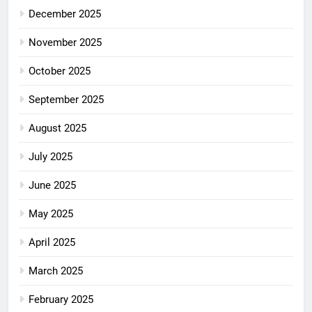
December 2025
November 2025
October 2025
September 2025
August 2025
July 2025
June 2025
May 2025
April 2025
March 2025
February 2025