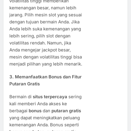
volatilitas tinggi memberikan
kemenangan besar, namun lebih
jarang. Pilih mesin slot yang sesuai
dengan tujuan bermain Anda. Jika
Anda lebih suka kemenangan yang
lebih sering, pilih slot dengan
volatilitas rendah. Namun, jika
Anda mengejar jackpot besar,
mesin dengan volatilitas tinggi bisa
menjadi pilihan yang lebih menarik.
3.
Memanfaatkan Bonus dan Fitur
Putaran Gratis
Bermain di
situs terpercaya
sering
kali memberi Anda akses ke
berbagai
bonus
dan
putaran gratis
yang dapat meningkatkan peluang
kemenangan Anda. Bonus seperti