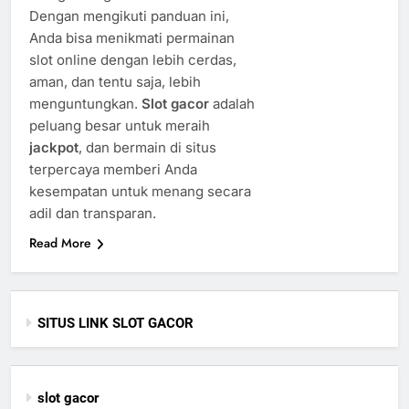
Dengan mengikuti panduan ini,
Anda bisa menikmati permainan
slot online dengan lebih cerdas,
aman, dan tentu saja, lebih
menguntungkan.
Slot gacor
adalah
peluang besar untuk meraih
jackpot
, dan bermain di situs
terpercaya memberi Anda
kesempatan untuk menang secara
adil dan transparan.
Read More
SITUS LINK SLOT GACOR
slot gacor