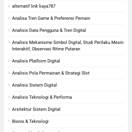
alternatif link kaya787
Analisa Tren Game & Preferensi Pemain
Analisis Data Pengguna & Tren Digital
Analisis Mekanisme Simbol Digital, Studi Perilaku Mesin
Interaktif, Observasi Ritme Putaran
Analisis Platform Digital
Analisis Pola Permainan & Strategi Slot
Analisis Sistem Digital
Analisis Teknologi & Performa
Arsitektur Sistem Digital
Bisnis & Teknologi