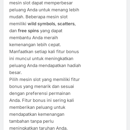
mesin slot dapat memperbesar
peluang Anda untuk menang lebih
mudah. Beberapa mesin slot
memiliki
wild symbols
,
scatters
,
dan
free spins
yang dapat
membantu Anda meraih
kemenangan lebih cepat.
Manfaatkan setiap kali fitur bonus
ini muncul untuk meningkatkan
peluang Anda mendapatkan hadiah
besar.
Pilih mesin slot yang memiliki fitur
bonus yang menarik dan sesuai
dengan preferensi permainan
Anda. Fitur bonus ini sering kali
memberikan peluang untuk
mendapatkan kemenangan
tambahan tanpa perlu
meningkatkan taruhan Anda.