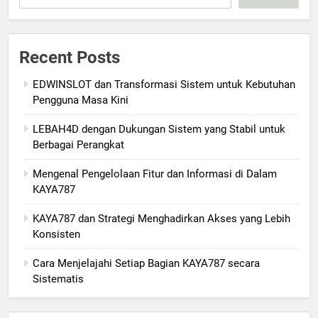
Recent Posts
EDWINSLOT dan Transformasi Sistem untuk Kebutuhan
Pengguna Masa Kini
LEBAH4D dengan Dukungan Sistem yang Stabil untuk
Berbagai Perangkat
Mengenal Pengelolaan Fitur dan Informasi di Dalam
KAYA787
KAYA787 dan Strategi Menghadirkan Akses yang Lebih
Konsisten
Cara Menjelajahi Setiap Bagian KAYA787 secara
Sistematis