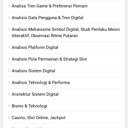
Analisa Tren Game & Preferensi Pemain
Analisis Data Pengguna & Tren Digital
Analisis Mekanisme Simbol Digital, Studi Perilaku Mesin
Interaktif, Observasi Ritme Putaran
Analisis Platform Digital
Analisis Pola Permainan & Strategi Slot
Analisis Sistem Digital
Analisis Teknologi & Performa
Arsitektur Sistem Digital
Bisnis & Teknologi
Casino, Slot Online, Jackpot