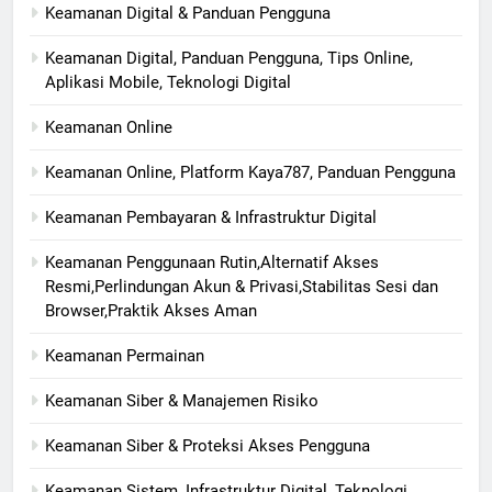
Keamanan Digital & Panduan Pengguna
Keamanan Digital, Panduan Pengguna, Tips Online,
Aplikasi Mobile, Teknologi Digital
Keamanan Online
Keamanan Online, Platform Kaya787, Panduan Pengguna
Keamanan Pembayaran & Infrastruktur Digital
Keamanan Penggunaan Rutin,Alternatif Akses
Resmi,Perlindungan Akun & Privasi,Stabilitas Sesi dan
Browser,Praktik Akses Aman
Keamanan Permainan
Keamanan Siber & Manajemen Risiko
Keamanan Siber & Proteksi Akses Pengguna
Keamanan Sistem, Infrastruktur Digital, Teknologi