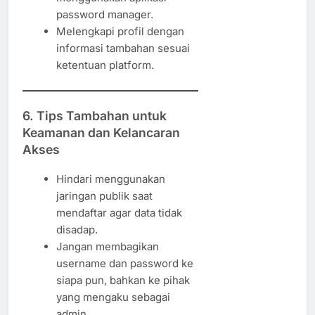
password manager.
Melengkapi profil dengan
informasi tambahan sesuai
ketentuan platform.
6. Tips Tambahan untuk
Keamanan dan Kelancaran
Akses
Hindari menggunakan
jaringan publik saat
mendaftar agar data tidak
disadap.
Jangan membagikan
username dan password ke
siapa pun, bahkan ke pihak
yang mengaku sebagai
admin.