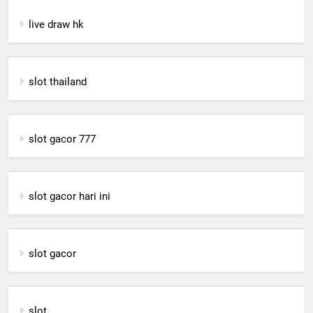
live draw hk
slot thailand
slot gacor 777
slot gacor hari ini
slot gacor
slot