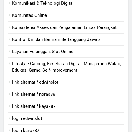
Komunikasi & Teknologi Digital
Komunitas Online
Konsistensi Akses dan Pengalaman Lintas Perangkat
Kontrol Diri dan Bermain Bertanggung Jawab
Layanan Pelanggan, Slot Online
Lifestyle Gaming, Kesehatan Digital, Manajemen Waktu,
Edukasi Game, Self-Improvement
link alternatif edwinslot
link alternatif horas88
link alternatif kaya787
login edwinslot
login kaya787