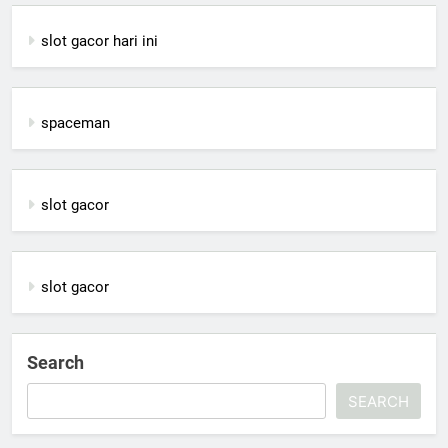
slot gacor hari ini
spaceman
slot gacor
slot gacor
Search
SEARCH