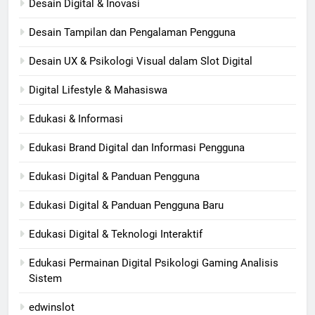
Desain Digital & Inovasi
Desain Tampilan dan Pengalaman Pengguna
Desain UX & Psikologi Visual dalam Slot Digital
Digital Lifestyle & Mahasiswa
Edukasi & Informasi
Edukasi Brand Digital dan Informasi Pengguna
Edukasi Digital & Panduan Pengguna
Edukasi Digital & Panduan Pengguna Baru
Edukasi Digital & Teknologi Interaktif
Edukasi Permainan Digital Psikologi Gaming Analisis
Sistem
edwinslot