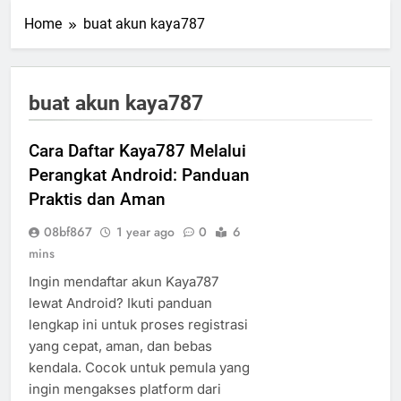
Home
buat akun kaya787
buat akun kaya787
Cara Daftar Kaya787 Melalui
Perangkat Android: Panduan
Praktis dan Aman
08bf867
1 year ago
0
6
mins
Ingin mendaftar akun Kaya787
lewat Android? Ikuti panduan
lengkap ini untuk proses registrasi
yang cepat, aman, dan bebas
kendala. Cocok untuk pemula yang
ingin mengakses platform dari