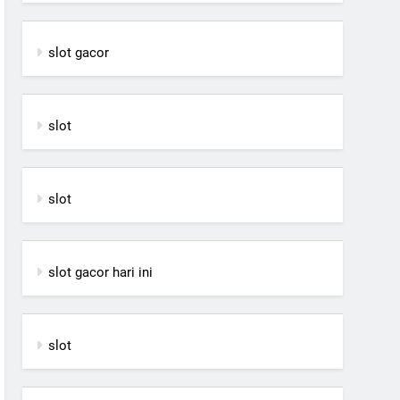
slot gacor
slot
slot
slot gacor hari ini
slot