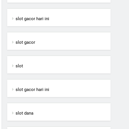
slot gacor hari ini
slot gacor
slot
slot gacor hari ini
slot dana