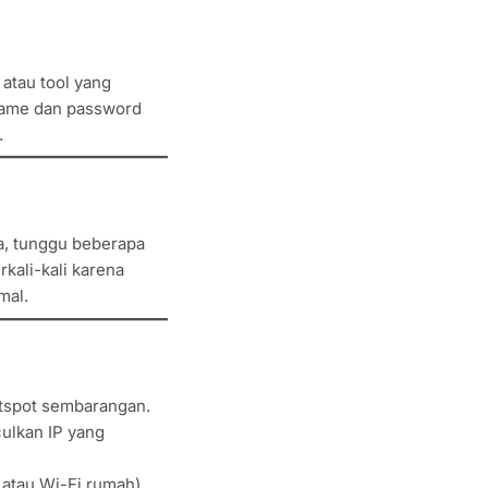
, atau tool yang
rname dan password
.
ma, tunggu beberapa
kali-kali karena
mal.
otspot sembarangan.
ulkan IP yang
 atau Wi-Fi rumah)