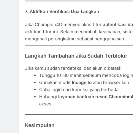
7. Aktifkan Verifikasi Dua Langkah
Jika Champion4D menyediakan fitur
autentikasi d
aktifkan fitur ini. Selain menambah keamanan, sist
mengenali perangkatmu sebagai pengguna sah.
Langkah Tambahan Jika Sudah Terblokir
Jika kamu sudah terdeteksi dan akun dibatasi:
Tunggu 10–30 menit sebelum mencoba login
Gunakan mode
Incognito
atau browser lain
Coba login dari koneksi yang berbeda
Hubungi
layanan bantuan resmi Champion
akses
Kesimpulan