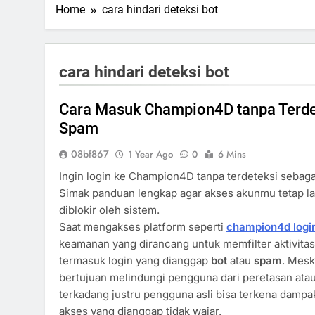
Home
cara hindari deteksi bot
cara hindari deteksi bot
Cara Masuk Champion4D tanpa Terdet
Spam
08bf867
1 Year Ago
0
6 Mins
Ingin login ke Champion4D tanpa terdeteksi sebaga
Simak panduan lengkap agar akses akunmu tetap la
diblokir oleh sistem.
Saat mengakses platform seperti
champion4d logi
keamanan yang dirancang untuk memfilter aktivit
termasuk login yang dianggap
bot
atau
spam
. Meski
bertujuan melindungi pengguna dari peretasan atau 
terkadang justru pengguna asli bisa terkena dampa
akses yang dianggap tidak wajar.