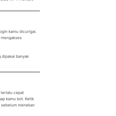
gin kamu dicurigai.
k mengakses
g dipakai banyak
terlalu cepat
gap kamu bot. Ketik
ar sebelum menekan