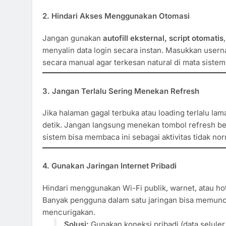
2. Hindari Akses Menggunakan Otomasi
Jangan gunakan
autofill eksternal, script otomatis
menyalin data login secara instan. Masukkan use
secara manual agar terkesan natural di mata sistem
3. Jangan Terlalu Sering Menekan Refresh
Jika halaman gagal terbuka atau loading terlalu la
detik. Jangan langsung menekan tombol refresh ber
sistem bisa membaca ini sebagai aktivitas tidak nor
4. Gunakan Jaringan Internet Pribadi
Hindari menggunakan Wi-Fi publik, warnet, atau h
Banyak pengguna dalam satu jaringan bisa memunc
mencurigakan.
Solusi:
Gunakan koneksi pribadi (data seluler