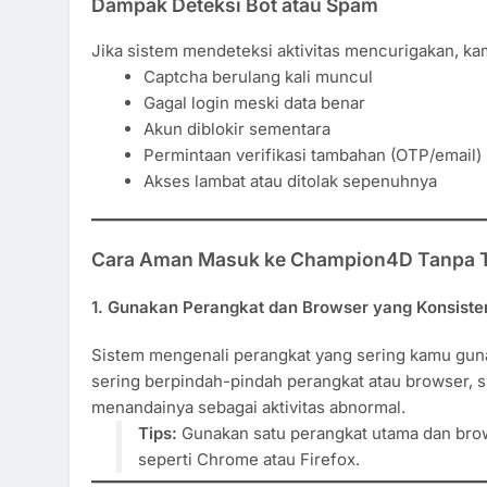
Dampak Deteksi Bot atau Spam
Jika sistem mendeteksi aktivitas mencurigakan, k
Captcha berulang kali muncul
Gagal login meski data benar
Akun diblokir sementara
Permintaan verifikasi tambahan (OTP/email)
Akses lambat atau ditolak sepenuhnya
Cara Aman Masuk ke Champion4D Tanpa T
1. Gunakan Perangkat dan Browser yang Konsiste
Sistem mengenali perangkat yang sering kamu gun
sering berpindah-pindah perangkat atau browser, s
menandainya sebagai aktivitas abnormal.
Tips:
Gunakan satu perangkat utama dan bro
seperti Chrome atau Firefox.