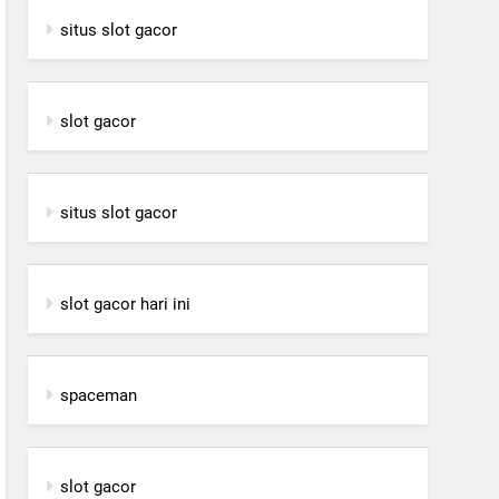
situs slot gacor
slot gacor
situs slot gacor
slot gacor hari ini
spaceman
slot gacor