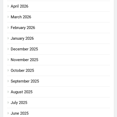
April 2026
March 2026
February 2026
January 2026
December 2025
November 2025
October 2025
September 2025
August 2025
July 2025
June 2025