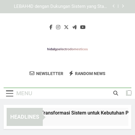
Skip
Mengenal Pengelolaan Fitur dan Informasi di
to
Dalam KAYA787
content
KAYA787 dan Strategi Menghadirkan Akses yang
Lebih Konsisten
EDWINSLOT dan Transformasi Sistem untuk
Kebutuhan Pengguna Masa Kini
LEBAH4D dengan Dukungan Sistem yang Stabil
untuk Berbagai Perangkat
Mengenal Pengelolaan Fitur dan Informasi di
Dalam KAYA787
Hidalgo
Dapatkan Peralatan Rumah Tangga
KAYA787 dan Strategi Menghadirkan Akses yang
NEWSLETTER
RANDOM NEWS
Electrodoméstic
Lebih Konsisten
Berkualitas Di Hidalgo Electrodomésticos.
Solusi Untuk Kebutuhan Rumah Anda.
MENU
WINSLOT dan Transformasi Sistem untuk Kebutuhan Penggun
HEADLINES
Weeks Ago