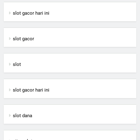
slot gacor hari ini
slot gacor
slot
slot gacor hari ini
slot dana