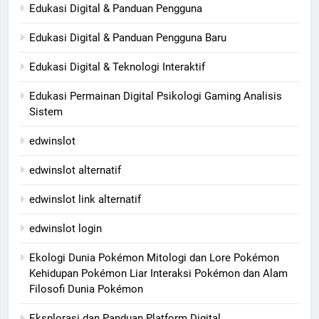
Edukasi Digital & Panduan Pengguna
Edukasi Digital & Panduan Pengguna Baru
Edukasi Digital & Teknologi Interaktif
Edukasi Permainan Digital Psikologi Gaming Analisis
Sistem
edwinslot
edwinslot alternatif
edwinslot link alternatif
edwinslot login
Ekologi Dunia Pokémon Mitologi dan Lore Pokémon
Kehidupan Pokémon Liar Interaksi Pokémon dan Alam
Filosofi Dunia Pokémon
Eksplorasi dan Panduan Platform Digital