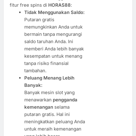
fitur free spins di
HORAS88
:
Tidak Menggunakan Saldo:
Putaran gratis
memungkinkan Anda untuk
bermain tanpa mengurangi
saldo taruhan Anda. Ini
memberi Anda lebih banyak
kesempatan untuk menang
tanpa risiko finansial
tambahan.
Peluang Menang Lebih
Banyak:
Banyak mesin slot yang
menawarkan
pengganda
kemenangan
selama
putaran gratis. Hal ini
meningkatkan peluang Anda
untuk meraih kemenangan