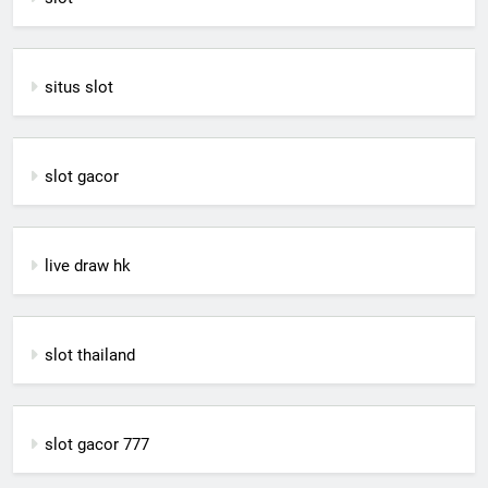
situs slot
slot gacor
live draw hk
slot thailand
slot gacor 777