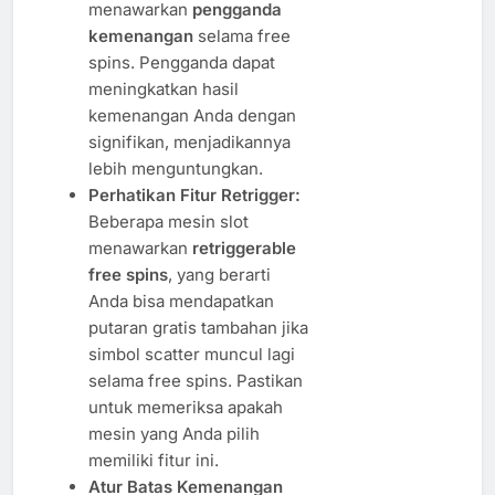
menawarkan
pengganda
kemenangan
selama free
spins. Pengganda dapat
meningkatkan hasil
kemenangan Anda dengan
signifikan, menjadikannya
lebih menguntungkan.
Perhatikan Fitur Retrigger:
Beberapa mesin slot
menawarkan
retriggerable
free spins
, yang berarti
Anda bisa mendapatkan
putaran gratis tambahan jika
simbol scatter muncul lagi
selama free spins. Pastikan
untuk memeriksa apakah
mesin yang Anda pilih
memiliki fitur ini.
Atur Batas Kemenangan