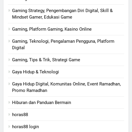
Gaming Strategy, Pengembangan Diri Digital, Skill &
Mindset Gamer, Edukasi Game
Gaming, Platform Gaming, Kasino Online
Gaming, Teknologi, Pengalaman Pengguna, Platform
Digital
Gaming, Tips & Trik, Strategi Game
Gaya Hidup & Teknologi
Gaya Hidup Digital, Komunitas Online, Event Ramadhan,
Promo Ramadhan
Hiburan dan Panduan Bermain
horas88
horas88 login