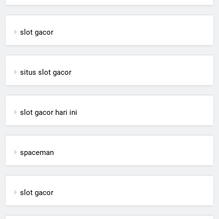
slot gacor
situs slot gacor
slot gacor hari ini
spaceman
slot gacor