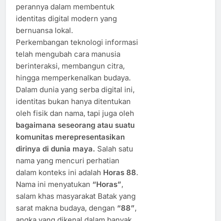
perannya dalam membentuk
identitas digital modern yang
bernuansa lokal.
Perkembangan teknologi informasi
telah mengubah cara manusia
berinteraksi, membangun citra,
hingga memperkenalkan budaya.
Dalam dunia yang serba digital ini,
identitas bukan hanya ditentukan
oleh fisik dan nama, tapi juga oleh
bagaimana seseorang atau suatu
komunitas merepresentasikan
dirinya di dunia maya.
Salah satu
nama yang mencuri perhatian
dalam konteks ini adalah
Horas 88
.
Nama ini menyatukan
“Horas”
,
salam khas masyarakat Batak yang
sarat makna budaya, dengan
“88”
,
angka yang dikenal dalam banyak