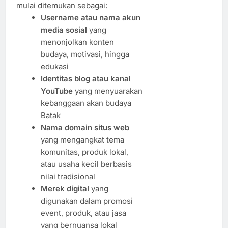
mulai ditemukan sebagai:
Username atau nama akun
media sosial
yang
menonjolkan konten
budaya, motivasi, hingga
edukasi
Identitas blog atau kanal
YouTube
yang menyuarakan
kebanggaan akan budaya
Batak
Nama domain situs web
yang mengangkat tema
komunitas, produk lokal,
atau usaha kecil berbasis
nilai tradisional
Merek digital
yang
digunakan dalam promosi
event, produk, atau jasa
yang bernuansa lokal