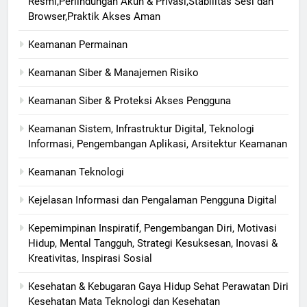
Resmi,Perlindungan Akun & Privasi,Stabilitas Sesi dan
Browser,Praktik Akses Aman
Keamanan Permainan
Keamanan Siber & Manajemen Risiko
Keamanan Siber & Proteksi Akses Pengguna
Keamanan Sistem, Infrastruktur Digital, Teknologi
Informasi, Pengembangan Aplikasi, Arsitektur Keamanan
Keamanan Teknologi
Kejelasan Informasi dan Pengalaman Pengguna Digital
Kepemimpinan Inspiratif, Pengembangan Diri, Motivasi
Hidup, Mental Tangguh, Strategi Kesuksesan, Inovasi &
Kreativitas, Inspirasi Sosial
Kesehatan & Kebugaran Gaya Hidup Sehat Perawatan Diri
Kesehatan Mata Teknologi dan Kesehatan