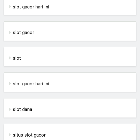
slot gacor hari ini
slot gacor
slot
slot gacor hari ini
slot dana
situs slot gacor