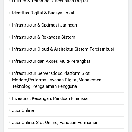
Hukum & Teknologi / Kebijakan Digital
Identitas Digital & Budaya Lokal
Infrastruktur & Optimasi Jaringan
Infrastruktur & Rekayasa Sistem
Infrastruktur Cloud & Arsitektur Sistem Terdistribusi
Infrastruktur dan Akses Multi-Perangkat
Infrastruktur Server Cloud,Platform Slot
Modern,Performa Layanan Digital,Manajemen
Teknologi,Pengalaman Pengguna
Investasi, Keuangan, Panduan Finansial
Judi Online
Judi Online, Slot Online, Panduan Permainan