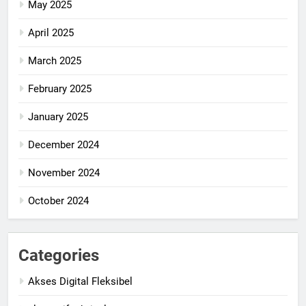
May 2025
April 2025
March 2025
February 2025
January 2025
December 2024
November 2024
October 2024
Categories
Akses Digital Fleksibel