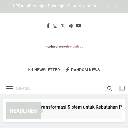
Skip
Mengenal Pengelolaan Fitur dan Informasi di
to
Dalam KAYA787
content
KAYA787 dan Strategi Menghadirkan Akses yang
Lebih Konsisten
EDWINSLOT dan Transformasi Sistem untuk
Kebutuhan Pengguna Masa Kini
LEBAH4D dengan Dukungan Sistem yang Stabil
untuk Berbagai Perangkat
Mengenal Pengelolaan Fitur dan Informasi di
Dalam KAYA787
Hidalgo
Dapatkan Peralatan Rumah Tangga
KAYA787 dan Strategi Menghadirkan Akses yang
NEWSLETTER
RANDOM NEWS
Electrodoméstic
Lebih Konsisten
Berkualitas Di Hidalgo Electrodomésticos.
Solusi Untuk Kebutuhan Rumah Anda.
MENU
DWINSLOT dan Transformasi Sistem untuk Kebutuhan Penggun
HEADLINES
Weeks Ago