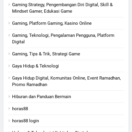
Gaming Strategy, Pengembangan Diri Digital, Skill &
Mindset Gamer, Edukasi Game
Gaming, Platform Gaming, Kasino Online
Gaming, Teknologi, Pengalaman Pengguna, Platform
Digital
Gaming, Tips & Trik, Strategi Game
Gaya Hidup & Teknologi
Gaya Hidup Digital, Komunitas Online, Event Ramadhan,
Promo Ramadhan
Hiburan dan Panduan Bermain
horas88
horas88 login