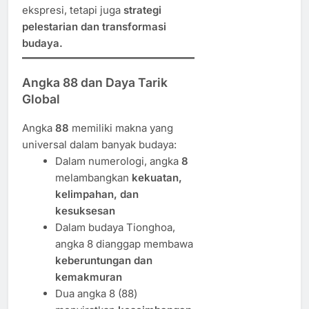
ekspresi, tetapi juga
strategi
pelestarian dan transformasi
budaya.
Angka 88 dan Daya Tarik
Global
Angka
88
memiliki makna yang
universal dalam banyak budaya:
Dalam numerologi, angka
8
melambangkan
kekuatan,
kelimpahan, dan
kesuksesan
Dalam budaya Tionghoa,
angka 8 dianggap membawa
keberuntungan dan
kemakmuran
Dua angka 8 (88)