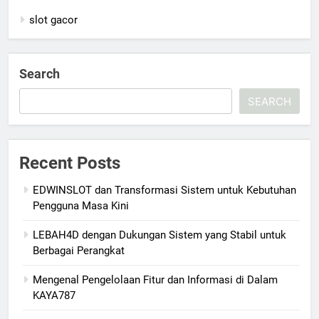
slot gacor
Search
SEARCH
Recent Posts
EDWINSLOT dan Transformasi Sistem untuk Kebutuhan
Pengguna Masa Kini
LEBAH4D dengan Dukungan Sistem yang Stabil untuk
Berbagai Perangkat
Mengenal Pengelolaan Fitur dan Informasi di Dalam
KAYA787