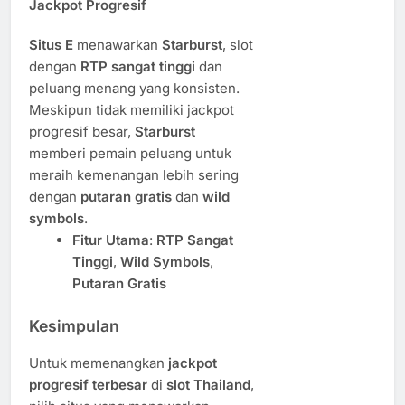
Jackpot Progresif
Situs E
menawarkan
Starburst
, slot
dengan
RTP sangat tinggi
dan
peluang menang yang konsisten.
Meskipun tidak memiliki jackpot
progresif besar,
Starburst
memberi pemain peluang untuk
meraih kemenangan lebih sering
dengan
putaran gratis
dan
wild
symbols
.
Fitur Utama
:
RTP Sangat
Tinggi
,
Wild Symbols
,
Putaran Gratis
Kesimpulan
Untuk memenangkan
jackpot
progresif terbesar
di
slot Thailand
,