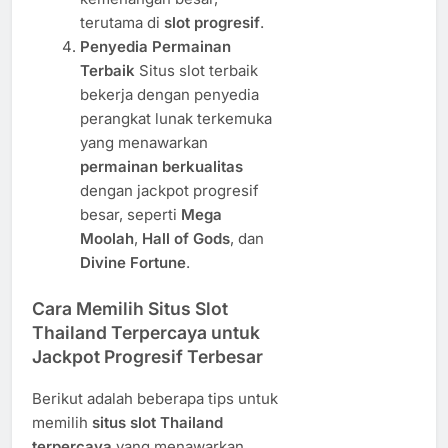
terutama di
slot progresif
.
Penyedia Permainan
Terbaik
Situs slot terbaik
bekerja dengan penyedia
perangkat lunak terkemuka
yang menawarkan
permainan berkualitas
dengan jackpot progresif
besar, seperti
Mega
Moolah
,
Hall of Gods
, dan
Divine Fortune
.
Cara Memilih Situs Slot
Thailand Terpercaya untuk
Jackpot Progresif Terbesar
Berikut adalah beberapa tips untuk
memilih
situs slot Thailand
terpercaya
yang menawarkan