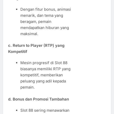
Dengan fitur bonus, animasi
menarik, dan tema yang
beragam, pemain
mendapatkan hiburan yang
maksimal.
c. Return to Player (RTP) yang
Kompetitif
Mesin progresif di Slot 88
biasanya memiliki RTP yang
kompetitif, memberikan
peluang yang adil kepada
pemain.
d. Bonus dan Promosi Tambahan
Slot 88 sering menawarkan