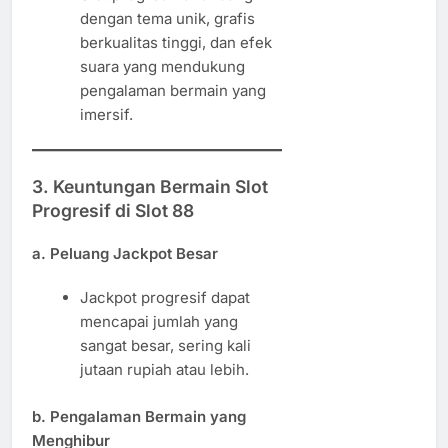
dengan tema unik, grafis
berkualitas tinggi, dan efek
suara yang mendukung
pengalaman bermain yang
imersif.
3. Keuntungan Bermain Slot
Progresif di Slot 88
a. Peluang Jackpot Besar
Jackpot progresif dapat
mencapai jumlah yang
sangat besar, sering kali
jutaan rupiah atau lebih.
b. Pengalaman Bermain yang
Menghibur