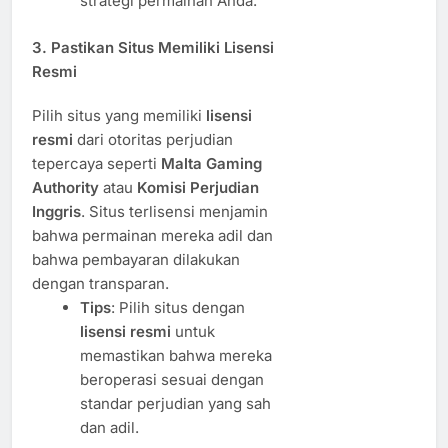
strategi permainan Anda.
3.
Pastikan Situs Memiliki Lisensi
Resmi
Pilih situs yang memiliki
lisensi
resmi
dari otoritas perjudian
tepercaya seperti
Malta Gaming
Authority
atau
Komisi Perjudian
Inggris
. Situs terlisensi menjamin
bahwa permainan mereka adil dan
bahwa pembayaran dilakukan
dengan transparan.
Tips
: Pilih situs dengan
lisensi resmi
untuk
memastikan bahwa mereka
beroperasi sesuai dengan
standar perjudian yang sah
dan adil.