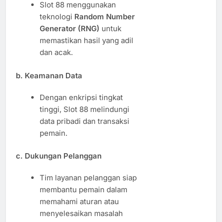
Slot 88 menggunakan
teknologi
Random Number
Generator (RNG)
untuk
memastikan hasil yang adil
dan acak.
b. Keamanan Data
Dengan enkripsi tingkat
tinggi, Slot 88 melindungi
data pribadi dan transaksi
pemain.
c. Dukungan Pelanggan
Tim layanan pelanggan siap
membantu pemain dalam
memahami aturan atau
menyelesaikan masalah