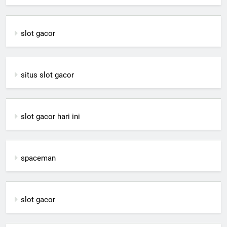
slot gacor
situs slot gacor
slot gacor hari ini
spaceman
slot gacor