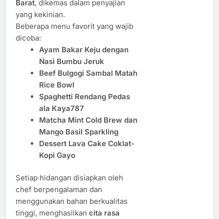
Barat
, dikemas dalam penyajian
yang kekinian.
Beberapa menu favorit yang wajib
dicoba:
Ayam Bakar Keju dengan
Nasi Bumbu Jeruk
Beef Bulgogi Sambal Matah
Rice Bowl
Spaghetti Rendang Pedas
ala Kaya787
Matcha Mint Cold Brew dan
Mango Basil Sparkling
Dessert Lava Cake Coklat-
Kopi Gayo
Setiap hidangan disiapkan oleh
chef berpengalaman dan
menggunakan bahan berkualitas
tinggi, menghasilkan
cita rasa