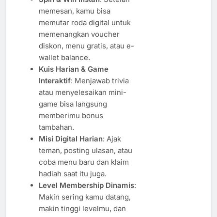
memesan, kamu bisa
memutar roda digital untuk
memenangkan voucher
diskon, menu gratis, atau e-
wallet balance.
Kuis Harian & Game
Interaktif
: Menjawab trivia
atau menyelesaikan mini-
game bisa langsung
memberimu bonus
tambahan.
Misi Digital Harian
: Ajak
teman, posting ulasan, atau
coba menu baru dan klaim
hadiah saat itu juga.
Level Membership Dinamis
:
Makin sering kamu datang,
makin tinggi levelmu, dan