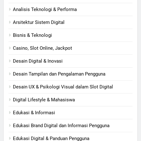
Analisis Teknologi & Performa
Arsitektur Sistem Digital
Bisnis & Teknologi
Casino, Slot Online, Jackpot
Desain Digital & Inovasi
Desain Tampilan dan Pengalaman Pengguna
Desain UX & Psikologi Visual dalam Slot Digital
Digital Lifestyle & Mahasiswa
Edukasi & Informasi
Edukasi Brand Digital dan Informasi Pengguna
Edukasi Digital & Panduan Pengguna