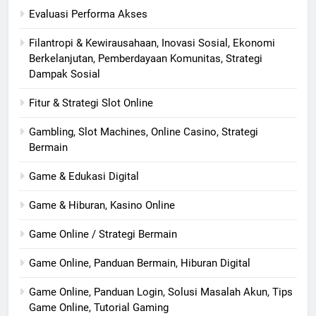
Evaluasi Performa Akses
Filantropi & Kewirausahaan, Inovasi Sosial, Ekonomi
Berkelanjutan, Pemberdayaan Komunitas, Strategi
Dampak Sosial
Fitur & Strategi Slot Online
Gambling, Slot Machines, Online Casino, Strategi
Bermain
Game & Edukasi Digital
Game & Hiburan, Kasino Online
Game Online / Strategi Bermain
Game Online, Panduan Bermain, Hiburan Digital
Game Online, Panduan Login, Solusi Masalah Akun, Tips
Game Online, Tutorial Gaming