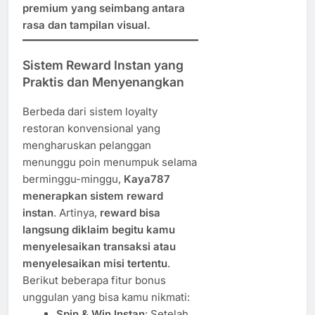
premium yang seimbang antara
rasa dan tampilan visual.
Sistem Reward Instan yang
Praktis dan Menyenangkan
Berbeda dari sistem loyalty
restoran konvensional yang
mengharuskan pelanggan
menunggu poin menumpuk selama
berminggu-minggu,
Kaya787
menerapkan sistem reward
instan
. Artinya,
reward bisa
langsung diklaim begitu kamu
menyelesaikan transaksi atau
menyelesaikan misi tertentu
.
Berikut beberapa fitur bonus
unggulan yang bisa kamu nikmati:
Spin & Win Instan
: Setelah