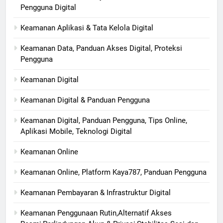
Pengguna Digital
Keamanan Aplikasi & Tata Kelola Digital
Keamanan Data, Panduan Akses Digital, Proteksi
Pengguna
Keamanan Digital
Keamanan Digital & Panduan Pengguna
Keamanan Digital, Panduan Pengguna, Tips Online,
Aplikasi Mobile, Teknologi Digital
Keamanan Online
Keamanan Online, Platform Kaya787, Panduan Pengguna
Keamanan Pembayaran & Infrastruktur Digital
Keamanan Penggunaan Rutin,Alternatif Akses