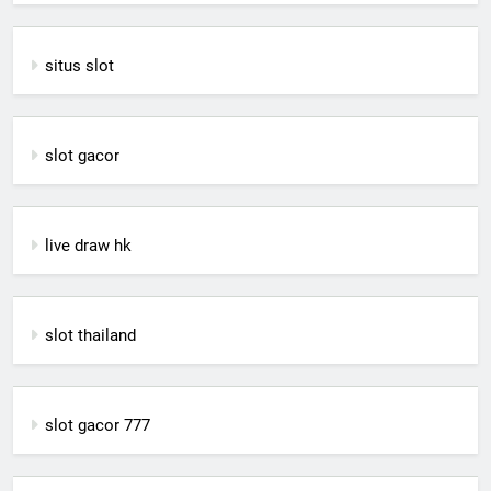
situs slot
slot gacor
live draw hk
slot thailand
slot gacor 777