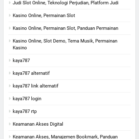
Judi Slot Online, Teknologi Perjudian, Platform Judi
Kasino Online, Permainan Slot
Kasino Online, Permainan Slot, Panduan Permainan
Kasino Online, Slot Demo, Tema Musik, Permainan
Kasino
kaya787
kaya787 alternatif
kaya787 link alternatif
kaya787 login
kaya787 rtp
Keamanan Akses Digital
Keamanan Akses, Manajemen Bookmark, Panduan