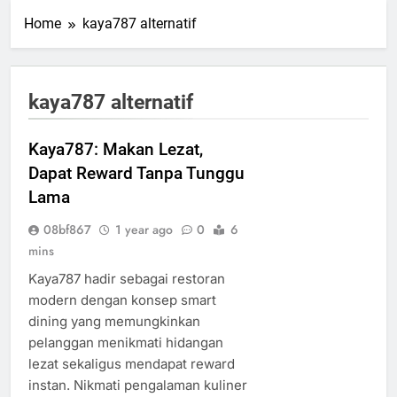
Home
kaya787 alternatif
kaya787 alternatif
Kaya787: Makan Lezat,
Dapat Reward Tanpa Tunggu
Lama
08bf867
1 year ago
0
6
mins
Kaya787 hadir sebagai restoran
modern dengan konsep smart
dining yang memungkinkan
pelanggan menikmati hidangan
lezat sekaligus mendapat reward
instan. Nikmati pengalaman kuliner