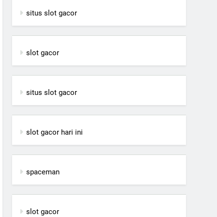
situs slot gacor
slot gacor
situs slot gacor
slot gacor hari ini
spaceman
slot gacor