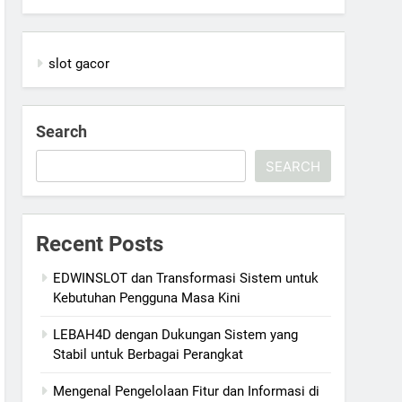
slot gacor
Search
SEARCH
Recent Posts
EDWINSLOT dan Transformasi Sistem untuk
Kebutuhan Pengguna Masa Kini
LEBAH4D dengan Dukungan Sistem yang
Stabil untuk Berbagai Perangkat
Mengenal Pengelolaan Fitur dan Informasi di