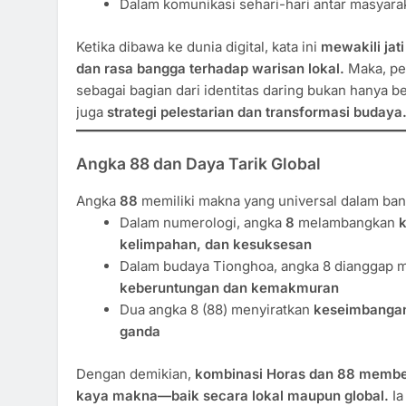
Dalam komunikasi sehari-hari antar masyara
Ketika dibawa ke dunia digital, kata ini
mewakili jati
dan rasa bangga terhadap warisan lokal.
Maka, pe
sebagai bagian dari identitas daring bukan hanya be
juga
strategi pelestarian dan transformasi budaya
Angka 88 dan Daya Tarik Global
Angka
88
memiliki makna yang universal dalam ban
Dalam numerologi, angka
8
melambangkan
k
kelimpahan, dan kesuksesan
Dalam budaya Tionghoa, angka 8 dianggap
keberuntungan dan kemakmuran
Dua angka 8 (88) menyiratkan
keseimbangan
ganda
Dengan demikian,
kombinasi Horas dan 88 memb
kaya makna—baik secara lokal maupun global.
Ia