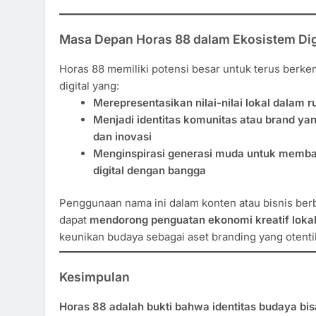
Masa Depan Horas 88 dalam Ekosistem Dig
Horas 88 memiliki potensi besar untuk terus berk
digital yang:
Merepresentasikan nilai-nilai lokal dalam r
Menjadi identitas komunitas atau brand yan
dan inovasi
Menginspirasi generasi muda untuk memb
digital dengan bangga
Penggunaan nama ini dalam konten atau bisnis berb
dapat
mendorong penguatan ekonomi kreatif loka
keunikan budaya sebagai aset branding yang otenti
Kesimpulan
Horas 88 adalah bukti bahwa identitas budaya bis