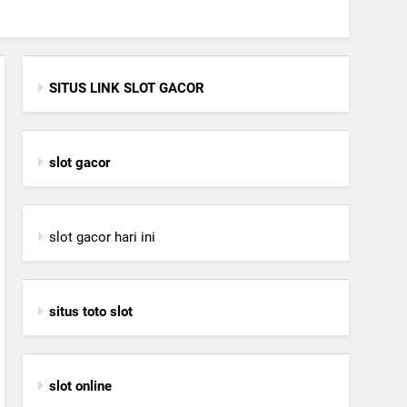
SITUS LINK SLOT GACOR
slot gacor
slot gacor hari ini
situs toto slot
slot online