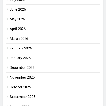
June 2026
May 2026
April 2026
March 2026
February 2026
January 2026
December 2025
November 2025
October 2025
September 2025