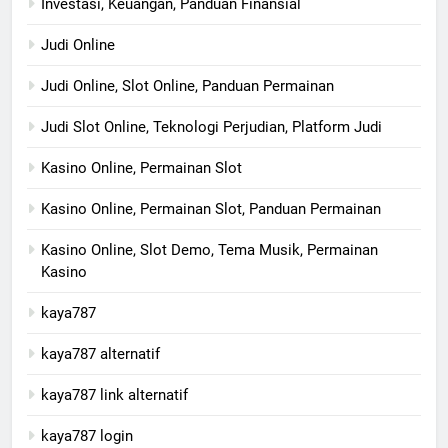
Investasi, Keuangan, Panduan Finansial
Judi Online
Judi Online, Slot Online, Panduan Permainan
Judi Slot Online, Teknologi Perjudian, Platform Judi
Kasino Online, Permainan Slot
Kasino Online, Permainan Slot, Panduan Permainan
Kasino Online, Slot Demo, Tema Musik, Permainan
Kasino
kaya787
kaya787 alternatif
kaya787 link alternatif
kaya787 login