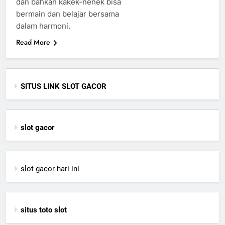
dan bahkan kakek-nenek bisa
bermain dan belajar bersama
dalam harmoni.
Read More
SITUS LINK SLOT GACOR
slot gacor
slot gacor hari ini
situs toto slot