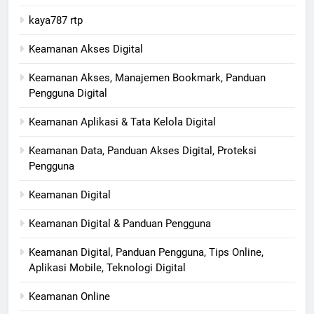
kaya787 rtp
Keamanan Akses Digital
Keamanan Akses, Manajemen Bookmark, Panduan
Pengguna Digital
Keamanan Aplikasi & Tata Kelola Digital
Keamanan Data, Panduan Akses Digital, Proteksi
Pengguna
Keamanan Digital
Keamanan Digital & Panduan Pengguna
Keamanan Digital, Panduan Pengguna, Tips Online,
Aplikasi Mobile, Teknologi Digital
Keamanan Online