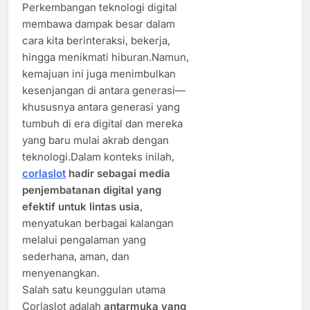
Perkembangan teknologi digital
membawa dampak besar dalam
cara kita berinteraksi, bekerja,
hingga menikmati hiburan.Namun,
kemajuan ini juga menimbulkan
kesenjangan di antara generasi—
khususnya antara generasi yang
tumbuh di era digital dan mereka
yang baru mulai akrab dengan
teknologi.Dalam konteks inilah,
corlaslot
hadir sebagai media
penjembatanan digital yang
efektif untuk lintas usia
,
menyatukan berbagai kalangan
melalui pengalaman yang
sederhana, aman, dan
menyenangkan.
Salah satu keunggulan utama
Corlaslot adalah
antarmuka yang