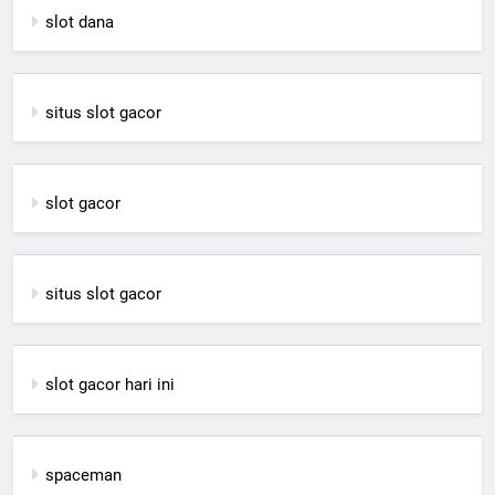
slot dana
situs slot gacor
slot gacor
situs slot gacor
slot gacor hari ini
spaceman