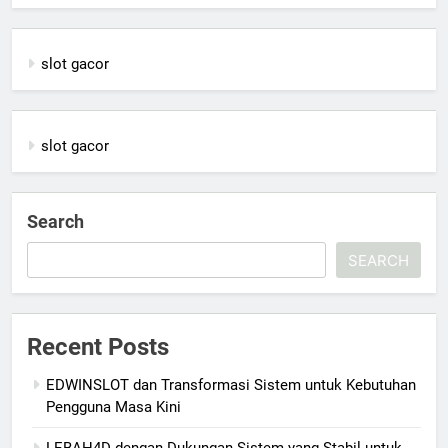
slot gacor
slot gacor
Search
SEARCH
Recent Posts
EDWINSLOT dan Transformasi Sistem untuk Kebutuhan
Pengguna Masa Kini