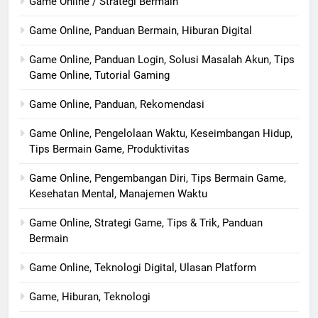
Game Online / Strategi Bermain
Game Online, Panduan Bermain, Hiburan Digital
Game Online, Panduan Login, Solusi Masalah Akun, Tips
Game Online, Tutorial Gaming
Game Online, Panduan, Rekomendasi
Game Online, Pengelolaan Waktu, Keseimbangan Hidup,
Tips Bermain Game, Produktivitas
Game Online, Pengembangan Diri, Tips Bermain Game,
Kesehatan Mental, Manajemen Waktu
Game Online, Strategi Game, Tips & Trik, Panduan
Bermain
Game Online, Teknologi Digital, Ulasan Platform
Game, Hiburan, Teknologi