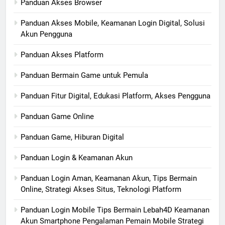
Panduan Akses Browser
Panduan Akses Mobile, Keamanan Login Digital, Solusi
Akun Pengguna
Panduan Akses Platform
Panduan Bermain Game untuk Pemula
Panduan Fitur Digital, Edukasi Platform, Akses Pengguna
Panduan Game Online
Panduan Game, Hiburan Digital
Panduan Login & Keamanan Akun
Panduan Login Aman, Keamanan Akun, Tips Bermain
Online, Strategi Akses Situs, Teknologi Platform
Panduan Login Mobile Tips Bermain Lebah4D Keamanan
Akun Smartphone Pengalaman Pemain Mobile Strategi