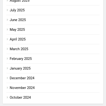
August 2025
July 2025
June 2025
May 2025
April 2025
March 2025
February 2025
January 2025
December 2024
November 2024
October 2024