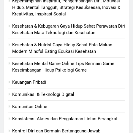
Kepemimpinan Inspiratif, Pengembangan Diri, Motivasi
Hidup, Mental Tangguh, Strategi Kesuksesan, Inovasi &
Kreativitas, Inspirasi Sosial
Kesehatan & Kebugaran Gaya Hidup Sehat Perawatan Diri
Kesehatan Mata Teknologi dan Kesehatan
Kesehatan & Nutrisi Gaya Hidup Sehat Pola Makan
Modern Mindful Eating Edukasi Kesehatan
Kesehatan Mental Game Online Tips Bermain Game
Keseimbangan Hidup Psikologi Game
Keuangan Pribadi
Komunikasi & Teknologi Digital
Komunitas Online
Konsistensi Akses dan Pengalaman Lintas Perangkat
Kontrol Diri dan Bermain Bertanggung Jawab