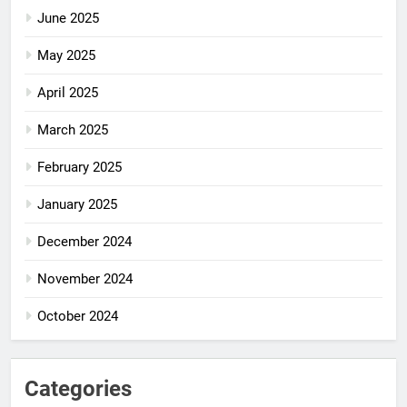
June 2025
May 2025
April 2025
March 2025
February 2025
January 2025
December 2024
November 2024
October 2024
Categories