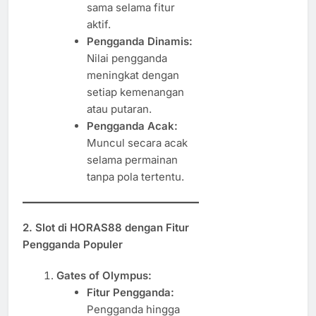
sama selama fitur
aktif.
Pengganda Dinamis:
Nilai pengganda
meningkat dengan
setiap kemenangan
atau putaran.
Pengganda Acak:
Muncul secara acak
selama permainan
tanpa pola tertentu.
2. Slot di HORAS88 dengan Fitur
Pengganda Populer
Gates of Olympus:
Fitur Pengganda:
Pengganda hingga