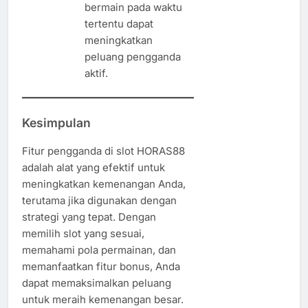
bermain pada waktu
tertentu dapat
meningkatkan
peluang pengganda
aktif.
Kesimpulan
Fitur pengganda di slot HORAS88
adalah alat yang efektif untuk
meningkatkan kemenangan Anda,
terutama jika digunakan dengan
strategi yang tepat. Dengan
memilih slot yang sesuai,
memahami pola permainan, dan
memanfaatkan fitur bonus, Anda
dapat memaksimalkan peluang
untuk meraih kemenangan besar.