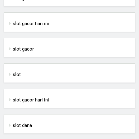
slot gacor hari ini
slot gacor
slot
slot gacor hari ini
slot dana