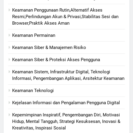
Keamanan Penggunaan Rutin,Alternatif Akses
Resmi,Perlindungan Akun & Privasi,Stabilitas Sesi dan
Browser,Praktik Akses Aman
Keamanan Permainan
Keamanan Siber & Manajemen Risiko
Keamanan Siber & Proteksi Akses Pengguna
Keamanan Sistem, Infrastruktur Digital, Teknologi
Informasi, Pengembangan Aplikasi, Arsitektur Keamanan
Keamanan Teknologi
Kejelasan Informasi dan Pengalaman Pengguna Digital
Kepemimpinan Inspiratif, Pengembangan Diri, Motivasi
Hidup, Mental Tangguh, Strategi Kesuksesan, Inovasi &
Kreativitas, Inspirasi Sosial