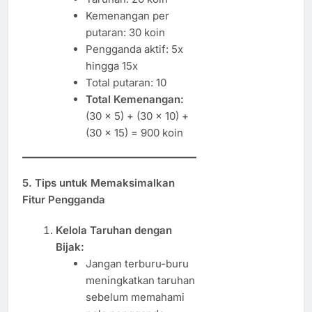
Kemenangan per
putaran: 30 koin
Pengganda aktif: 5x
hingga 15x
Total putaran: 10
Total Kemenangan:
(30 x 5) + (30 x 10) +
(30 x 15) = 900 koin
5. Tips untuk Memaksimalkan
Fitur Pengganda
Kelola Taruhan dengan
Bijak:
Jangan terburu-buru
meningkatkan taruhan
sebelum memahami