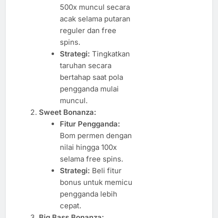
500x muncul secara
acak selama putaran
reguler dan free
spins.
Strategi:
Tingkatkan
taruhan secara
bertahap saat pola
pengganda mulai
muncul.
Sweet Bonanza:
Fitur Pengganda:
Bom permen dengan
nilai hingga 100x
selama free spins.
Strategi:
Beli fitur
bonus untuk memicu
pengganda lebih
cepat.
Big Bass Bonanza: