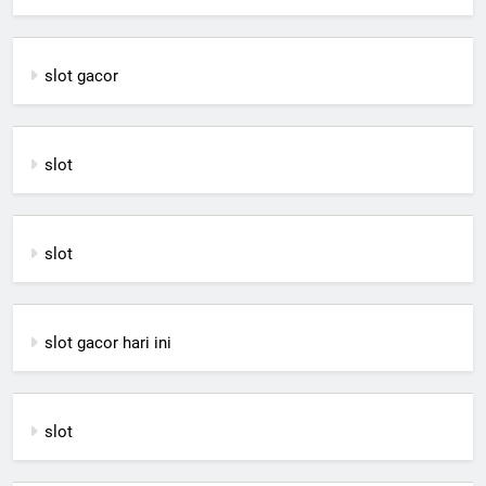
slot gacor
slot
slot
slot gacor hari ini
slot