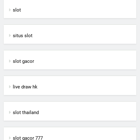
slot
situs slot
slot gacor
live draw hk
slot thailand
slot gacor 777