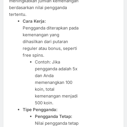
meningkatkan jumlah kemenangan
berdasarkan nilai pengganda
tertentu.
Cara Kerja:
Pengganda diterapkan pada
kemenangan yang
dihasilkan dari putaran
reguler atau bonus, seperti
free spins.
Contoh: Jika
pengganda adalah 5x
dan Anda
memenangkan 100
koin, total
kemenangan menjadi
500 koin.
Tipe Pengganda:
Pengganda Tetap:
Nilai pengganda tetap