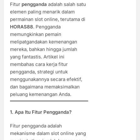
Fitur
pengganda
adalah salah satu
elemen paling menarik dalam
permainan slot online, terutama di
HORAS88
. Pengganda
memungkinkan pemain
melipatgandakan kemenangan
mereka, bahkan hingga jumlah
yang fantastis. Artikel ini
membahas cara kerja fitur
pengganda, strategi untuk
menggunakannya secara efektif,
dan bagaimana memaksimalkan
peluang kemenangan Anda.
1. Apa Itu Fitur Pengganda?
Fitur pengganda adalah
mekanisme dalam slot online yang