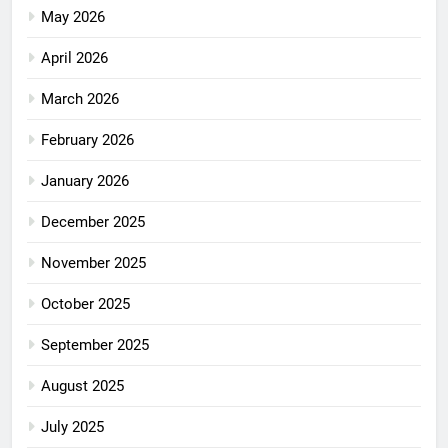
May 2026
April 2026
March 2026
February 2026
January 2026
December 2025
November 2025
October 2025
September 2025
August 2025
July 2025