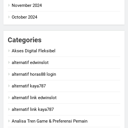
November 2024
October 2024
Categories
Akses Digital Fleksibel
alternatif edwinslot
alternatif horas88 login
alternatif kaya787
alternatif link edwinslot
alternatif link kaya787
Analisa Tren Game & Preferensi Pemain