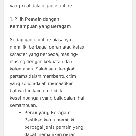
yang kuat dalam game online.
1. Pilih Pemain dengan
Kemampuan yang Beragam
Setiap game online biasanya
memiliki berbagai peran atau kelas
karakter yang berbeda, masing-
masing dengan kekuatan dan
kelemahan. Salah satu langkah
pertama dalam membentuk tim
yang solid adalah memastikan
bahwa tim kamu memiliki
keseimbangan yang baik dalam hal
kemampuan.
Peran yang Beragam
:
Pastikan kamu memiliki
berbagai jenis pemain yang
dapat memainkan peran