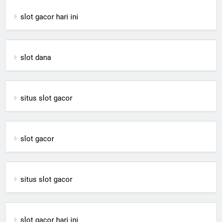
slot gacor hari ini
slot dana
situs slot gacor
slot gacor
situs slot gacor
slot gacor hari ini