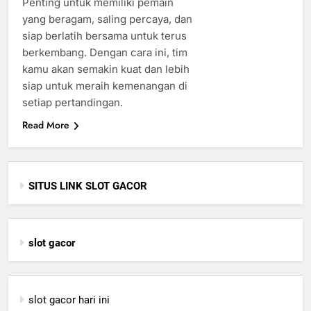
Penting untuk memiliki pemain
yang beragam, saling percaya, dan
siap berlatih bersama untuk terus
berkembang. Dengan cara ini, tim
kamu akan semakin kuat dan lebih
siap untuk meraih kemenangan di
setiap pertandingan.
Read More
SITUS LINK SLOT GACOR
slot gacor
slot gacor hari ini