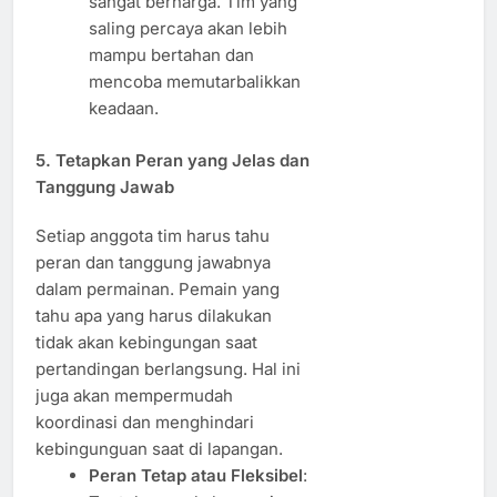
sangat berharga. Tim yang
saling percaya akan lebih
mampu bertahan dan
mencoba memutarbalikkan
keadaan.
5. Tetapkan Peran yang Jelas dan
Tanggung Jawab
Setiap anggota tim harus tahu
peran dan tanggung jawabnya
dalam permainan. Pemain yang
tahu apa yang harus dilakukan
tidak akan kebingungan saat
pertandingan berlangsung. Hal ini
juga akan mempermudah
koordinasi dan menghindari
kebingunguan saat di lapangan.
Peran Tetap atau Fleksibel
: