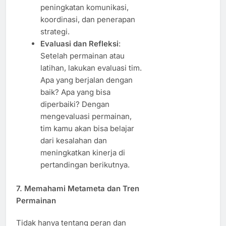
peningkatan komunikasi,
koordinasi, dan penerapan
strategi.
Evaluasi dan Refleksi
:
Setelah permainan atau
latihan, lakukan evaluasi tim.
Apa yang berjalan dengan
baik? Apa yang bisa
diperbaiki? Dengan
mengevaluasi permainan,
tim kamu akan bisa belajar
dari kesalahan dan
meningkatkan kinerja di
pertandingan berikutnya.
7. Memahami Metameta dan Tren
Permainan
Tidak hanya tentang peran dan