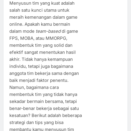
Menyusun tim yang kuat adalah
salah satu kunci utama untuk
meraih kemenangan dalam game
online. Apakah kamu bermain
dalam mode
team-based
di game
FPS, MOBA, atau MMORPG,
membentuk tim yang solid dan
efektif sangat menentukan hasil
akhir. Tidak hanya kemampuan
individu, tetapi juga bagaimana
anggota tim bekerja sama dengan
baik menjadi faktor penentu.
Namun, bagaimana cara
membentuk tim yang tidak hanya
sekadar bermain bersama, tetapi
benar-benar bekerja sebagai satu
kesatuan? Berikut adalah beberapa
strategi dan tips yang bisa
membantu kamu menyusun tim