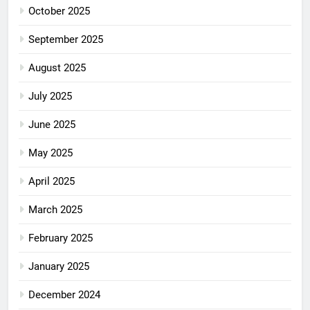
October 2025
September 2025
August 2025
July 2025
June 2025
May 2025
April 2025
March 2025
February 2025
January 2025
December 2024