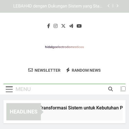
Skip
Mengenal Pengelolaan Fitur dan Informasi di
to
Dalam KAYA787
content
KAYA787 dan Strategi Menghadirkan Akses yang
Lebih Konsisten
EDWINSLOT dan Transformasi Sistem untuk
Kebutuhan Pengguna Masa Kini
LEBAH4D dengan Dukungan Sistem yang Stabil
untuk Berbagai Perangkat
Mengenal Pengelolaan Fitur dan Informasi di
Dalam KAYA787
Hidalgo
Dapatkan Peralatan Rumah Tangga
KAYA787 dan Strategi Menghadirkan Akses yang
NEWSLETTER
RANDOM NEWS
Electrodoméstic
Lebih Konsisten
Berkualitas Di Hidalgo Electrodomésticos.
Solusi Untuk Kebutuhan Rumah Anda.
MENU
WINSLOT dan Transformasi Sistem untuk Kebutuhan Penggun
HEADLINES
Weeks Ago