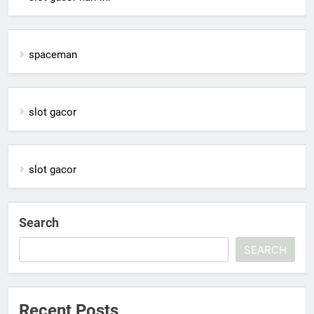
spaceman
slot gacor
slot gacor
Search
SEARCH
Recent Posts