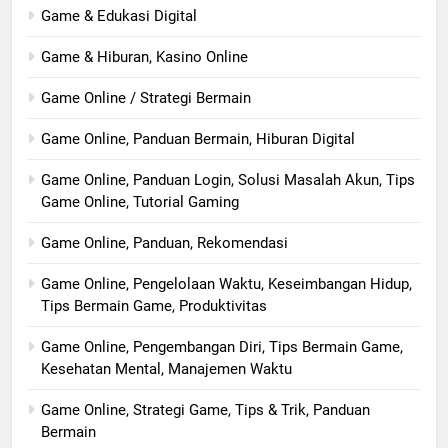
Game & Edukasi Digital
Game & Hiburan, Kasino Online
Game Online / Strategi Bermain
Game Online, Panduan Bermain, Hiburan Digital
Game Online, Panduan Login, Solusi Masalah Akun, Tips
Game Online, Tutorial Gaming
Game Online, Panduan, Rekomendasi
Game Online, Pengelolaan Waktu, Keseimbangan Hidup,
Tips Bermain Game, Produktivitas
Game Online, Pengembangan Diri, Tips Bermain Game,
Kesehatan Mental, Manajemen Waktu
Game Online, Strategi Game, Tips & Trik, Panduan
Bermain