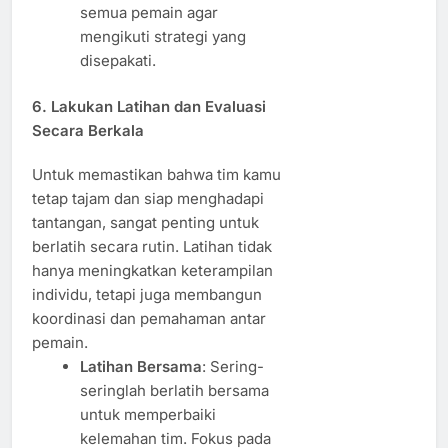
semua pemain agar
mengikuti strategi yang
disepakati.
6. Lakukan Latihan dan Evaluasi
Secara Berkala
Untuk memastikan bahwa tim kamu
tetap tajam dan siap menghadapi
tantangan, sangat penting untuk
berlatih secara rutin. Latihan tidak
hanya meningkatkan keterampilan
individu, tetapi juga membangun
koordinasi dan pemahaman antar
pemain.
Latihan Bersama
: Sering-
seringlah berlatih bersama
untuk memperbaiki
kelemahan tim. Fokus pada