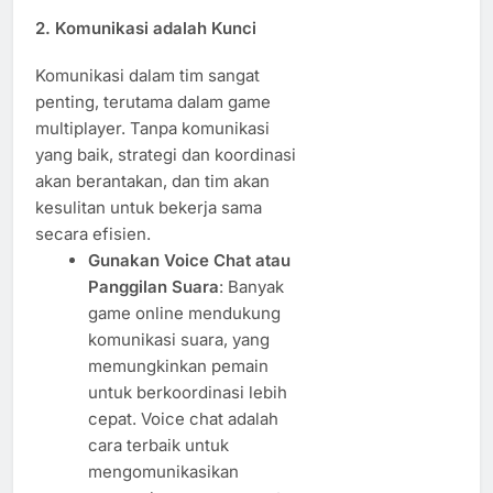
2. Komunikasi adalah Kunci
Komunikasi dalam tim sangat
penting, terutama dalam game
multiplayer. Tanpa komunikasi
yang baik, strategi dan koordinasi
akan berantakan, dan tim akan
kesulitan untuk bekerja sama
secara efisien.
Gunakan Voice Chat atau
Panggilan Suara
: Banyak
game online mendukung
komunikasi suara, yang
memungkinkan pemain
untuk berkoordinasi lebih
cepat. Voice chat adalah
cara terbaik untuk
mengomunikasikan