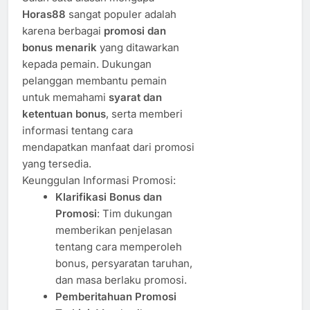
Horas88
sangat populer adalah
karena berbagai
promosi dan
bonus menarik
yang ditawarkan
kepada pemain. Dukungan
pelanggan membantu pemain
untuk memahami
syarat dan
ketentuan bonus
, serta memberi
informasi tentang cara
mendapatkan manfaat dari promosi
yang tersedia.
Keunggulan Informasi Promosi:
Klarifikasi Bonus dan
Promosi
: Tim dukungan
memberikan penjelasan
tentang cara memperoleh
bonus, persyaratan taruhan,
dan masa berlaku promosi.
Pemberitahuan Promosi