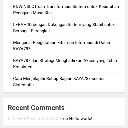
EDWINSLOT dan Transformasi Sistem untuk Kebutuhan
Pengguna Masa Kini
LEBAH4D dengan Dukungan Sistem yang Stabil untuk
Berbagai Perangkat
Mengenal Pengelolaan Fitur dan Informasi di Dalam
KAYA787
KAYA787 dan Strategi Menghadirkan Akses yang Lebih
Konsisten
Cara Menjelajahi Setiap Bagian KAYA787 secara
Sistematis
Recent Comments
A WordPress Commenter
on
Hello world!