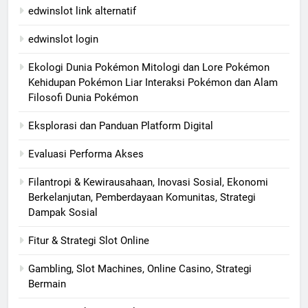
edwinslot link alternatif
edwinslot login
Ekologi Dunia Pokémon Mitologi dan Lore Pokémon
Kehidupan Pokémon Liar Interaksi Pokémon dan Alam
Filosofi Dunia Pokémon
Eksplorasi dan Panduan Platform Digital
Evaluasi Performa Akses
Filantropi & Kewirausahaan, Inovasi Sosial, Ekonomi
Berkelanjutan, Pemberdayaan Komunitas, Strategi
Dampak Sosial
Fitur & Strategi Slot Online
Gambling, Slot Machines, Online Casino, Strategi
Bermain