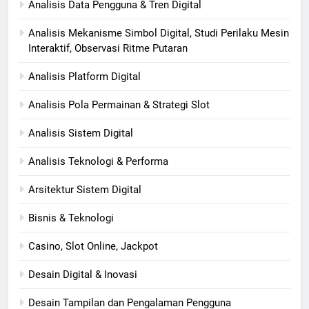
Analisis Data Pengguna & Tren Digital
Analisis Mekanisme Simbol Digital, Studi Perilaku Mesin
Interaktif, Observasi Ritme Putaran
Analisis Platform Digital
Analisis Pola Permainan & Strategi Slot
Analisis Sistem Digital
Analisis Teknologi & Performa
Arsitektur Sistem Digital
Bisnis & Teknologi
Casino, Slot Online, Jackpot
Desain Digital & Inovasi
Desain Tampilan dan Pengalaman Pengguna