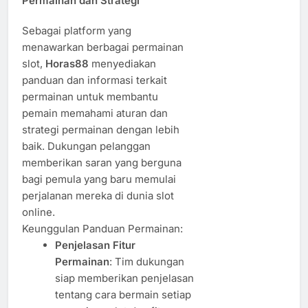
Permainan dan Strategi
Sebagai platform yang
menawarkan berbagai permainan
slot,
Horas88
menyediakan
panduan dan informasi terkait
permainan untuk membantu
pemain memahami aturan dan
strategi permainan dengan lebih
baik. Dukungan pelanggan
memberikan saran yang berguna
bagi pemula yang baru memulai
perjalanan mereka di dunia slot
online.
Keunggulan Panduan Permainan:
Penjelasan Fitur
Permainan
: Tim dukungan
siap memberikan penjelasan
tentang cara bermain setiap