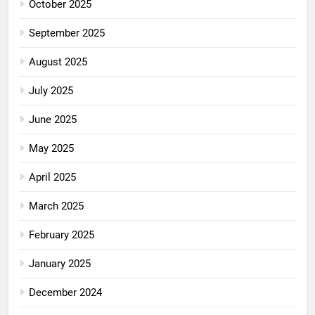
October 2025
September 2025
August 2025
July 2025
June 2025
May 2025
April 2025
March 2025
February 2025
January 2025
December 2024