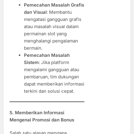
Pemecahan Masalah Grafis
dan Visual
: Membantu
mengatasi gangguan grafis
atau masalah visual dalam
permainan slot yang
menghalangi pengalaman
bermain.
Pemecahan Masalah
Sistem
: Jika platform
mengalami gangguan atau
pembaruan, tim dukungan
dapat memberikan informasi
terkini dan solusi cepat.
5. Memberikan Informasi
Mengenai Promosi dan Bonus
Salah satu alasan mengapa