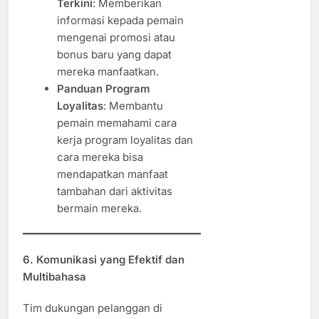
Terkini
: Memberikan
informasi kepada pemain
mengenai promosi atau
bonus baru yang dapat
mereka manfaatkan.
Panduan Program
Loyalitas
: Membantu
pemain memahami cara
kerja program loyalitas dan
cara mereka bisa
mendapatkan manfaat
tambahan dari aktivitas
bermain mereka.
6. Komunikasi yang Efektif dan
Multibahasa
Tim dukungan pelanggan di