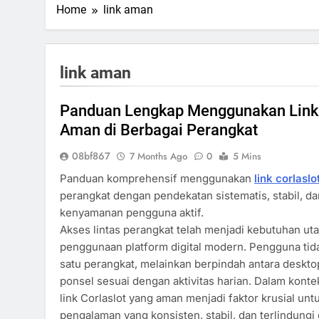
Home
link aman
link aman
Panduan Lengkap Menggunakan Link 
Aman di Berbagai Perangkat
08bf867
7 Months Ago
0
5 Mins
Panduan komprehensif menggunakan
link corlaslo
perangkat dengan pendekatan sistematis, stabil, da
kenyamanan pengguna aktif.
Akses lintas perangkat telah menjadi kebutuhan u
penggunaan platform digital modern. Pengguna tida
satu perangkat, melainkan berpindah antara desktop,
ponsel sesuai dengan aktivitas harian. Dalam konte
link Corlaslot yang aman menjadi faktor krusial un
pengalaman yang konsisten, stabil, dan terlindungi 