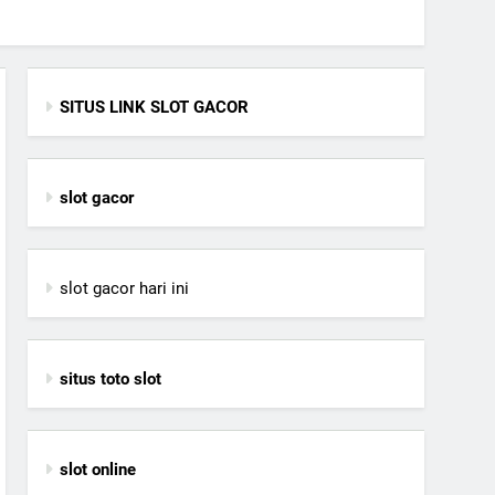
SITUS LINK SLOT GACOR
slot gacor
slot gacor hari ini
situs toto slot
slot online