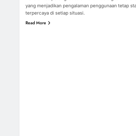
yang menjadikan pengalaman penggunaan tetap sta
terpercaya di setiap situasi.
Read More