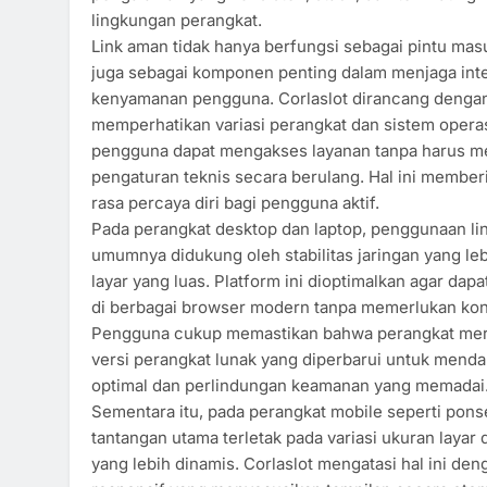
lingkungan perangkat.
Link aman tidak hanya berfungsi sebagai pintu masu
juga sebagai komponen penting dalam menjaga inte
kenyamanan pengguna. Corlaslot dirancang denga
memperhatikan variasi perangkat dan sistem operas
pengguna dapat mengakses layanan tanpa harus m
pengaturan teknis secara berulang. Hal ini memberi
rasa percaya diri bagi pengguna aktif.
Pada perangkat desktop dan laptop, penggunaan li
umumnya didukung oleh stabilitas jaringan yang leb
layar yang luas. Platform ini dioptimalkan agar dapa
di berbagai browser modern tanpa memerlukan kon
Pengguna cukup memastikan bahwa perangkat me
versi perangkat lunak yang diperbarui untuk mend
optimal dan perlindungan keamanan yang memadai
Sementara itu, pada perangkat mobile seperti ponse
tantangan utama terletak pada variasi ukuran layar 
yang lebih dinamis. Corlaslot mengatasi hal ini de