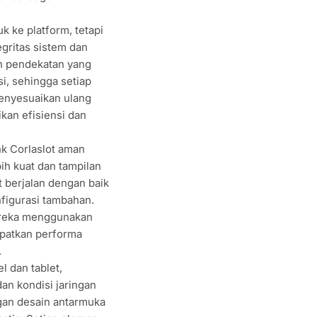
k ke platform, tetapi
gritas sistem dan
n pendekatan yang
i, sehingga setiap
enyesuaikan ulang
kan efisiensi dan
nk Corlaslot aman
ih kuat dan tampilan
t berjalan dengan baik
figurasi tambahan.
reka menggunakan
apatkan performa
.
l dan tablet,
dan kondisi jaringan
ngan desain antarmuka