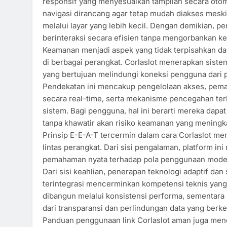
responsif yang menyesuaikan tampilan secara otom
navigasi dirancang agar tetap mudah diakses mesk
melalui layar yang lebih kecil. Dengan demikian, p
berinteraksi secara efisien tanpa mengorbankan 
Keamanan menjadi aspek yang tidak terpisahkan d
di berbagai perangkat. Corlaslot menerapkan sistem
yang bertujuan melindungi koneksi pengguna dari 
Pendekatan ini mencakup pengelolaan akses, peman
secara real-time, serta mekanisme pencegahan te
sistem. Bagi pengguna, hal ini berarti mereka dapa
tanpa khawatir akan risiko keamanan yang meningk
Prinsip E-E-A-T tercermin dalam cara Corlaslot m
lintas perangkat. Dari sisi pengalaman, platform in
pemahaman nyata terhadap pola penggunaan modern
Dari sisi keahlian, penerapan teknologi adaptif da
terintegrasi mencerminkan kompetensi teknis yang
dibangun melalui konsistensi performa, sementar
dari transparansi dan perlindungan data yang berke
Panduan penggunaan link Corlaslot aman juga men