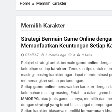
Home
Memilih Karakter
Memilih Karakter
Strategi Bermain Game Online denga
Memanfaatkan Keuntungan Setiap Ka
08bf867
8 Months Ago
0
9 Mins
Pelajari strategi untuk bermain
game online
dengan
kelebihan setiap
karakter
. Temukan tips untuk me
masing-masing karakter agar dapat mendominasi 
memenangkan setiap pertandingan.
Setiap
game online
menawarkan karakter dengan k
kelemahan masing-masing. Entah itu dalam game 
MMORPG
, atau jenis game lainnya, memilih dan m
dengan
strategi yang tepat
bisa sangat mempengaru
Setiap karakter biasanya memiliki
kemampuan khu