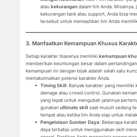
atau
kekurangan
dalam tim Anda. Misalnya, j
kekurangan tank atau support, Anda bisa mem
tersebut untuk memastikan tim Anda memili
3. Manfaatkan Kemampuan Khusus Karakte
Setiap karakter biasanya memiliki
kemampuan khu
memberikan keuntungan besar dalam pertandinga
kemampuan ini dengan bijak adalah salah satu kunc
memaksimalkan potensi karakter Anda.
Timing Skill
: Banyak karakter yang memilik
damage atau crowd control. Gunakan kemamp
yang tepat untuk mengubah jalannya pertem
gunakan
ultimate skill
saat musuh sedang ter
tempat atau ketika tim Anda siap untuk mela
Pengelolaan Sumber Daya
: Beberapa karak
daya terbatas untuk menggunakan skill mere
energi. Pastikan Anda mengelola penggunaan 