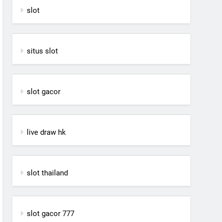
slot
situs slot
slot gacor
live draw hk
slot thailand
slot gacor 777