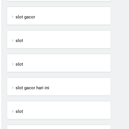
slot gacor
slot
slot
slot gacor hari ini
slot