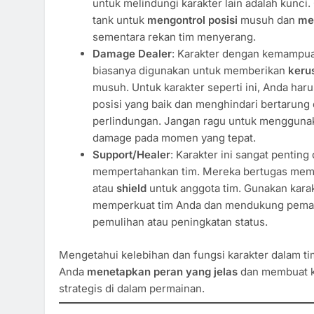
untuk melindungi karakter lain adalah kunci
tank untuk
mengontrol posisi
musuh dan
me
sementara rekan tim menyerang.
Damage Dealer
: Karakter dengan kemampua
biasanya digunakan untuk memberikan
keru
musuh. Untuk karakter seperti ini, Anda ha
posisi yang baik dan menghindari bertarung 
perlindungan. Jangan ragu untuk menggun
damage pada momen yang tepat.
Support/Healer
: Karakter ini sangat penting
mempertahankan tim. Mereka bertugas me
atau
shield
untuk anggota tim. Gunakan karak
memperkuat tim Anda dan mendukung pemai
pemulihan atau peningkatan status.
Mengetahui kelebihan dan fungsi karakter dalam 
Anda
menetapkan peran yang jelas
dan membuat k
strategis di dalam permainan.