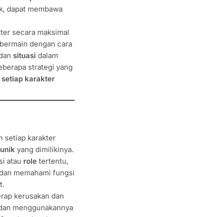
jak, dapat membawa
er secara maksimal
 bermain dengan cara
 dan
situasi
dalam
eberapa strategi yang
etiap karakter
setiap karakter
unik
yang dimilikinya.
si atau
role
tertentu,
 dan memahami fungsi
t.
erap kerusakan dan
t dan menggunakannya