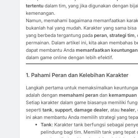
tertentu
dalam tim, yang jika digunakan dengan bi
kemenangan.
Namun, memahami bagaimana memanfaatkan karakt
bukanlah hal yang mudah. Karakter yang sama bisa
yang berbeda tergantung pada
peran
,
strategi tim
,
permainan. Dalam artikel ini, kita akan membahas b
dapat membantu Anda
memanfaatkan keuntungan s
dalam game online dengan lebih efektif.
1. Pahami Peran dan Kelebihan Karakter
Langkah pertama untuk memaksimalkan keuntungan 
adalah dengan
memahami peran
dan
kemampuan 
Setiap karakter dalam game biasanya memiliki fung
seperti
tank
,
support
,
damage dealer
, atau
healer
,
ini akan membantu Anda memilih strategi yang tepa
Tank
: Karakter tank berfungsi sebagai peny
pelindung bagi tim. Memilih tank yang tepa