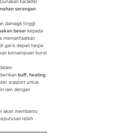
. Gunakan karakter
nahan serangan
n damage tinggi
sakan besar
kepada
rus memanfaatkan
di garis depan tanpa
akan kemampuan burst
 dalam
mberikan
buff
,
healing
,
ter support untuk
n lain dengan
tim akan membantu
eputusan lebih