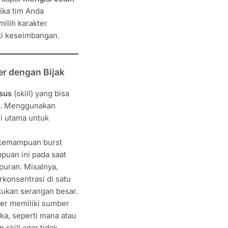
ika tim Anda
ilih karakter
ki keseimbangan.
r dengan Bijak
sus
(skill) yang bisa
n. Menggunakan
i utama untuk
i kemampuan burst
uan ini pada saat
puran. Misalnya,
konsentrasi di satu
kukan serangan besar.
ter memiliki sumber
ka, seperti mana atau
skill agar tidak