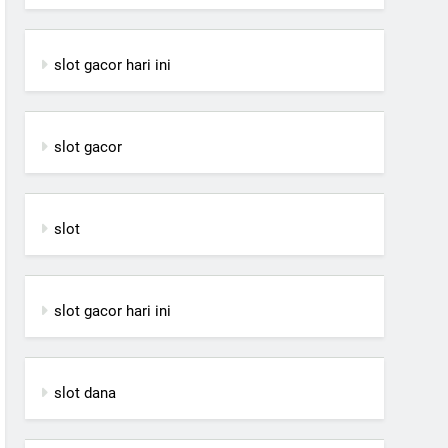
slot gacor hari ini
slot gacor
slot
slot gacor hari ini
slot dana