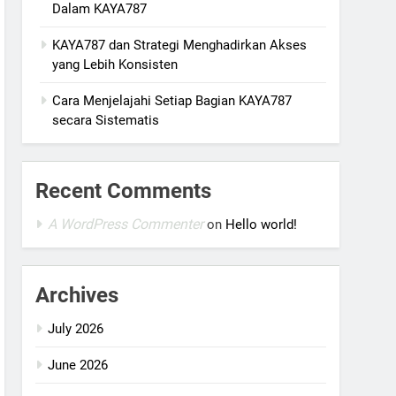
Dalam KAYA787
KAYA787 dan Strategi Menghadirkan Akses
yang Lebih Konsisten
Cara Menjelajahi Setiap Bagian KAYA787
secara Sistematis
Recent Comments
A WordPress Commenter
on
Hello world!
Archives
July 2026
June 2026