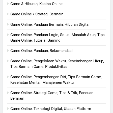
Game & Hiburan, Kasino Online
Game Online / Strategi Bermain
Game Online, Panduan Bermain, Hiburan Digital
Game Online, Panduan Login, Solusi Masalah Akun, Tips
Game Online, Tutorial Gaming
Game Online, Panduan, Rekomendasi
Game Online, Pengelolaan Waktu, Keseimbangan Hidup,
Tips Bermain Game, Produktivitas
Game Online, Pengembangan Diri, Tips Bermain Game,
Kesehatan Mental, Manajemen Waktu
Game Online, Strategi Game, Tips & Trik, Panduan
Bermain
Game Online, Teknologi Digital, Ulasan Platform