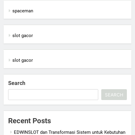
spaceman
slot gacor
slot gacor
Search
SEARCH
Recent Posts
EDWINSLOT dan Transformasi Sistem untuk Kebutuhan