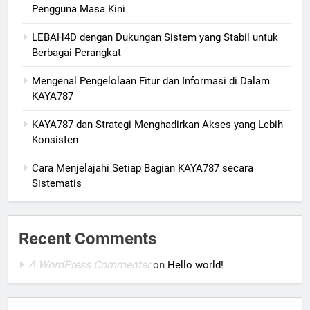
Pengguna Masa Kini
LEBAH4D dengan Dukungan Sistem yang Stabil untuk
Berbagai Perangkat
Mengenal Pengelolaan Fitur dan Informasi di Dalam
KAYA787
KAYA787 dan Strategi Menghadirkan Akses yang Lebih
Konsisten
Cara Menjelajahi Setiap Bagian KAYA787 secara
Sistematis
Recent Comments
A WordPress Commenter
on
Hello world!