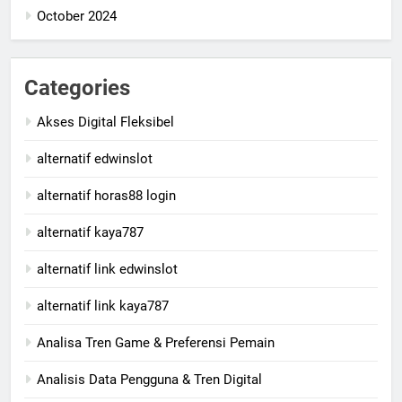
October 2024
Categories
Akses Digital Fleksibel
alternatif edwinslot
alternatif horas88 login
alternatif kaya787
alternatif link edwinslot
alternatif link kaya787
Analisa Tren Game & Preferensi Pemain
Analisis Data Pengguna & Tren Digital