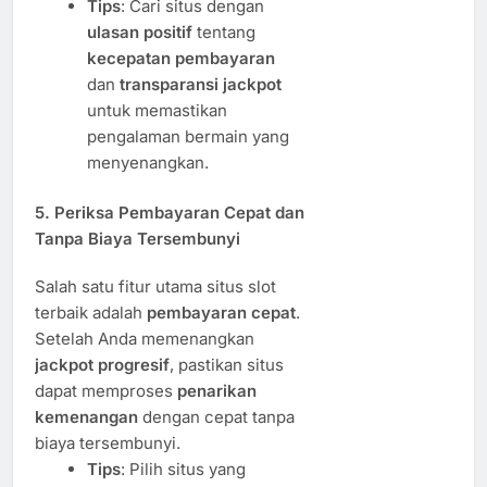
Tips
: Cari situs dengan
ulasan positif
tentang
kecepatan pembayaran
dan
transparansi jackpot
untuk memastikan
pengalaman bermain yang
menyenangkan.
5.
Periksa Pembayaran Cepat dan
Tanpa Biaya Tersembunyi
Salah satu fitur utama situs slot
terbaik adalah
pembayaran cepat
.
Setelah Anda memenangkan
jackpot progresif
, pastikan situs
dapat memproses
penarikan
kemenangan
dengan cepat tanpa
biaya tersembunyi.
Tips
: Pilih situs yang