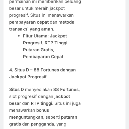
permainan ini memberikan peluang
besar untuk meraih jackpot
progresif. Situs ini menawarkan
pembayaran cepat
dan
metode
transaksi yang aman
.
Fitur Utama
:
Jackpot
Progresif
,
RTP Tinggi
,
Putaran Gratis
,
Pembayaran Cepat
4.
Situs D – 88 Fortunes dengan
Jackpot Progresif
Situs D
menyediakan
88 Fortunes
,
slot progresif dengan
jackpot
besar
dan
RTP tinggi
. Situs ini juga
menawarkan
bonus
menguntungkan
, seperti
putaran
gratis
dan
pengganda
, yang