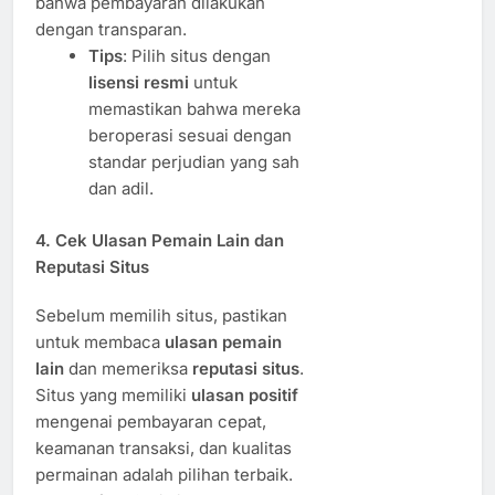
bahwa pembayaran dilakukan
dengan transparan.
Tips
: Pilih situs dengan
lisensi resmi
untuk
memastikan bahwa mereka
beroperasi sesuai dengan
standar perjudian yang sah
dan adil.
4.
Cek Ulasan Pemain Lain dan
Reputasi Situs
Sebelum memilih situs, pastikan
untuk membaca
ulasan pemain
lain
dan memeriksa
reputasi situs
.
Situs yang memiliki
ulasan positif
mengenai pembayaran cepat,
keamanan transaksi, dan kualitas
permainan adalah pilihan terbaik.