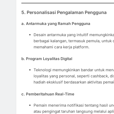
5. Personalisasi Pengalaman Pengguna
a. Antarmuka yang Ramah Pengguna
Desain antarmuka yang intuitif memungkinka
berbagai kalangan, termasuk pemula, untuk
memahami cara kerja platform.
b. Program Loyalitas Digital
Teknologi memungkinkan bandar untuk men
loyalitas yang personal, seperti cashback, di
hadiah eksklusif berdasarkan aktivitas pemai
c. Pemberitahuan Real-Time
Pemain menerima notifikasi tentang hasil un
atau pengingat taruhan langsung melalui apli