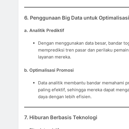
6. Penggunaan Big Data untuk Optimalisas
a. Analitik Prediktif
Dengan menggunakan data besar, bandar tog
memprediksi tren pasar dan perilaku pemai
layanan mereka.
b. Optimalisasi Promosi
Data analitik membantu bandar memahami p
paling efektif, sehingga mereka dapat meng
daya dengan lebih efisien.
7. Hiburan Berbasis Teknologi