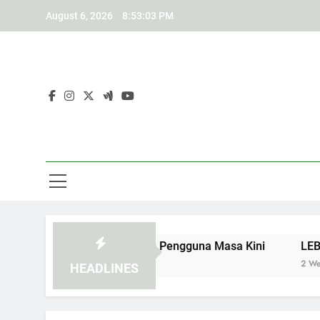
Skip
August 6, 2026
8:53:04 PM
to
content
Hid
Dapatkan 
m untuk Kebutuhan Pengguna Masa Kini
LEBAH4D dengan
2 Weeks Ago
HEADLINES