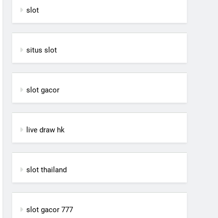
slot
situs slot
slot gacor
live draw hk
slot thailand
slot gacor 777