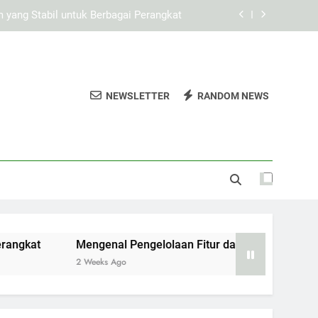
yang Stabil untuk Berbagai Perangkat
Fitur dan Informasi di Dalam KAYA787
ghadirkan Akses yang Lebih Konsisten
NEWSLETTER
RANDOM NEWS
 untuk Kebutuhan Pengguna Masa Kini
s
yang Stabil untuk Berbagai Perangkat
icos. Solusi Untuk Kebutuhan Rumah Anda.
Fitur dan Informasi di Dalam KAYA787
ghadirkan Akses yang Lebih Konsisten
Mengenal Pengelolaan Fitur dan Informasi di Dalam KAYA
2 Weeks Ago