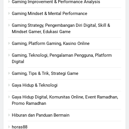
Gaming Improvement & Performance Analysis
Gaming Mindset & Mental Performance
Gaming Strategy, Pengembangan Diri Digital, Skill &
Mindset Gamer, Edukasi Game
Gaming, Platform Gaming, Kasino Online
Gaming, Teknologi, Pengalaman Pengguna, Platform
Digital
Gaming, Tips & Trik, Strategi Game
Gaya Hidup & Teknologi
Gaya Hidup Digital, Komunitas Online, Event Ramadhan,
Promo Ramadhan
Hiburan dan Panduan Bermain
horas88