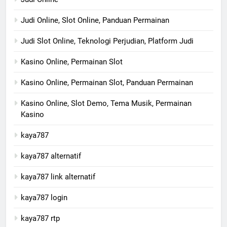
Judi Online, Slot Online, Panduan Permainan
Judi Slot Online, Teknologi Perjudian, Platform Judi
Kasino Online, Permainan Slot
Kasino Online, Permainan Slot, Panduan Permainan
Kasino Online, Slot Demo, Tema Musik, Permainan
Kasino
kaya787
kaya787 alternatif
kaya787 link alternatif
kaya787 login
kaya787 rtp