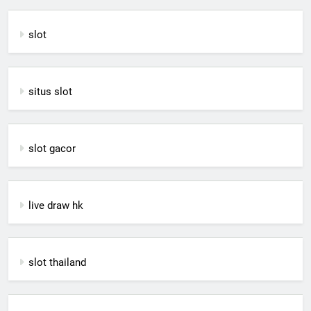
slot
situs slot
slot gacor
live draw hk
slot thailand