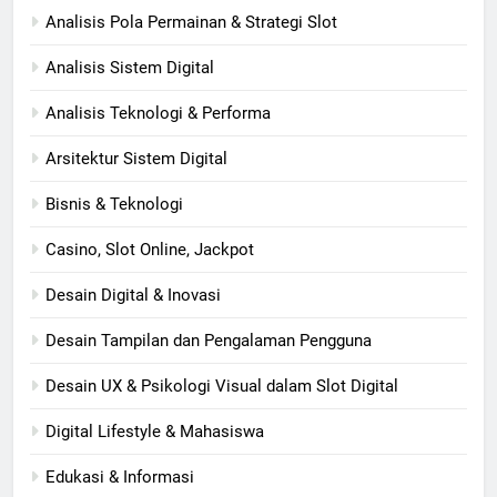
Analisis Pola Permainan & Strategi Slot
Analisis Sistem Digital
Analisis Teknologi & Performa
Arsitektur Sistem Digital
Bisnis & Teknologi
Casino, Slot Online, Jackpot
Desain Digital & Inovasi
Desain Tampilan dan Pengalaman Pengguna
Desain UX & Psikologi Visual dalam Slot Digital
Digital Lifestyle & Mahasiswa
Edukasi & Informasi