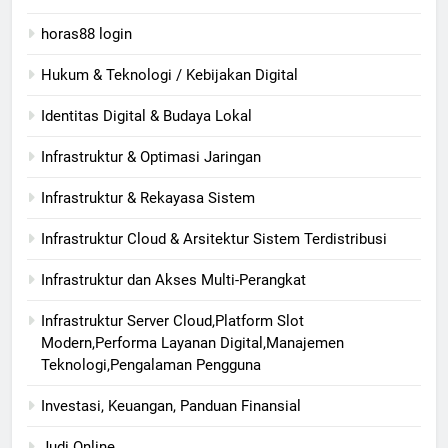
horas88 login
Hukum & Teknologi / Kebijakan Digital
Identitas Digital & Budaya Lokal
Infrastruktur & Optimasi Jaringan
Infrastruktur & Rekayasa Sistem
Infrastruktur Cloud & Arsitektur Sistem Terdistribusi
Infrastruktur dan Akses Multi-Perangkat
Infrastruktur Server Cloud,Platform Slot
Modern,Performa Layanan Digital,Manajemen
Teknologi,Pengalaman Pengguna
Investasi, Keuangan, Panduan Finansial
Judi Online