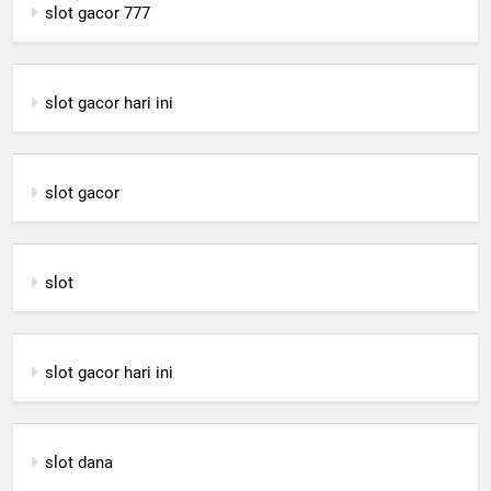
slot gacor 777
slot gacor hari ini
slot gacor
slot
slot gacor hari ini
slot dana