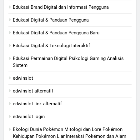
Edukasi Brand Digital dan Informasi Pengguna
Edukasi Digital & Panduan Pengguna
Edukasi Digital & Panduan Pengguna Baru
Edukasi Digital & Teknologi Interaktif
Edukasi Permainan Digital Psikologi Gaming Analisis
Sistem
edwinslot
edwinslot alternatif
edwinslot link alternatif
edwinslot login
Ekologi Dunia Pokémon Mitologi dan Lore Pokémon
Kehidupan Pokémon Liar Interaksi Pokémon dan Alam