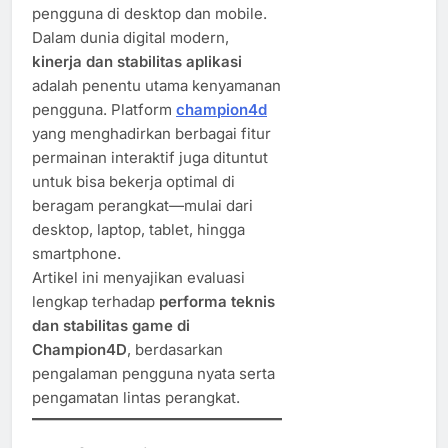
pengguna di desktop dan mobile.
Dalam dunia digital modern,
kinerja dan stabilitas aplikasi
adalah penentu utama kenyamanan
pengguna. Platform
champion4d
yang menghadirkan berbagai fitur
permainan interaktif juga dituntut
untuk bisa bekerja optimal di
beragam perangkat—mulai dari
desktop, laptop, tablet, hingga
smartphone.
Artikel ini menyajikan evaluasi
lengkap terhadap
performa teknis
dan stabilitas game di
Champion4D
, berdasarkan
pengalaman pengguna nyata serta
pengamatan lintas perangkat.