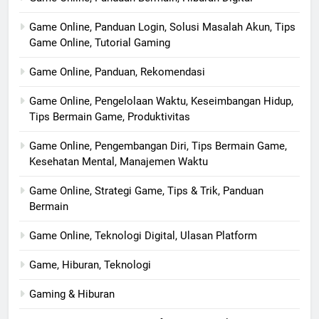
Game Online, Panduan Login, Solusi Masalah Akun, Tips
Game Online, Tutorial Gaming
Game Online, Panduan, Rekomendasi
Game Online, Pengelolaan Waktu, Keseimbangan Hidup,
Tips Bermain Game, Produktivitas
Game Online, Pengembangan Diri, Tips Bermain Game,
Kesehatan Mental, Manajemen Waktu
Game Online, Strategi Game, Tips & Trik, Panduan
Bermain
Game Online, Teknologi Digital, Ulasan Platform
Game, Hiburan, Teknologi
Gaming & Hiburan