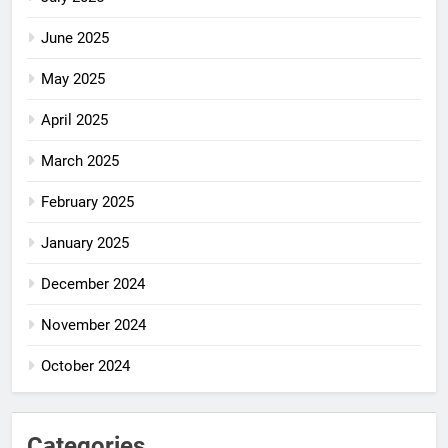
June 2025
May 2025
April 2025
March 2025
February 2025
January 2025
December 2024
November 2024
October 2024
Categories