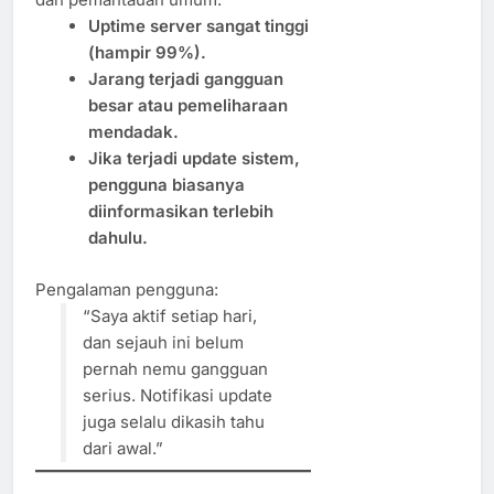
Uptime server sangat tinggi
(hampir 99%).
Jarang terjadi gangguan
besar atau pemeliharaan
mendadak.
Jika terjadi update sistem,
pengguna biasanya
diinformasikan terlebih
dahulu.
Pengalaman pengguna:
“Saya aktif setiap hari,
dan sejauh ini belum
pernah nemu gangguan
serius. Notifikasi update
juga selalu dikasih tahu
dari awal.”