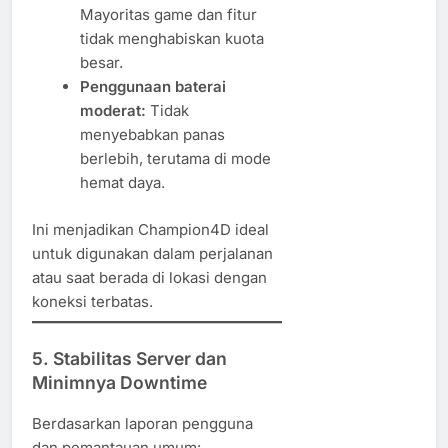
Mayoritas game dan fitur
tidak menghabiskan kuota
besar.
Penggunaan baterai
moderat:
Tidak
menyebabkan panas
berlebih, terutama di mode
hemat daya.
Ini menjadikan Champion4D ideal
untuk digunakan dalam perjalanan
atau saat berada di lokasi dengan
koneksi terbatas.
5. Stabilitas Server dan
Minimnya Downtime
Berdasarkan laporan pengguna
dan pemantauan umum: