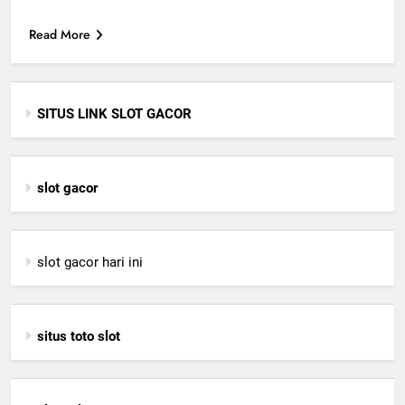
Read More
SITUS LINK SLOT GACOR
slot gacor
slot gacor hari ini
situs toto slot