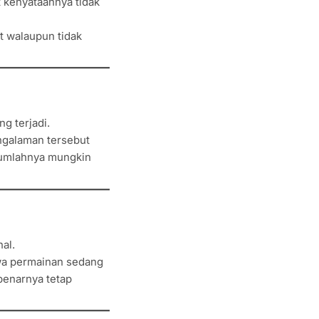
t kenyataannya tidak
t walaupun tidak
g terjadi.
ngalaman tersebut
jumlahnya mungkin
al.
wa permainan sedang
benarnya tetap