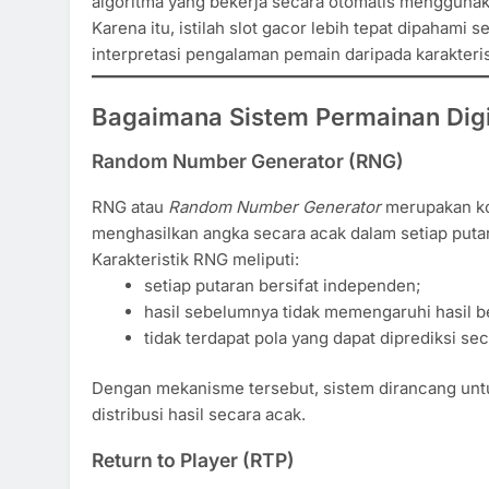
algoritma yang bekerja secara otomatis menggunak
Karena itu, istilah slot gacor lebih tepat dipahami 
interpretasi pengalaman pemain daripada karakteri
Bagaimana Sistem Permainan Digi
Random Number Generator (RNG)
RNG atau
Random Number Generator
merupakan k
menghasilkan angka secara acak dalam setiap puta
Karakteristik RNG meliputi:
setiap putaran bersifat independen;
hasil sebelumnya tidak memengaruhi hasil b
tidak terdapat pola yang dapat diprediksi se
Dengan mekanisme tersebut, sistem dirancang unt
distribusi hasil secara acak.
Return to Player (RTP)