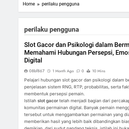
Home
perilaku pengguna
perilaku pengguna
Slot Gacor dan Psikologi dalam Ber
Memahami Hubungan Persepsi, Emos
Digital
08bf867
1 Month Ago
0
10 Mins
Pelajari hubungan slot gacor dan psikologi dalam 
penjelasan sistem RNG, RTP, probabilitas, serta fa
membentuk persepsi pemain.
Istilah
slot gacor
telah menjadi bagian dari percakap
komunitas permainan digital. Banyak pemain mengg
tersebut untuk menggambarkan permainan yang d
memberikan hasil yang lebih baik dibandingkan bi
demikian, dari sudut pandang teknis, istilah ini b