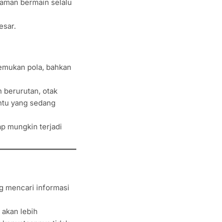
laman bermain selalu
esar.
emukan pola, bahkan
berurutan, otak
ntu yang sedang
ap mungkin terjadi
g mencari informasi
 akan lebih