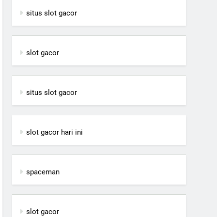
situs slot gacor
slot gacor
situs slot gacor
slot gacor hari ini
spaceman
slot gacor