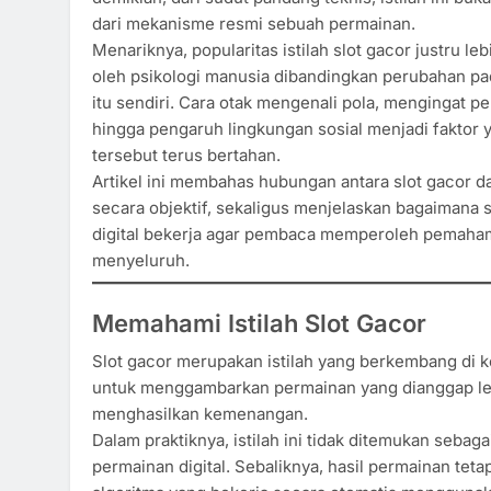
dari mekanisme resmi sebuah permainan.
Menariknya, popularitas istilah slot gacor justru le
oleh psikologi manusia dibandingkan perubahan p
itu sendiri. Cara otak mengenali pola, mengingat pe
hingga pengaruh lingkungan sosial menjadi faktor 
tersebut terus bertahan.
Artikel ini membahas hubungan antara slot gacor d
secara objektif, sekaligus menjelaskan bagaimana
digital bekerja agar pembaca memperoleh pemaha
menyeluruh.
Memahami Istilah Slot Gacor
Slot gacor merupakan istilah yang berkembang di 
untuk menggambarkan permainan yang dianggap le
menghasilkan kemenangan.
Dalam praktiknya, istilah ini tidak ditemukan sebagai
permainan digital. Sebaliknya, hasil permainan teta