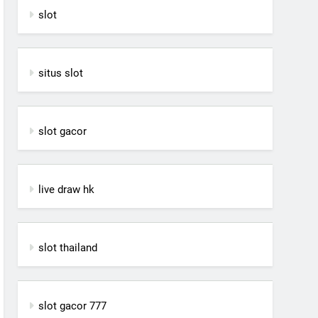
slot
situs slot
slot gacor
live draw hk
slot thailand
slot gacor 777