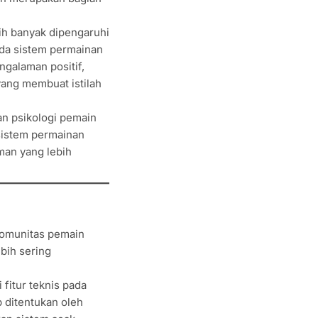
bih banyak dipengaruhi
ada sistem permainan
ngalaman positif,
yang membuat istilah
an psikologi pemain
 sistem permainan
man yang lebih
komunitas pemain
bih sering
 fitur teknis pada
p ditentukan oleh