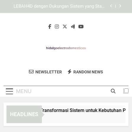
Skip
Mengenal Pengelolaan Fitur dan Informasi di
to
Dalam KAYA787
content
KAYA787 dan Strategi Menghadirkan Akses yang
Lebih Konsisten
EDWINSLOT dan Transformasi Sistem untuk
Kebutuhan Pengguna Masa Kini
LEBAH4D dengan Dukungan Sistem yang Stabil
untuk Berbagai Perangkat
Mengenal Pengelolaan Fitur dan Informasi di
Dalam KAYA787
Hidalgo
Dapatkan Peralatan Rumah Tangga
KAYA787 dan Strategi Menghadirkan Akses yang
NEWSLETTER
RANDOM NEWS
Electrodoméstic
Lebih Konsisten
Berkualitas Di Hidalgo Electrodomésticos.
Solusi Untuk Kebutuhan Rumah Anda.
MENU
WINSLOT dan Transformasi Sistem untuk Kebutuhan Penggun
HEADLINES
Weeks Ago