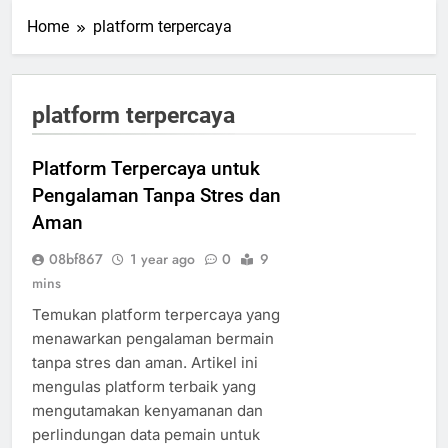
Home
platform terpercaya
platform terpercaya
Platform Terpercaya untuk
Pengalaman Tanpa Stres dan
Aman
08bf867
1 year ago
0
9
mins
Temukan platform terpercaya yang
menawarkan pengalaman bermain
tanpa stres dan aman. Artikel ini
mengulas platform terbaik yang
mengutamakan kenyamanan dan
perlindungan data pemain untuk