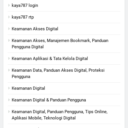
kaya787 login
kaya787 rtp
Keamanan Akses Digital
Keamanan Akses, Manajemen Bookmark, Panduan
Pengguna Digital
Keamanan Aplikasi & Tata Kelola Digital
Keamanan Data, Panduan Akses Digital, Proteksi
Pengguna
Keamanan Digital
Keamanan Digital & Panduan Pengguna
Keamanan Digital, Panduan Pengguna, Tips Online,
Aplikasi Mobile, Teknologi Digital