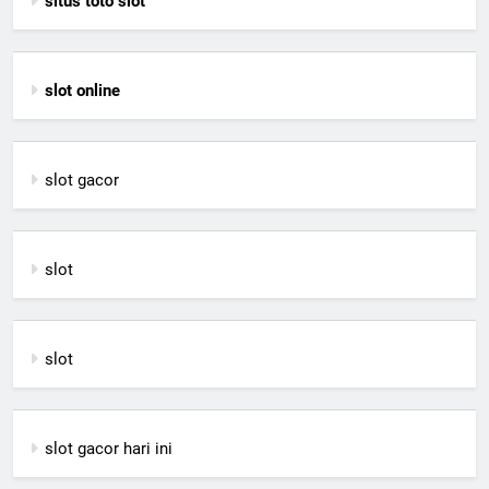
situs toto slot
slot online
slot gacor
slot
slot
slot gacor hari ini