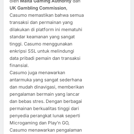
oleh
Malta Gaming Authority
dan
UK Gambling Commission
,
Casumo memastikan bahwa semua
transaksi dan permainan yang
dilakukan di platform ini mematuhi
standar keamanan yang sangat
tinggi. Casumo menggunakan
enkripsi SSL untuk melindungi
data pribadi pemain dan transaksi
finansial.
Casumo juga menawarkan
antarmuka yang sangat sederhana
dan mudah dinavigasi, memberikan
pengalaman bermain yang lancar
dan bebas stres. Dengan berbagai
permainan berkualitas tinggi dari
penyedia perangkat lunak seperti
Microgaming dan Play’n GO,
Casumo menawarkan pengalaman