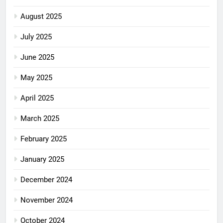
August 2025
July 2025
June 2025
May 2025
April 2025
March 2025
February 2025
January 2025
December 2024
November 2024
October 2024