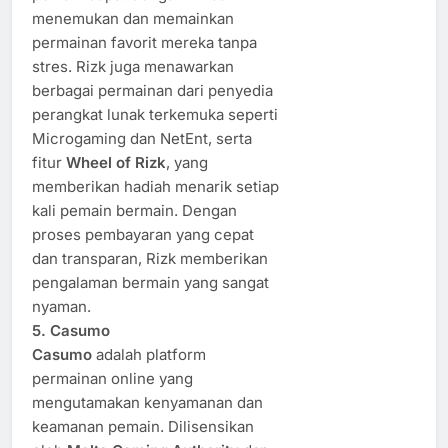
menemukan dan memainkan
permainan favorit mereka tanpa
stres. Rizk juga menawarkan
berbagai permainan dari penyedia
perangkat lunak terkemuka seperti
Microgaming dan NetEnt, serta
fitur
Wheel of Rizk
, yang
memberikan hadiah menarik setiap
kali pemain bermain. Dengan
proses pembayaran yang cepat
dan transparan, Rizk memberikan
pengalaman bermain yang sangat
nyaman.
5. Casumo
Casumo
adalah platform
permainan online yang
mengutamakan kenyamanan dan
keamanan pemain. Dilisensikan