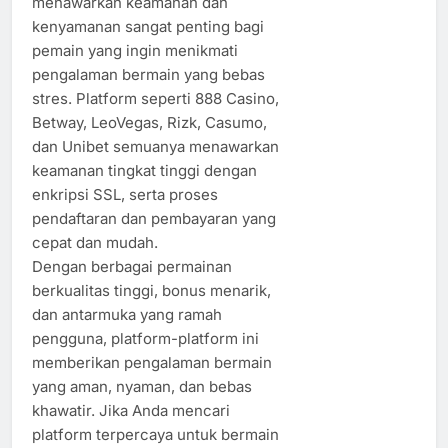
menawarkan keamanan dan
kenyamanan sangat penting bagi
pemain yang ingin menikmati
pengalaman bermain yang bebas
stres. Platform seperti 888 Casino,
Betway, LeoVegas, Rizk, Casumo,
dan Unibet semuanya menawarkan
keamanan tingkat tinggi dengan
enkripsi SSL, serta proses
pendaftaran dan pembayaran yang
cepat dan mudah.
Dengan berbagai permainan
berkualitas tinggi, bonus menarik,
dan antarmuka yang ramah
pengguna, platform-platform ini
memberikan pengalaman bermain
yang aman, nyaman, dan bebas
khawatir. Jika Anda mencari
platform terpercaya untuk bermain