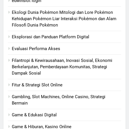
edwinslot login
Ekologi Dunia Pokémon Mitologi dan Lore Pokémon
Kehidupan Pokémon Liar Interaksi Pokémon dan Alam
Filosofi Dunia Pokémon
Eksplorasi dan Panduan Platform Digital
Evaluasi Performa Akses
Filantropi & Kewirausahaan, Inovasi Sosial, Ekonomi
Berkelanjutan, Pemberdayaan Komunitas, Strategi
Dampak Sosial
Fitur & Strategi Slot Online
Gambling, Slot Machines, Online Casino, Strategi
Bermain
Game & Edukasi Digital
Game & Hiburan, Kasino Online