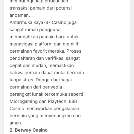
melindungi data pribadi dan
transaksi pemain dari potensi
ancaman.
Antarmuka kaya787 Casino juga
sangat ramah pengguna,
memudahkan pemain baru untuk
menavigasi platform dan memilih
permainan favorit mereka. Proses
pendaftaran dan verifikasi sangat
cepat dan mudah, memastikan
bahwa pemain dapat mulai bermain
tanpa stres. Dengan berbagai
permainan dari penyedia
perangkat lunak terkemuka seperti
Microgaming dan Playtech, 888
Casino menawarkan pengalaman
bermain yang menyenangkan dan
aman.
2. Betway Casino