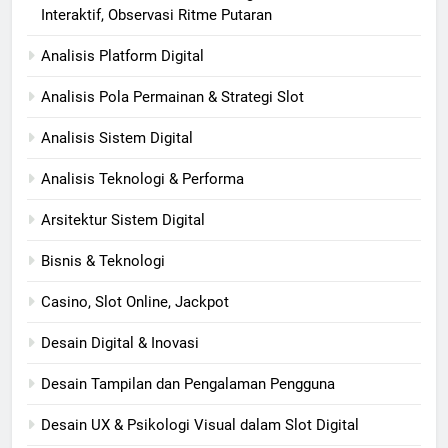
Interaktif, Observasi Ritme Putaran
Analisis Platform Digital
Analisis Pola Permainan & Strategi Slot
Analisis Sistem Digital
Analisis Teknologi & Performa
Arsitektur Sistem Digital
Bisnis & Teknologi
Casino, Slot Online, Jackpot
Desain Digital & Inovasi
Desain Tampilan dan Pengalaman Pengguna
Desain UX & Psikologi Visual dalam Slot Digital