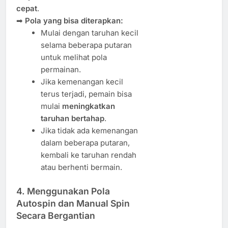
cepat
.
➡
Pola yang bisa diterapkan:
Mulai dengan taruhan kecil
selama beberapa putaran
untuk melihat pola
permainan.
Jika kemenangan kecil
terus terjadi, pemain bisa
mulai
meningkatkan
taruhan bertahap
.
Jika tidak ada kemenangan
dalam beberapa putaran,
kembali ke taruhan rendah
atau berhenti bermain.
4. Menggunakan Pola
Autospin dan Manual Spin
Secara Bergantian