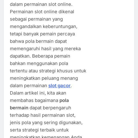
dalam permainan slot online.
Permainan slot online dikenal
sebagai permainan yang
mengandalkan keberuntungan,
tetapi banyak pemain percaya
bahwa pola bermain dapat
memengaruhi hasil yang mereka
dapatkan. Beberapa pemain
bahkan menggunakan pola
tertentu atau strategi khusus untuk
meningkatkan peluang menang
dalam permainan
slot gacor
.
Dalam artikel ini, kita akan
membahas bagaimana
pola
bermain
dapat berpengaruh
terhadap hasil permainan slot,
jenis pola yang sering digunakan,
serta strategi terbaik untuk
meningkatkan kemenangan Anda.