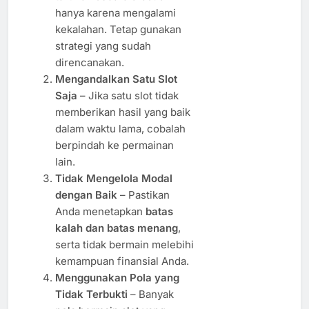
hanya karena mengalami
kekalahan. Tetap gunakan
strategi yang sudah
direncanakan.
Mengandalkan Satu Slot
Saja
– Jika satu slot tidak
memberikan hasil yang baik
dalam waktu lama, cobalah
berpindah ke permainan
lain.
Tidak Mengelola Modal
dengan Baik
– Pastikan
Anda menetapkan
batas
kalah dan batas menang
,
serta tidak bermain melebihi
kemampuan finansial Anda.
Menggunakan Pola yang
Tidak Terbukti
– Banyak