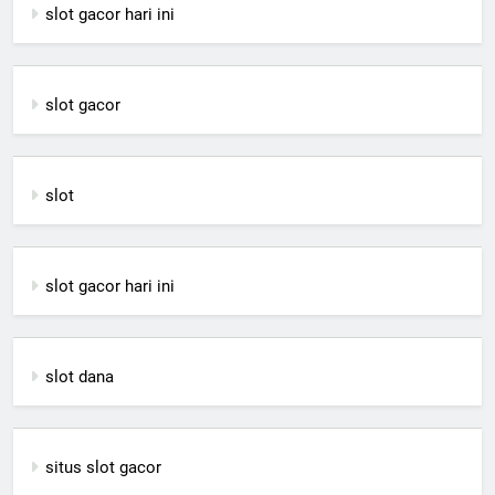
slot gacor hari ini
slot gacor
slot
slot gacor hari ini
slot dana
situs slot gacor