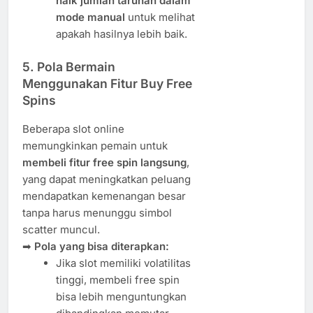
naik jumlah taruhan dalam
mode manual
untuk melihat
apakah hasilnya lebih baik.
5. Pola Bermain
Menggunakan Fitur Buy Free
Spins
Beberapa slot online
memungkinkan pemain untuk
membeli fitur free spin langsung
,
yang dapat meningkatkan peluang
mendapatkan kemenangan besar
tanpa harus menunggu simbol
scatter muncul.
➡
Pola yang bisa diterapkan:
Jika slot memiliki volatilitas
tinggi, membeli free spin
bisa lebih menguntungkan