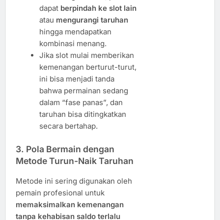
dapat
berpindah ke slot lain
atau
mengurangi taruhan
hingga mendapatkan
kombinasi menang.
Jika slot mulai memberikan
kemenangan berturut-turut,
ini bisa menjadi tanda
bahwa permainan sedang
dalam “fase panas”, dan
taruhan bisa ditingkatkan
secara bertahap.
3. Pola Bermain dengan
Metode Turun-Naik Taruhan
Metode ini sering digunakan oleh
pemain profesional untuk
memaksimalkan kemenangan
tanpa kehabisan saldo terlalu