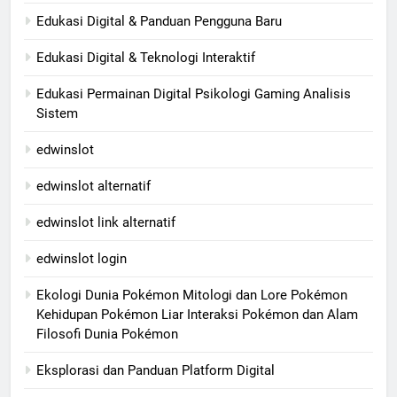
Edukasi Digital & Panduan Pengguna Baru
Edukasi Digital & Teknologi Interaktif
Edukasi Permainan Digital Psikologi Gaming Analisis
Sistem
edwinslot
edwinslot alternatif
edwinslot link alternatif
edwinslot login
Ekologi Dunia Pokémon Mitologi dan Lore Pokémon
Kehidupan Pokémon Liar Interaksi Pokémon dan Alam
Filosofi Dunia Pokémon
Eksplorasi dan Panduan Platform Digital