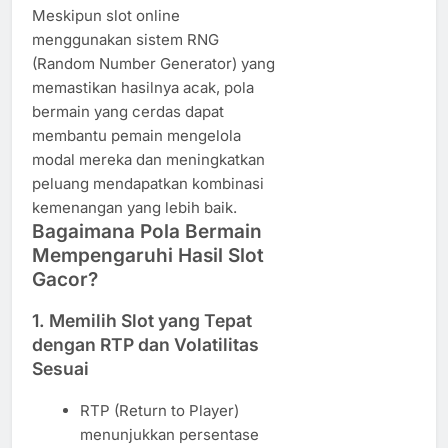
Meskipun slot online
menggunakan sistem RNG
(Random Number Generator) yang
memastikan hasilnya acak, pola
bermain yang cerdas dapat
membantu pemain mengelola
modal mereka dan meningkatkan
peluang mendapatkan kombinasi
kemenangan yang lebih baik.
Bagaimana Pola Bermain
Mempengaruhi Hasil Slot
Gacor?
1. Memilih Slot yang Tepat
dengan RTP dan Volatilitas
Sesuai
RTP (Return to Player)
menunjukkan persentase