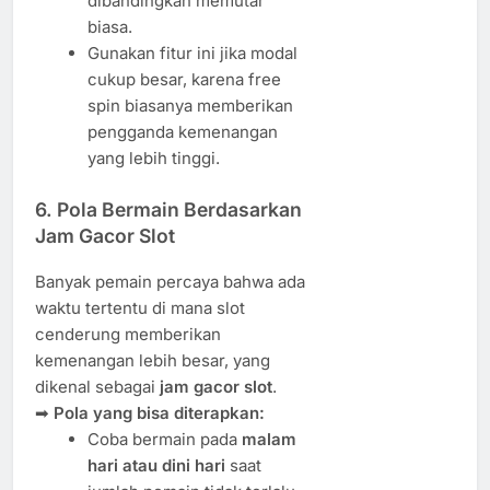
dibandingkan memutar
biasa.
Gunakan fitur ini jika modal
cukup besar, karena free
spin biasanya memberikan
pengganda kemenangan
yang lebih tinggi.
6. Pola Bermain Berdasarkan
Jam Gacor Slot
Banyak pemain percaya bahwa ada
waktu tertentu di mana slot
cenderung memberikan
kemenangan lebih besar, yang
dikenal sebagai
jam gacor slot
.
➡
Pola yang bisa diterapkan:
Coba bermain pada
malam
hari atau dini hari
saat