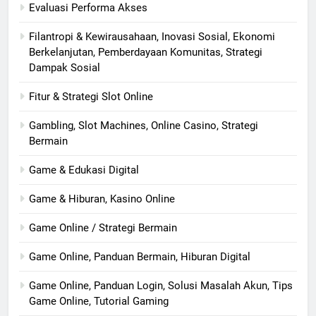
Evaluasi Performa Akses
Filantropi & Kewirausahaan, Inovasi Sosial, Ekonomi
Berkelanjutan, Pemberdayaan Komunitas, Strategi
Dampak Sosial
Fitur & Strategi Slot Online
Gambling, Slot Machines, Online Casino, Strategi
Bermain
Game & Edukasi Digital
Game & Hiburan, Kasino Online
Game Online / Strategi Bermain
Game Online, Panduan Bermain, Hiburan Digital
Game Online, Panduan Login, Solusi Masalah Akun, Tips
Game Online, Tutorial Gaming