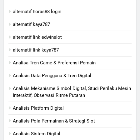
alternatif horas88 login
alternatif kaya787
alternatif link edwinslot
alternatif link kaya787
Analisa Tren Game & Preferensi Pemain
Analisis Data Pengguna & Tren Digital
Analisis Mekanisme Simbol Digital, Studi Perilaku Mesin
Interaktif, Observasi Ritme Putaran
Analisis Platform Digital
Analisis Pola Permainan & Strategi Slot
Analisis Sistem Digital