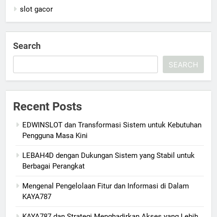
slot gacor
Search
SEARCH
Recent Posts
EDWINSLOT dan Transformasi Sistem untuk Kebutuhan
Pengguna Masa Kini
LEBAH4D dengan Dukungan Sistem yang Stabil untuk
Berbagai Perangkat
Mengenal Pengelolaan Fitur dan Informasi di Dalam
KAYA787
KAYA787 dan Strategi Menghadirkan Akses yang Lebih