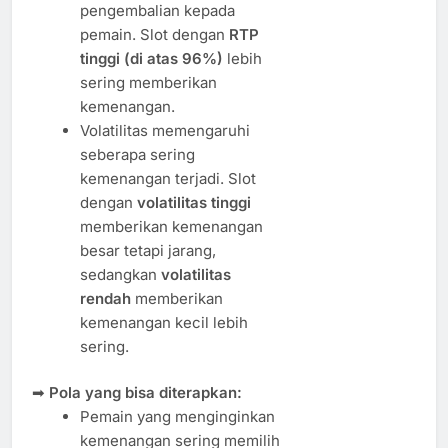
pengembalian kepada
pemain. Slot dengan
RTP
tinggi (di atas 96%)
lebih
sering memberikan
kemenangan.
Volatilitas memengaruhi
seberapa sering
kemenangan terjadi. Slot
dengan
volatilitas tinggi
memberikan kemenangan
besar tetapi jarang,
sedangkan
volatilitas
rendah
memberikan
kemenangan kecil lebih
sering.
➡
Pola yang bisa diterapkan:
Pemain yang menginginkan
kemenangan sering memilih