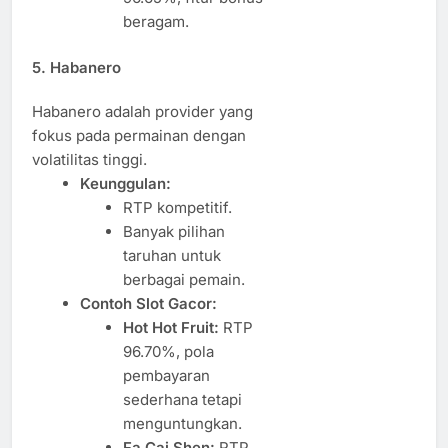
beragam.
5. Habanero
Habanero adalah provider yang
fokus pada permainan dengan
volatilitas tinggi.
Keunggulan:
RTP kompetitif.
Banyak pilihan
taruhan untuk
berbagai pemain.
Contoh Slot Gacor:
Hot Hot Fruit:
RTP
96.70%, pola
pembayaran
sederhana tetapi
menguntungkan.
Fa Cai Shen:
RTP