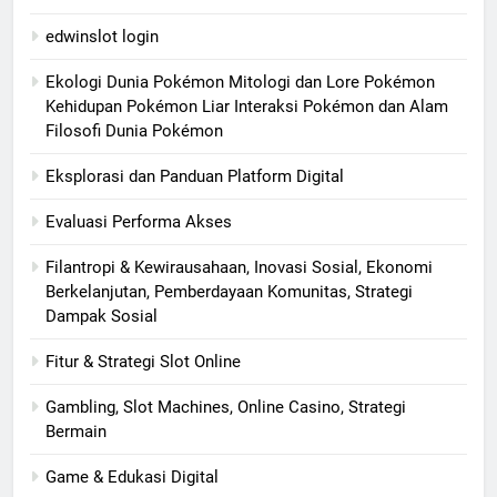
edwinslot login
Ekologi Dunia Pokémon Mitologi dan Lore Pokémon
Kehidupan Pokémon Liar Interaksi Pokémon dan Alam
Filosofi Dunia Pokémon
Eksplorasi dan Panduan Platform Digital
Evaluasi Performa Akses
Filantropi & Kewirausahaan, Inovasi Sosial, Ekonomi
Berkelanjutan, Pemberdayaan Komunitas, Strategi
Dampak Sosial
Fitur & Strategi Slot Online
Gambling, Slot Machines, Online Casino, Strategi
Bermain
Game & Edukasi Digital