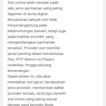
Slot online telah menjadi salah
satu jenis permainan yang paling
digemari di dunia digital.
Kesuksesan sebuah slot tidak
hanya bergantung pada
keberuntungan pemain, tetapi juga
pada kualitas provider yang
mengembangkan permainan
tersebut. Provider slot memiliki
peran penting dalam menentukan
fitur, RTP (Return to Player),
volatilitas, hingga peluang
kemenangan.
Dalam artikel ini, kita akan
membahas slot gacor berdasarkan
jenis provider, memberikan daftar
provider terbaik, serta tips memilih
slot online yang paling sesuai
dengan gaya bermain Anda.