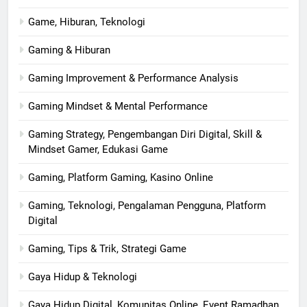
Game, Hiburan, Teknologi
Gaming & Hiburan
Gaming Improvement & Performance Analysis
Gaming Mindset & Mental Performance
Gaming Strategy, Pengembangan Diri Digital, Skill &
Mindset Gamer, Edukasi Game
Gaming, Platform Gaming, Kasino Online
Gaming, Teknologi, Pengalaman Pengguna, Platform
Digital
Gaming, Tips & Trik, Strategi Game
Gaya Hidup & Teknologi
Gaya Hidup Digital, Komunitas Online, Event Ramadhan,