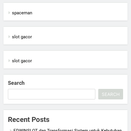
spaceman
slot gacor
slot gacor
Search
SEARCH
Recent Posts
EDWINSLOT dan Transformasi Sistem untuk Kebutuhan