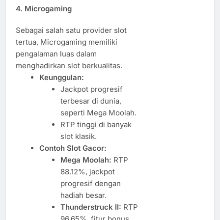
4. Microgaming
Sebagai salah satu provider slot
tertua, Microgaming memiliki
pengalaman luas dalam
menghadirkan slot berkualitas.
Keunggulan:
Jackpot progresif
terbesar di dunia,
seperti Mega Moolah.
RTP tinggi di banyak
slot klasik.
Contoh Slot Gacor:
Mega Moolah:
RTP
88.12%, jackpot
progresif dengan
hadiah besar.
Thunderstruck II:
RTP
96.65%, fitur bonus