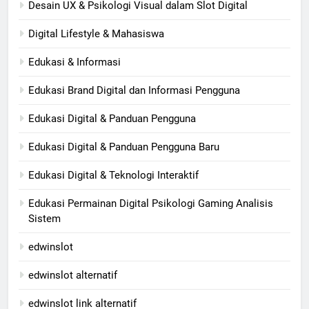
Desain UX & Psikologi Visual dalam Slot Digital
Digital Lifestyle & Mahasiswa
Edukasi & Informasi
Edukasi Brand Digital dan Informasi Pengguna
Edukasi Digital & Panduan Pengguna
Edukasi Digital & Panduan Pengguna Baru
Edukasi Digital & Teknologi Interaktif
Edukasi Permainan Digital Psikologi Gaming Analisis
Sistem
edwinslot
edwinslot alternatif
edwinslot link alternatif