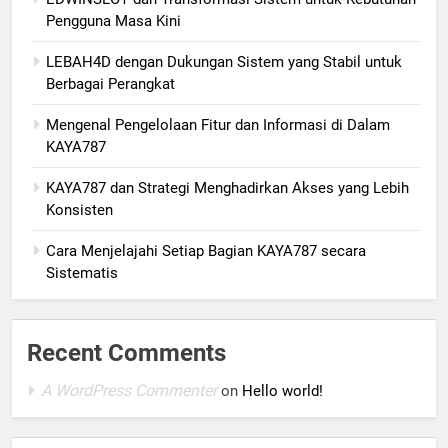
Pengguna Masa Kini
LEBAH4D dengan Dukungan Sistem yang Stabil untuk
Berbagai Perangkat
Mengenal Pengelolaan Fitur dan Informasi di Dalam
KAYA787
KAYA787 dan Strategi Menghadirkan Akses yang Lebih
Konsisten
Cara Menjelajahi Setiap Bagian KAYA787 secara
Sistematis
Recent Comments
A WordPress Commenter
on
Hello world!