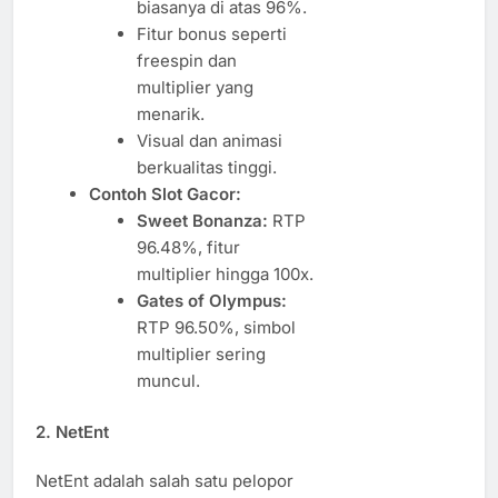
biasanya di atas 96%.
Fitur bonus seperti
freespin dan
multiplier yang
menarik.
Visual dan animasi
berkualitas tinggi.
Contoh Slot Gacor:
Sweet Bonanza:
RTP
96.48%, fitur
multiplier hingga 100x.
Gates of Olympus:
RTP 96.50%, simbol
multiplier sering
muncul.
2. NetEnt
NetEnt adalah salah satu pelopor