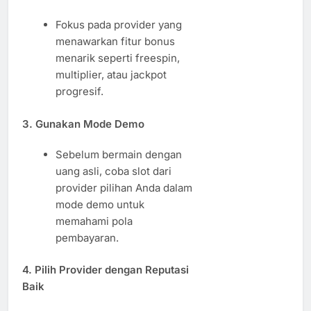
Fokus pada provider yang
menawarkan fitur bonus
menarik seperti freespin,
multiplier, atau jackpot
progresif.
3. Gunakan Mode Demo
Sebelum bermain dengan
uang asli, coba slot dari
provider pilihan Anda dalam
mode demo untuk
memahami pola
pembayaran.
4. Pilih Provider dengan Reputasi
Baik