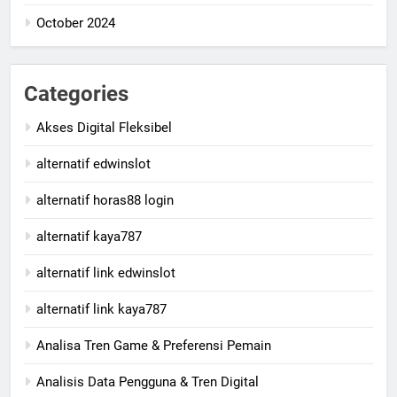
October 2024
Categories
Akses Digital Fleksibel
alternatif edwinslot
alternatif horas88 login
alternatif kaya787
alternatif link edwinslot
alternatif link kaya787
Analisa Tren Game & Preferensi Pemain
Analisis Data Pengguna & Tren Digital