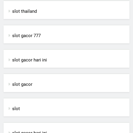
slot thailand
slot gacor 777
slot gacor hari ini
slot gacor
slot
slot gacor hari ini