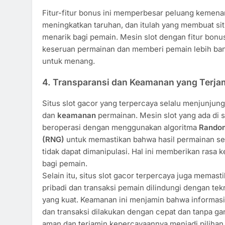
Fitur-fitur bonus ini memperbesar peluang kemen
meningkatkan taruhan, dan itulah yang membuat sit
menarik bagi pemain. Mesin slot dengan fitur bonu
keseruan permainan dan memberi pemain lebih ba
untuk menang.
4.
Transparansi dan Keamanan yang Terja
Situs slot gacor yang terpercaya selalu menjunjung
dan
keamanan
permainan. Mesin slot yang ada di s
beroperasi dengan menggunakan algoritma
Random
(RNG)
untuk memastikan bahwa hasil permainan s
tidak dapat dimanipulasi. Hal ini memberikan rasa k
bagi pemain.
Selain itu, situs slot gacor terpercaya juga memast
pribadi dan transaksi pemain dilindungi dengan te
yang kuat. Keamanan ini menjamin bahwa informas
dan transaksi dilakukan dengan cepat dan tanpa ga
aman dan terjamin kepercayaannya menjadi pilihan