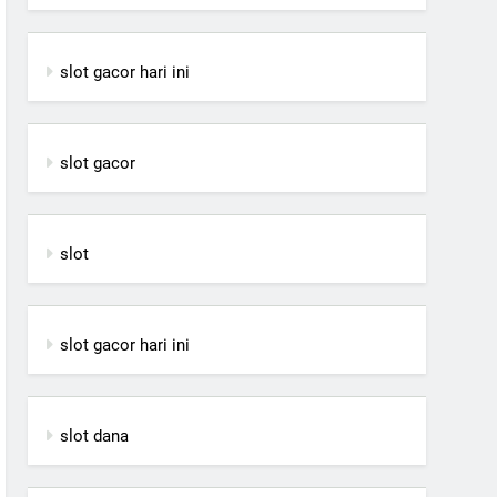
slot gacor hari ini
slot gacor
slot
slot gacor hari ini
slot dana