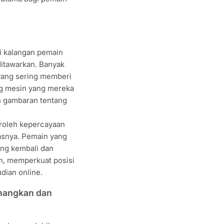
i kalangan pemain
ditawarkan. Banyak
yang sering memberi
ng mesin yang mereka
n gambaran tentang
eroleh kepercayaan
asnya. Pemain yang
ng kembali dan
n, memperkuat posisi
udian online.
nangkan dan