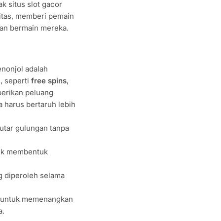
k situs slot gacor
litas, memberi pemain
man bermain mereka.
nonjol adalah
, seperti
free spins
,
erikan peluang
 harus bertaruh lebih
tar gulungan tanpa
tuk membentuk
diperoleh selama
 untuk memenangkan
a.