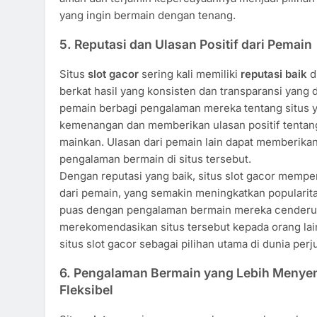
yang ingin bermain dengan tenang.
5.
Reputasi dan Ulasan Positif dari Pemain
Situs
slot gacor
sering kali memiliki
reputasi baik
d
berkat hasil yang konsisten dan transparansi yang 
pemain berbagi pengalaman mereka tentang situs 
kemenangan dan memberikan ulasan positif tenta
mainkan. Ulasan dari pemain lain dapat memberika
pengalaman bermain di situs tersebut.
Dengan reputasi yang baik, situs slot gacor memp
dari pemain, yang semakin meningkatkan popularit
puas dengan pengalaman bermain mereka cenderu
merekomendasikan situs tersebut kepada orang lai
situs slot gacor sebagai pilihan utama di dunia perj
6.
Pengalaman Bermain yang Lebih Menye
Fleksibel