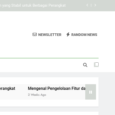
yang Stabil untuk Berbagai Perangkat
Fitur dan Informasi di Dalam KAYA787
ghadirkan Akses yang Lebih Konsisten
NEWSLETTER
RANDOM NEWS
 untuk Kebutuhan Pengguna Masa Kini
s
yang Stabil untuk Berbagai Perangkat
icos. Solusi Untuk Kebutuhan Rumah Anda.
Fitur dan Informasi di Dalam KAYA787
ghadirkan Akses yang Lebih Konsisten
Mengenal Pengelolaan Fitur dan Informasi di Dalam KAYA
2 Weeks Ago