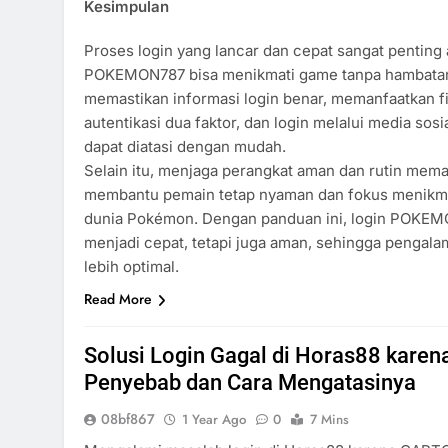
Kesimpulan
Proses login yang lancar dan cepat sangat penting
POKEMON787 bisa menikmati game tanpa hambata
memastikan informasi login benar, memanfaatkan fi
autentikasi dua faktor, dan login melalui media sosi
dapat diatasi dengan mudah.
Selain itu, menjaga perangkat aman dan rutin mema
membantu pemain tetap nyaman dan fokus menikma
dunia Pokémon. Dengan panduan ini, login POKEM
menjadi cepat, tetapi juga aman, sehingga pengal
lebih optimal.
Read More
Solusi Login Gagal di Horas88 kare
Penyebab dan Cara Mengatasinya
08bf867
1 Year Ago
0
7 Mins