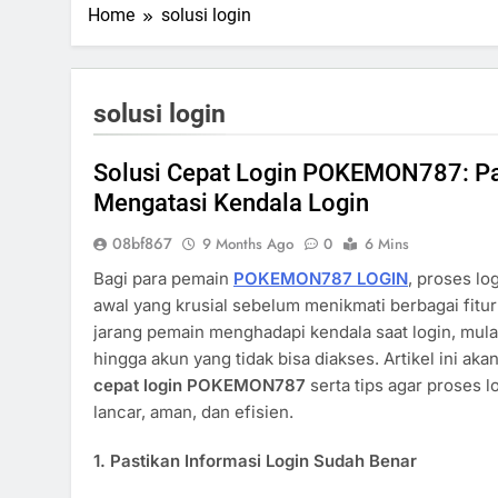
Home
solusi login
solusi login
Solusi Cepat Login POKEMON787: P
Mengatasi Kendala Login
08bf867
9 Months Ago
0
6 Mins
Bagi para pemain
POKEMON787 LOGIN
, proses lo
awal yang krusial sebelum menikmati berbagai fitu
jarang pemain menghadapi kendala saat login, mula
hingga akun yang tidak bisa diakses. Artikel ini a
cepat login POKEMON787
serta tips agar proses l
lancar, aman, dan efisien.
1. Pastikan Informasi Login Sudah Benar