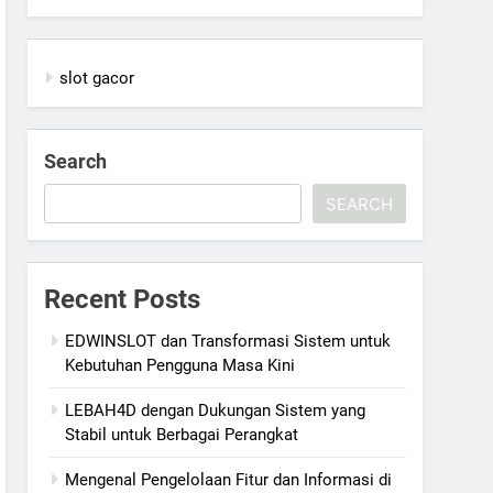
slot gacor
Search
SEARCH
Recent Posts
EDWINSLOT dan Transformasi Sistem untuk
Kebutuhan Pengguna Masa Kini
LEBAH4D dengan Dukungan Sistem yang
Stabil untuk Berbagai Perangkat
Mengenal Pengelolaan Fitur dan Informasi di