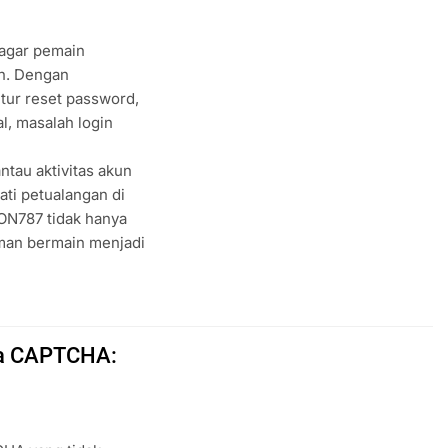
 agar pemain
n. Dengan
tur reset password,
al, masalah login
ntau aktivitas akun
ti petualangan di
ON787 tidak hanya
aman bermain menjadi
na CAPTCHA: