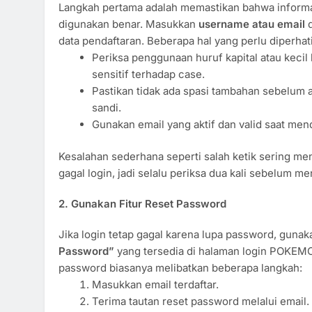
Langkah pertama adalah memastikan bahwa informa
digunakan benar. Masukkan
username atau email
data pendaftaran. Beberapa hal yang perlu diperhat
Periksa penggunaan huruf kapital atau kecil 
sensitif terhadap case.
Pastikan tidak ada spasi tambahan sebelum 
sandi.
Gunakan email yang aktif dan valid saat mend
Kesalahan sederhana seperti salah ketik sering m
gagal login, jadi selalu periksa dua kali sebelum m
2. Gunakan Fitur Reset Password
Jika login tetap gagal karena lupa password, gunak
Password”
yang tersedia di halaman login POKEMO
password biasanya melibatkan beberapa langkah:
Masukkan email terdaftar.
Terima tautan reset password melalui email.