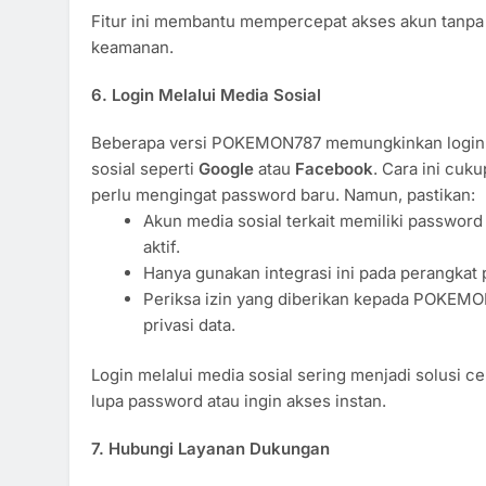
Fitur ini membantu mempercepat akses akun tanp
keamanan.
6. Login Melalui Media Sosial
Beberapa versi POKEMON787 memungkinkan login 
sosial seperti
Google
atau
Facebook
. Cara ini cuk
perlu mengingat password baru. Namun, pastikan:
Akun media sosial terkait memiliki password
aktif.
Hanya gunakan integrasi ini pada perangkat p
Periksa izin yang diberikan kepada POKEM
privasi data.
Login melalui media sosial sering menjadi solusi c
lupa password atau ingin akses instan.
7. Hubungi Layanan Dukungan