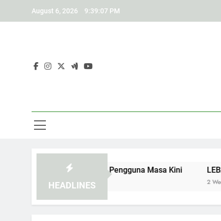
Skip
August 6, 2026
9:39:08 PM
to
content
Hid
Dapatkan 
 untuk Kebutuhan Pengguna Masa Kini
LEBAH4D dengan 
2 Weeks Ago
HEADLINES