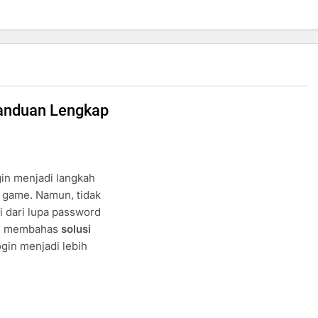
anduan Lengkap
gin menjadi langkah
r game. Namun, tidak
i dari lupa password
kan membahas
solusi
ogin menjadi lebih