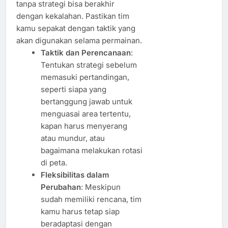
tanpa strategi bisa berakhir
dengan kekalahan. Pastikan tim
kamu sepakat dengan taktik yang
akan digunakan selama permainan.
Taktik dan Perencanaan
:
Tentukan strategi sebelum
memasuki pertandingan,
seperti siapa yang
bertanggung jawab untuk
menguasai area tertentu,
kapan harus menyerang
atau mundur, atau
bagaimana melakukan rotasi
di peta.
Fleksibilitas dalam
Perubahan
: Meskipun
sudah memiliki rencana, tim
kamu harus tetap siap
beradaptasi dengan