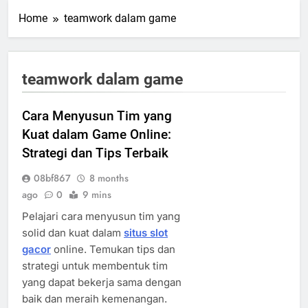
Home
teamwork dalam game
teamwork dalam game
Cara Menyusun Tim yang
Kuat dalam Game Online:
Strategi dan Tips Terbaik
08bf867
8 months
ago
0
9 mins
Pelajari cara menyusun tim yang
solid dan kuat dalam
situs slot
gacor
online. Temukan tips dan
strategi untuk membentuk tim
yang dapat bekerja sama dengan
baik dan meraih kemenangan.