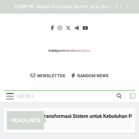
Skip
Mengenal Pengelolaan Fitur dan Informasi di
to
Dalam KAYA787
content
KAYA787 dan Strategi Menghadirkan Akses yang
Lebih Konsisten
EDWINSLOT dan Transformasi Sistem untuk
Kebutuhan Pengguna Masa Kini
LEBAH4D dengan Dukungan Sistem yang Stabil
untuk Berbagai Perangkat
Mengenal Pengelolaan Fitur dan Informasi di
Dalam KAYA787
Hidalgo
Dapatkan Peralatan Rumah Tangga
KAYA787 dan Strategi Menghadirkan Akses yang
NEWSLETTER
RANDOM NEWS
Electrodoméstic
Lebih Konsisten
Berkualitas Di Hidalgo Electrodomésticos.
Solusi Untuk Kebutuhan Rumah Anda.
MENU
WINSLOT dan Transformasi Sistem untuk Kebutuhan Penggun
HEADLINES
Weeks Ago