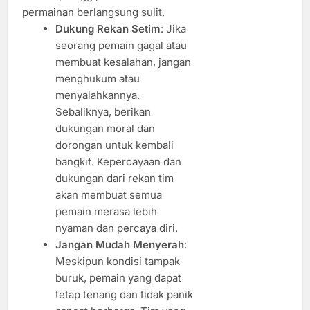
permainan berlangsung sulit.
Dukung Rekan Setim
: Jika
seorang pemain gagal atau
membuat kesalahan, jangan
menghukum atau
menyalahkannya.
Sebaliknya, berikan
dukungan moral dan
dorongan untuk kembali
bangkit. Kepercayaan dan
dukungan dari rekan tim
akan membuat semua
pemain merasa lebih
nyaman dan percaya diri.
Jangan Mudah Menyerah
:
Meskipun kondisi tampak
buruk, pemain yang dapat
tetap tenang dan tidak panik