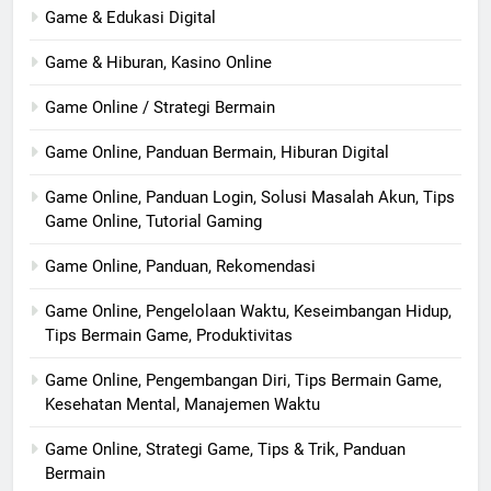
Game & Edukasi Digital
Game & Hiburan, Kasino Online
Game Online / Strategi Bermain
Game Online, Panduan Bermain, Hiburan Digital
Game Online, Panduan Login, Solusi Masalah Akun, Tips
Game Online, Tutorial Gaming
Game Online, Panduan, Rekomendasi
Game Online, Pengelolaan Waktu, Keseimbangan Hidup,
Tips Bermain Game, Produktivitas
Game Online, Pengembangan Diri, Tips Bermain Game,
Kesehatan Mental, Manajemen Waktu
Game Online, Strategi Game, Tips & Trik, Panduan
Bermain