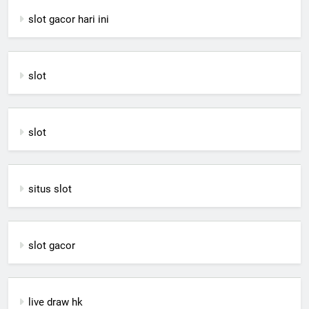
slot gacor hari ini
slot
slot
situs slot
slot gacor
live draw hk