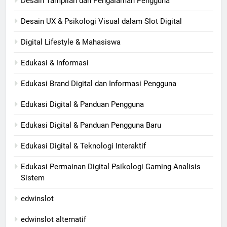
Desain Tampilan dan Pengalaman Pengguna
Desain UX & Psikologi Visual dalam Slot Digital
Digital Lifestyle & Mahasiswa
Edukasi & Informasi
Edukasi Brand Digital dan Informasi Pengguna
Edukasi Digital & Panduan Pengguna
Edukasi Digital & Panduan Pengguna Baru
Edukasi Digital & Teknologi Interaktif
Edukasi Permainan Digital Psikologi Gaming Analisis
Sistem
edwinslot
edwinslot alternatif