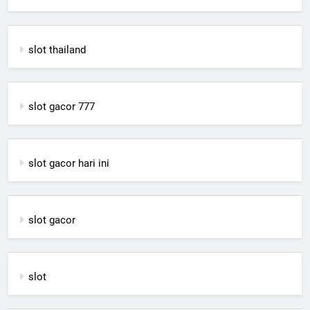
slot thailand
slot gacor 777
slot gacor hari ini
slot gacor
slot