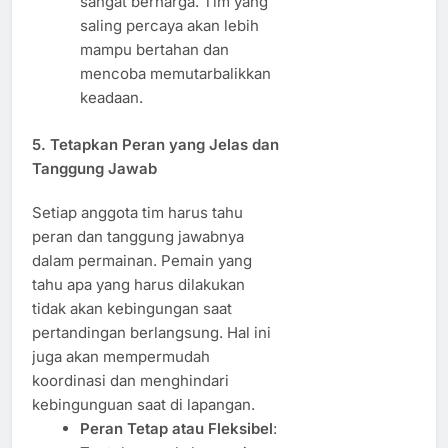
sangat berharga. Tim yang
saling percaya akan lebih
mampu bertahan dan
mencoba memutarbalikkan
keadaan.
5. Tetapkan Peran yang Jelas dan
Tanggung Jawab
Setiap anggota tim harus tahu
peran dan tanggung jawabnya
dalam permainan. Pemain yang
tahu apa yang harus dilakukan
tidak akan kebingungan saat
pertandingan berlangsung. Hal ini
juga akan mempermudah
koordinasi dan menghindari
kebingunguan saat di lapangan.
Peran Tetap atau Fleksibel
: