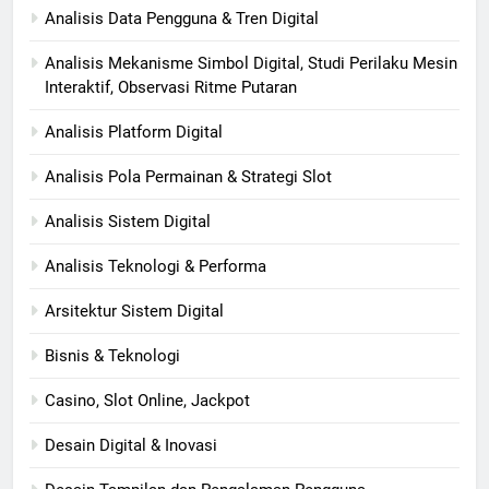
Analisis Data Pengguna & Tren Digital
Analisis Mekanisme Simbol Digital, Studi Perilaku Mesin
Interaktif, Observasi Ritme Putaran
Analisis Platform Digital
Analisis Pola Permainan & Strategi Slot
Analisis Sistem Digital
Analisis Teknologi & Performa
Arsitektur Sistem Digital
Bisnis & Teknologi
Casino, Slot Online, Jackpot
Desain Digital & Inovasi