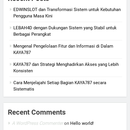
EDWINSLOT dan Transformasi Sistem untuk Kebutuhan
Pengguna Masa Kini
LEBAH4D dengan Dukungan Sistem yang Stabil untuk
Berbagai Perangkat
Mengenal Pengelolaan Fitur dan Informasi di Dalam
KAYA787
KAYA787 dan Strategi Menghadirkan Akses yang Lebih
Konsisten
Cara Menjelajahi Setiap Bagian KAYA787 secara
Sistematis
Recent Comments
A WordPress Commenter
on
Hello world!