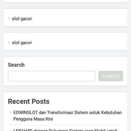
slot gacor
slot gacor
Search
SEARCH
Recent Posts
EDWINSLOT dan Transformasi Sistem untuk Kebutuhan
Pengguna Masa Kini