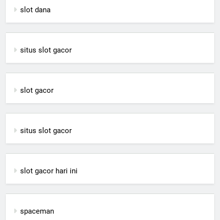
slot dana
situs slot gacor
slot gacor
situs slot gacor
slot gacor hari ini
spaceman