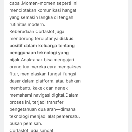
capai.Momen-momen seperti ini
menciptakan komunikasi hangat
yang semakin langka di tengah
rutinitas modern.
Keberadaan Corlaslot juga
mendorong terciptanya
diskusi
positif dalam keluarga tentang
penggunaan teknologi yang
bijak
.Anak-anak bisa mengajari
orang tua mereka cara mengakses
fitur, menjelaskan fungsi-fungsi
dasar dalam platform, atau bahkan
membantu kakek dan nenek
memahami navigasi digital.Dalam
proses ini, terjadi transfer
pengetahuan dua arah—dimana
teknologi menjadi alat pemersatu,
bukan pemisah.
Corlaslot juga sangat