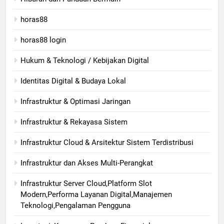
horas88
horas88 login
Hukum & Teknologi / Kebijakan Digital
Identitas Digital & Budaya Lokal
Infrastruktur & Optimasi Jaringan
Infrastruktur & Rekayasa Sistem
Infrastruktur Cloud & Arsitektur Sistem Terdistribusi
Infrastruktur dan Akses Multi-Perangkat
Infrastruktur Server Cloud,Platform Slot
Modern,Performa Layanan Digital,Manajemen
Teknologi,Pengalaman Pengguna