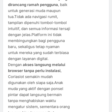
dirancang ramah pengguna
, baik
untuk generasi muda maupun
tua.Tidak ada navigasi rumit,
tampilan dipenuhi tombol-tombol
intuitif, dan semua informasi tersaji
dengan jelas.Platform ini tidak
membingungkan bagi pengguna
baru, sekaligus tetap nyaman
untuk mereka yang sudah terbiasa
dengan layanan digital.
Dengan
akses langsung melalui
browser tanpa perlu instalasi
,
Corlaslot semakin mudah
digunakan oleh siapa saja.Anak
muda yang aktif dengan ponsel
pintar dapat langsung bermain
tanpa menghabiskan waktu
mengatur sistem, sementara orang