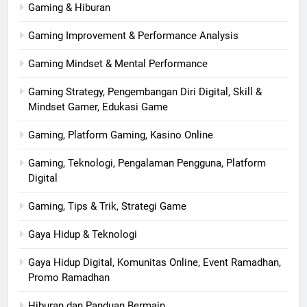
Gaming & Hiburan
Gaming Improvement & Performance Analysis
Gaming Mindset & Mental Performance
Gaming Strategy, Pengembangan Diri Digital, Skill &
Mindset Gamer, Edukasi Game
Gaming, Platform Gaming, Kasino Online
Gaming, Teknologi, Pengalaman Pengguna, Platform
Digital
Gaming, Tips & Trik, Strategi Game
Gaya Hidup & Teknologi
Gaya Hidup Digital, Komunitas Online, Event Ramadhan,
Promo Ramadhan
Hiburan dan Panduan Bermain