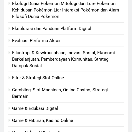
Ekologi Dunia Pokémon Mitologi dan Lore Pokémon
Kehidupan Pokémon Liar Interaksi Pokémon dan Alam
Filosofi Dunia Pokémon
Eksplorasi dan Panduan Platform Digital
Evaluasi Performa Akses
Filantropi & Kewirausahaan, Inovasi Sosial, Ekonomi
Berkelanjutan, Pemberdayaan Komunitas, Strategi
Dampak Sosial
Fitur & Strategi Slot Online
Gambling, Slot Machines, Online Casino, Strategi
Bermain
Game & Edukasi Digital
Game & Hiburan, Kasino Online