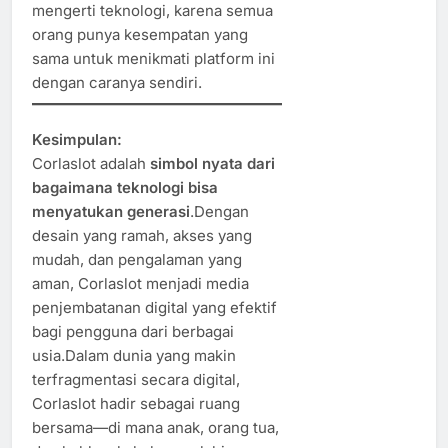
mengerti teknologi, karena semua
orang punya kesempatan yang
sama untuk menikmati platform ini
dengan caranya sendiri.
Kesimpulan:
Corlaslot adalah
simbol nyata dari
bagaimana teknologi bisa
menyatukan generasi
.Dengan
desain yang ramah, akses yang
mudah, dan pengalaman yang
aman, Corlaslot menjadi media
penjembatanan digital yang efektif
bagi pengguna dari berbagai
usia.Dalam dunia yang makin
terfragmentasi secara digital,
Corlaslot hadir sebagai ruang
bersama—di mana anak, orang tua,