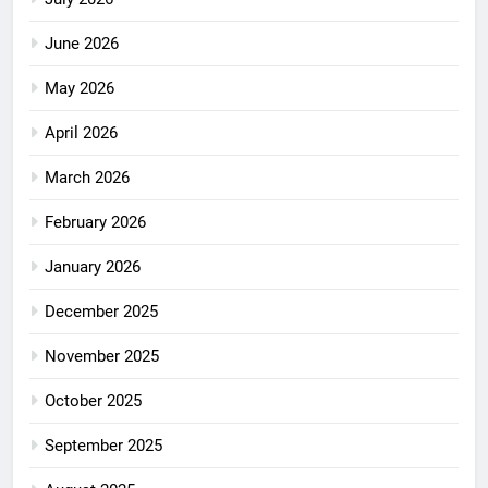
June 2026
May 2026
April 2026
March 2026
February 2026
January 2026
December 2025
November 2025
October 2025
September 2025