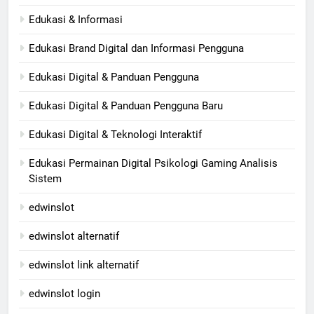
Edukasi & Informasi
Edukasi Brand Digital dan Informasi Pengguna
Edukasi Digital & Panduan Pengguna
Edukasi Digital & Panduan Pengguna Baru
Edukasi Digital & Teknologi Interaktif
Edukasi Permainan Digital Psikologi Gaming Analisis
Sistem
edwinslot
edwinslot alternatif
edwinslot link alternatif
edwinslot login