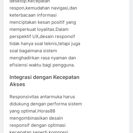
desktop.Kecepatan
respon,kemudahan navigasi,dan
keterbacaan informasi
menciptakan kesan positif yang
memperkuat loyalitas.Dalam
perspektif UX,desain responsif
tidak hanya soal teknis,tetapi juga
soal bagaimana sistem
menghadirkan rasa nyaman dan
efisiensi waktu bagi pengguna.
Integrasi dengan Kecepatan
Akses
Responsivitas antarmuka harus
didukung dengan performa sistem
yang optimal.Horas88
mengombinasikan desain
responsif dengan optimasi
kecepatan seperti kompresi