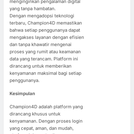
menginginkan pengalaman digital
yang tanpa hambatan.
Dengan mengadopsi teknologi
terbaru, Champion4D memastikan
bahwa setiap penggunanya dapat
mengakses layanan dengan efisien
dan tanpa khawatir mengenai
proses yang rumit atau keamanan
data yang terancam. Platform ini
dirancang untuk memberikan
kenyamanan maksimal bagi setiap
penggunanya.
Kesimpulan
Champion4D adalah platform yang
dirancang khusus untuk
kenyamanan. Dengan proses login
yang cepat, aman, dan mudah,