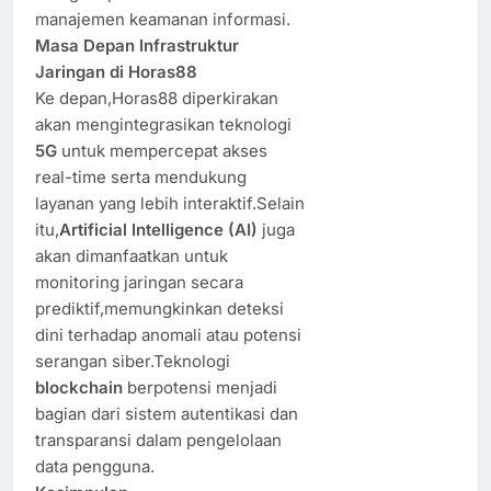
manajemen keamanan informasi.
Masa Depan Infrastruktur
Jaringan di Horas88
Ke depan,Horas88 diperkirakan
akan mengintegrasikan teknologi
5G
untuk mempercepat akses
real-time serta mendukung
layanan yang lebih interaktif.Selain
itu,
Artificial Intelligence (AI)
juga
akan dimanfaatkan untuk
monitoring jaringan secara
prediktif,memungkinkan deteksi
dini terhadap anomali atau potensi
serangan siber.Teknologi
blockchain
berpotensi menjadi
bagian dari sistem autentikasi dan
transparansi dalam pengelolaan
data pengguna.