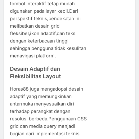
tombol interaktif tetap mudah
digunakan pada layar kecil.Dari
perspektif teknis,pendekatan ini
melibatkan desain grid
fleksibel,ikon adaptif,dan teks
dengan keterbacaan tinggi
sehingga pengguna tidak kesulitan
menavigasi platform.
Desain Adaptif dan
Fleksibilitas Layout
Horas88 juga mengadopsi desain
adaptif yang memungkinkan
antarmuka menyesuaikan diri
terhadap perangkat dengan
resolusi berbeda.Penggunaan CSS
grid dan media query menjadi
bagian dari implementasi teknis