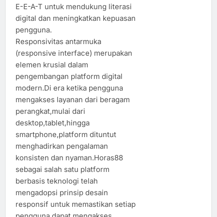
E-E-A-T untuk mendukung literasi
digital dan meningkatkan kepuasan
pengguna.
Responsivitas antarmuka
(responsive interface) merupakan
elemen krusial dalam
pengembangan platform digital
modern.Di era ketika pengguna
mengakses layanan dari beragam
perangkat,mulai dari
desktop,tablet,hingga
smartphone,platform dituntut
menghadirkan pengalaman
konsisten dan nyaman.Horas88
sebagai salah satu platform
berbasis teknologi telah
mengadopsi prinsip desain
responsif untuk memastikan setiap
pengguna dapat mengakses