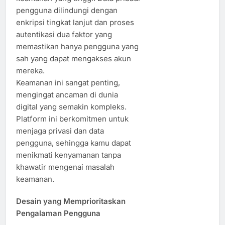
pengguna dilindungi dengan
enkripsi tingkat lanjut dan proses
autentikasi dua faktor yang
memastikan hanya pengguna yang
sah yang dapat mengakses akun
mereka.
Keamanan ini sangat penting,
mengingat ancaman di dunia
digital yang semakin kompleks.
Platform ini berkomitmen untuk
menjaga privasi dan data
pengguna, sehingga kamu dapat
menikmati kenyamanan tanpa
khawatir mengenai masalah
keamanan.
Desain yang Memprioritaskan
Pengalaman Pengguna