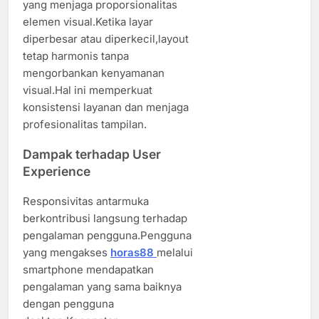
yang menjaga proporsionalitas
elemen visual.Ketika layar
diperbesar atau diperkecil,layout
tetap harmonis tanpa
mengorbankan kenyamanan
visual.Hal ini memperkuat
konsistensi layanan dan menjaga
profesionalitas tampilan.
Dampak terhadap User
Experience
Responsivitas antarmuka
berkontribusi langsung terhadap
pengalaman pengguna.Pengguna
yang mengakses
horas88
melalui
smartphone mendapatkan
pengalaman yang sama baiknya
dengan pengguna