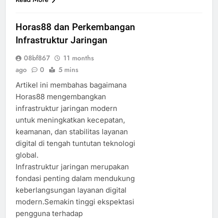
Horas88 dan Perkembangan
Infrastruktur Jaringan
08bf867
11 months
ago
0
5 mins
Artikel ini membahas bagaimana
Horas88 mengembangkan
infrastruktur jaringan modern
untuk meningkatkan kecepatan,
keamanan, dan stabilitas layanan
digital di tengah tuntutan teknologi
global.
Infrastruktur jaringan merupakan
fondasi penting dalam mendukung
keberlangsungan layanan digital
modern.Semakin tinggi ekspektasi
pengguna terhadap