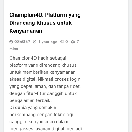
Champion4D: Platform yang
Dirancang Khusus untuk
Kenyamanan
08bf867
1 year ago
0
7
mins
Champion4D hadir sebagai
platform yang dirancang khusus
untuk memberikan kenyamanan
akses digital. Nikmati proses login
yang cepat, aman, dan tanpa ribet,
dengan fitur-fitur canggih untuk
pengalaman terbaik.
Di dunia yang semakin
berkembang dengan teknologi
canggih, kenyamanan dalam
mengakses layanan digital menjadi