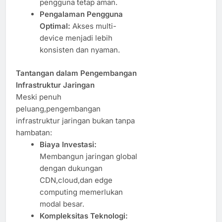
pengguna tetap aman.
Pengalaman Pengguna
Optimal:
Akses multi-
device menjadi lebih
konsisten dan nyaman.
Tantangan dalam Pengembangan
Infrastruktur Jaringan
Meski penuh
peluang,pengembangan
infrastruktur jaringan bukan tanpa
hambatan:
Biaya Investasi:
Membangun jaringan global
dengan dukungan
CDN,cloud,dan edge
computing memerlukan
modal besar.
Kompleksitas Teknologi: