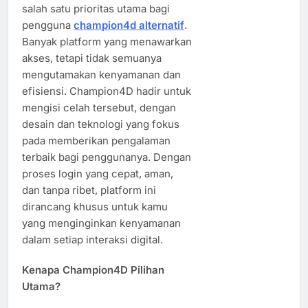
salah satu prioritas utama bagi
pengguna
champion4d alternatif
.
Banyak platform yang menawarkan
akses, tetapi tidak semuanya
mengutamakan kenyamanan dan
efisiensi. Champion4D hadir untuk
mengisi celah tersebut, dengan
desain dan teknologi yang fokus
pada memberikan pengalaman
terbaik bagi penggunanya. Dengan
proses login yang cepat, aman,
dan tanpa ribet, platform ini
dirancang khusus untuk kamu
yang menginginkan kenyamanan
dalam setiap interaksi digital.
Kenapa Champion4D Pilihan
Utama?