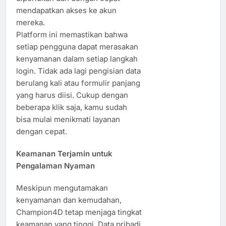
mendapatkan akses ke akun
mereka.
Platform ini memastikan bahwa
setiap pengguna dapat merasakan
kenyamanan dalam setiap langkah
login. Tidak ada lagi pengisian data
berulang kali atau formulir panjang
yang harus diisi. Cukup dengan
beberapa klik saja, kamu sudah
bisa mulai menikmati layanan
dengan cepat.
Keamanan Terjamin untuk
Pengalaman Nyaman
Meskipun mengutamakan
kenyamanan dan kemudahan,
Champion4D tetap menjaga tingkat
keamanan yang tinggi. Data pribadi