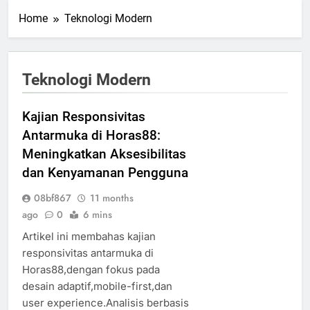
Home
Teknologi Modern
Teknologi Modern
Kajian Responsivitas
Antarmuka di Horas88:
Meningkatkan Aksesibilitas
dan Kenyamanan Pengguna
08bf867
11 months
ago
0
6 mins
Artikel ini membahas kajian
responsivitas antarmuka di
Horas88,dengan fokus pada
desain adaptif,mobile-first,dan
user experience.Analisis berbasis