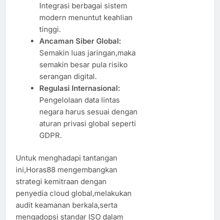
Integrasi berbagai sistem
modern menuntut keahlian
tinggi.
Ancaman Siber Global:
Semakin luas jaringan,maka
semakin besar pula risiko
serangan digital.
Regulasi Internasional:
Pengelolaan data lintas
negara harus sesuai dengan
aturan privasi global seperti
GDPR.
Untuk menghadapi tantangan
ini,Horas88 mengembangkan
strategi kemitraan dengan
penyedia cloud global,melakukan
audit keamanan berkala,serta
mengadopsi standar ISO dalam